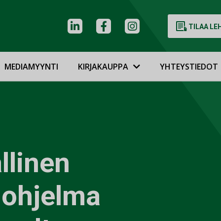
TILAA LE
MEDIAMYYNTI
KIRJAKAUPPA
YHTEYSTIEDOT
llinen
iohjelma