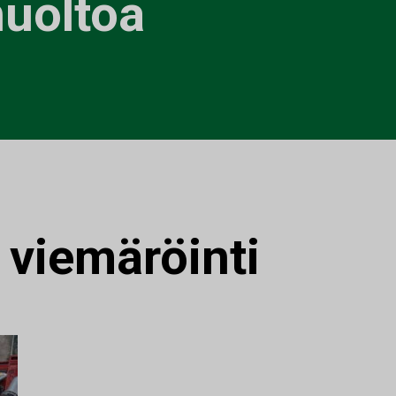
huoltoa
:
viemäröinti