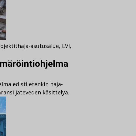
ojektit
haja-asutusalue
,
LVI
,
emäröintiohjelma
lma edisti etenkin haja-
ransi jäteveden käsittelyä.