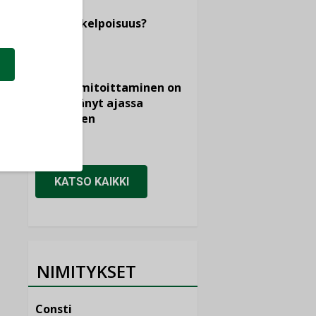
tietojen
vertailukelpoisuus?
KOLUMNI
Vesi- ja
viemärimitoittaminen on
jämähtänyt ajassa
paikalleen
MIELIPIDE
KATSO KAIKKI
NIMITYKSET
Consti