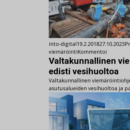
into-digital
19.2.2018
27.10.2023
Pr
viemäröinti
Kommentoi
Valtakunnallinen vi
edisti vesihuoltoa
Valtakunnallinen viemäröintiohje
asutusalueiden vesihuoltoa ja pa