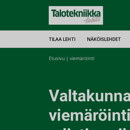
TILAA LEHTI
NÄKÖISLEHDET
Etusivu
|
viemäröinti
Valtakunna
viemäröint