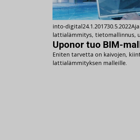
into-digital
24.1.2017
30.5.2022
Aja
lattialämmitys
,
tietomallinnus
,
Uponor tuo BIM-malli
Eniten tarvetta on kaivojen, kii
lattialämmityksen malleille.