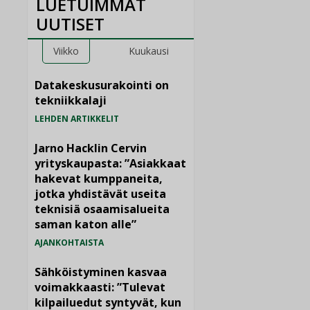
LUETUIMMAT
UUTISET
Viikko
Kuukausi
Datakeskusurakointi on
tekniikkalaji
LEHDEN ARTIKKELIT
Jarno Hacklin Cervin
yrityskaupasta: ”Asiakkaat
hakevat kumppaneita,
jotka yhdistävät useita
teknisiä osaamisalueita
saman katon alle”
AJANKOHTAISTA
Sähköistyminen kasvaa
voimakkaasti: ”Tulevat
kilpailuedut syntyvät, kun