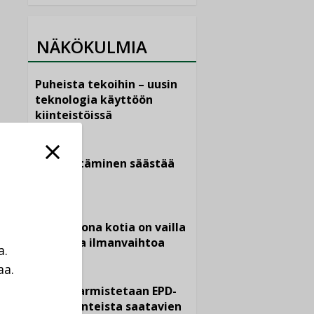
NÄKÖKULMIA
Puheista tekoihin – uusin
teknologia käyttöön
kiinteistöissä
KOLUMNI
Sähköistäminen säästää
euroja
KOLUMNI
Yli miljoona kotia on vailla
toimivaa ilmanvaihtoa
a.
KOLUMNI
aa.
a
Miten varmistetaan EPD-
dokumenteista saatavien