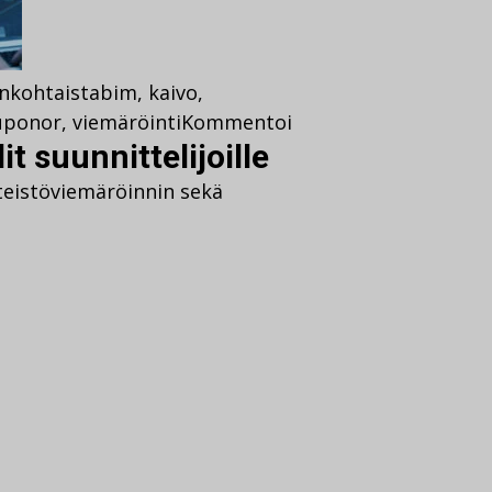
nkohtaista
bim
,
kaivo
,
uponor
,
viemäröinti
Kommentoi
t suunnittelijoille
nteistöviemäröinnin sekä