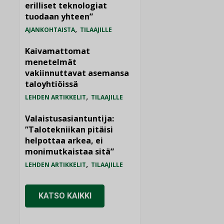
erilliset teknologiat
tuodaan yhteen”
,
AJANKOHTAISTA
TILAAJILLE
Kaivamattomat
menetelmät
vakiinnuttavat asemansa
taloyhtiöissä
,
LEHDEN ARTIKKELIT
TILAAJILLE
Valaistusasiantuntija:
”Talotekniikan pitäisi
helpottaa arkea, ei
monimutkaistaa sitä”
,
LEHDEN ARTIKKELIT
TILAAJILLE
KATSO KAIKKI