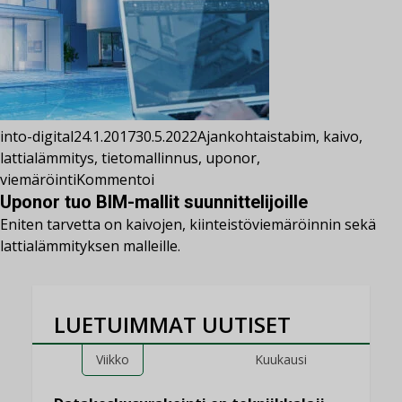
into-digital
24.1.2017
30.5.2022
Ajankohtaista
bim
,
kaivo
,
lattialämmitys
,
tietomallinnus
,
uponor
,
viemäröinti
Kommentoi
Uponor tuo BIM-mallit suunnittelijoille
Eniten tarvetta on kaivojen, kiinteistöviemäröinnin sekä
lattialämmityksen malleille.
LUETUIMMAT UUTISET
Viikko
Kuukausi