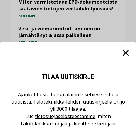
Miten varmistetaan EPD-dokumenteista
saatavien tietojen vertailukelpoisuus?
KOLUMNI
Vesi- ja viemärimitoittaminen on
jämähtänyt ajassa paikalleen
MIELIPIDE
KATSO KAIKKI
TILAA UUTISKIRJE
Ajankohtaista tietoa alamme kehityksestä ja
NIMITYKSET
uutisista. Talotekniikka-lehden uutiskirjeellä on jo
yli 3000 tilaajaa.
Consti
Lue
tietosuojaselosteestamme
, miten
Talotekniikka suojaa ja käsittelee tietojasi.
NIMITYKSET