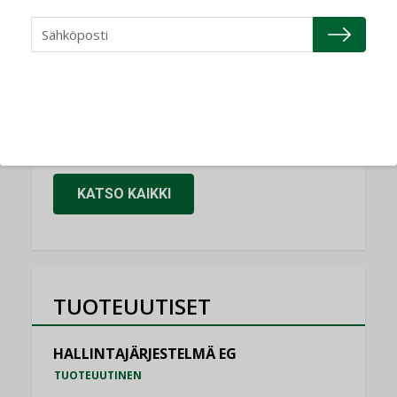
Refair
NIMITYKSET
Granlund Oy
NIMITYKSET
Schneider Electric
NIMITYKSET
KATSO KAIKKI
TUOTEUUTISET
HALLINTAJÄRJESTELMÄ EG
TUOTEUUTINEN