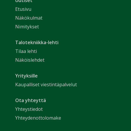
Uutiset
Etusivu
Näkökulmat
Nimitykset
Talotekniikka-lehti
Tilaa lehti
Näköislehdet
Yrityksille
Kaupalliset viestintäpalvelut
Ota yhteyttä
Yhteystiedot
Yhteydenottolomake