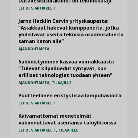
Datakeskusurakointi on tekniikkalaji
LEHDEN ARTIKKELIT
Jarno Hacklin Cervin yrityskaupasta:
”Asiakkaat hakevat kumppaneita, jotka
yhdistävät useita teknisiä osaamisalueita
saman katon alle”
AJANKOHTAISTA
Sähköistyminen kasvaa voimakkaasti:
”Tulevat kilpailuedut syntyvät, kun
erilliset teknologiat tuodaan yhteen”
,
AJANKOHTAISTA
TILAAJILLE
Puutteellinen eristys lisää lämpöhäviöitä
LEHDEN ARTIKKELIT
Kaivamattomat menetelmät
vakiinnuttavat asemansa taloyhtiöissä
,
LEHDEN ARTIKKELIT
TILAAJILLE