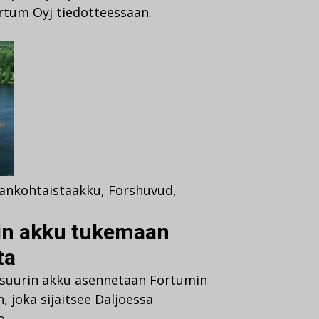
tum Oyj tiedotteessaan.
jankohtaista
akku
,
Forshuvud
,
in akku tukemaan
ta
suurin akku asennetaan Fortumin
 joka sijaitsee Daljoessa
ho…