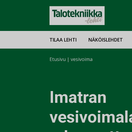
TILAA LEHTI
NÄKÖISLEHDET
Etusivu
|
vesivoima
Imatran
vesivoimal