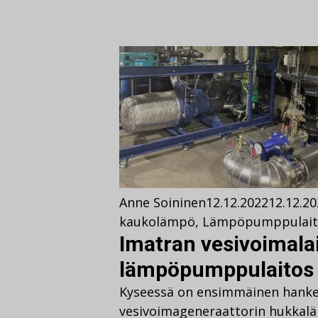
Anne Soininen
12.12.2022
12.12.2
kaukolämpö
,
Lämpöpumppulait
Imatran vesivoimala
lämpöpumppulaitos 
Kyseessä on ensimmäinen hanke
vesivoimageneraattorin hukka