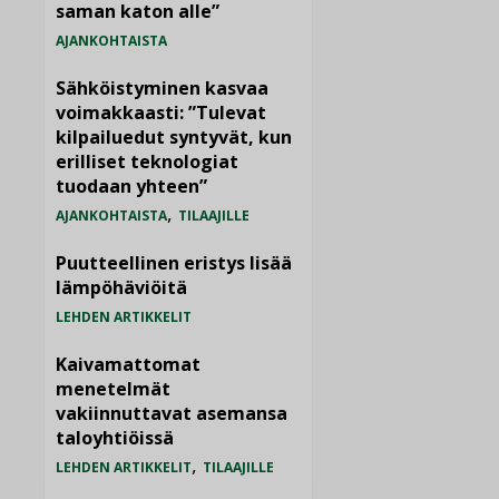
saman katon alle”
AJANKOHTAISTA
Sähköistyminen kasvaa
voimakkaasti: ”Tulevat
kilpailuedut syntyvät, kun
erilliset teknologiat
tuodaan yhteen”
,
AJANKOHTAISTA
TILAAJILLE
Puutteellinen eristys lisää
lämpöhäviöitä
LEHDEN ARTIKKELIT
Kaivamattomat
menetelmät
vakiinnuttavat asemansa
taloyhtiöissä
,
LEHDEN ARTIKKELIT
TILAAJILLE