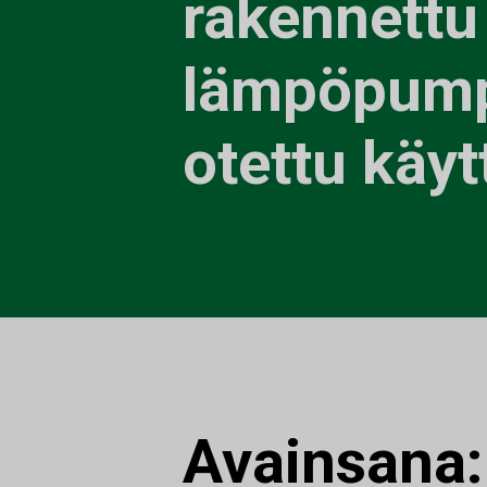
rakennettu
lämpöpump
otettu käy
Avainsana