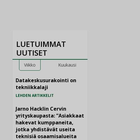
LUETUIMMAT
UUTISET
Viikko
Kuukausi
Datakeskusurakointi on
tekniikkalaji
LEHDEN ARTIKKELIT
Jarno Hacklin Cervin
yrityskaupasta: ”Asiakkaat
hakevat kumppaneita,
jotka yhdistävät useita
teknisiä osaamisalueita