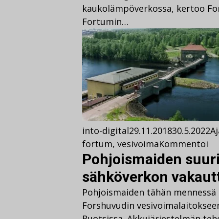
kaukolämpöverkossa, kertoo For
Fortumin…
into-digital
29.11.2018
30.5.2022
A
fortum
,
vesivoima
Kommentoi
Pohjoismaiden suur
sähköverkon vakaut
Pohjoismaiden tähän mennessä 
Forshuvudin vesivoimalaitokseen,
Ruotsissa. Akkujärjestelmän te