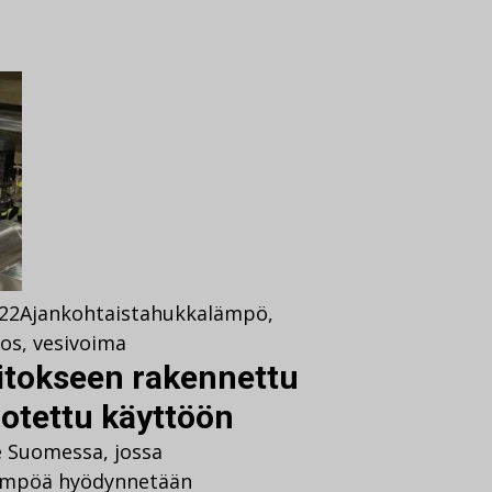
022
Ajankohtaista
hukkalämpö
,
os
,
vesivoima
itokseen rakennettu
otettu käyttöön
 Suomessa, jossa
lämpöä hyödynnetään