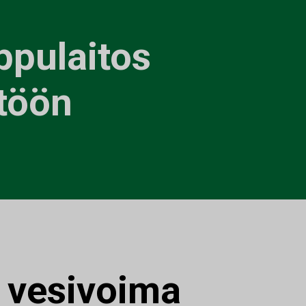
pulaitos
ttöön
:
vesivoima