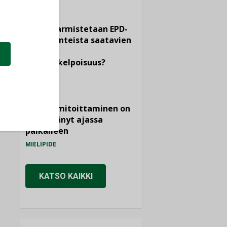
KOLUMNI
Miten varmistetaan EPD-
dokumenteista saatavien
tietojen
vertailukelpoisuus?
KOLUMNI
Vesi- ja
viemärimitoittaminen on
jämähtänyt ajassa
paikalleen
MIELIPIDE
KATSO KAIKKI