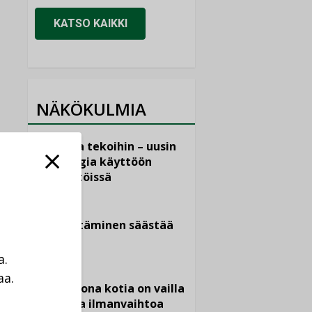
KATSO KAIKKI
NÄKÖKULMIA
Puheista tekoihin – uusin
teknologia käyttöön
kiinteistöissä
KOLUMNI
Sähköistäminen säästää
euroja
a.
KOLUMNI
aa.
Yli miljoona kotia on vailla
a
toimivaa ilmanvaihtoa