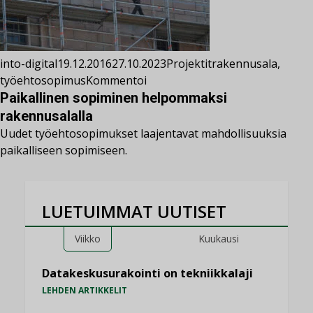
into-digital
19.12.2016
27.10.2023
Projektit
rakennusala
,
työehtosopimus
Kommentoi
Paikallinen sopiminen helpommaksi
rakennusalalla
Uudet työehtosopimukset laajentavat mahdollisuuksia
paikalliseen sopimiseen.
LUETUIMMAT UUTISET
Viikko
Kuukausi
Datakeskusurakointi on tekniikkalaji
LEHDEN ARTIKKELIT