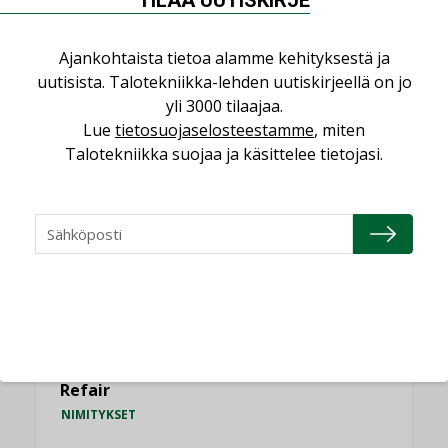
Vesi- ja viemärimitoittaminen on
jämähtänyt ajassa paikalleen
Ajankohtaista tietoa alamme kehityksestä ja
uutisista. Talotekniikka-lehden uutiskirjeellä on jo
MIELIPIDE
yli 3000 tilaajaa.
Lue
tietosuojaselosteestamme
, miten
KATSO KAIKKI
Talotekniikka suojaa ja käsittelee tietojasi.
NIMITYKSET
Consti
NIMITYKSET
Refair
NIMITYKSET