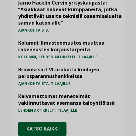
Jarno Hacklin Cervin yrityskaupasta:
”Asiakkaat hakevat kumppaneita, jotka
yhdistävät useita teknisiä osaamisalueita
saman katon alle”
AJANKOHTAISTA
Kolumni: Ilmastonmuutos muuttaa
rakennusten korjaustarpeita
,
,
KOLUMNI
LEHDEN ARTIKKELIT
TILAAJILLE
Bravida sai LVI-urakoita koulujen
perusparannushankkeissa
,
AJANKOHTAISTA
TILAAJILLE
Kaivamattomat menetelmät
vakiinnuttavat asemansa taloyhtiöissä
,
LEHDEN ARTIKKELIT
TILAAJILLE
KATSO KAIKKI