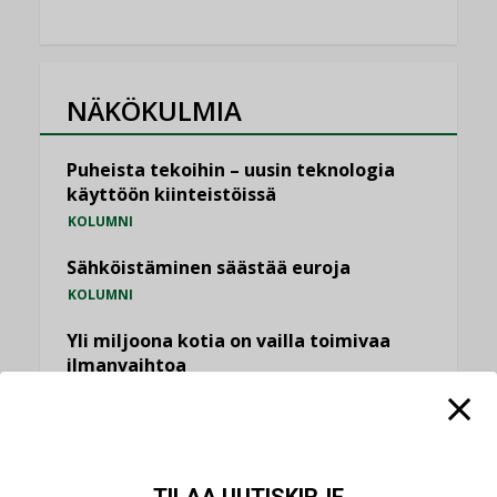
NÄKÖKULMIA
Puheista tekoihin – uusin teknologia
käyttöön kiinteistöissä
KOLUMNI
Sähköistäminen säästää euroja
KOLUMNI
Yli miljoona kotia on vailla toimivaa
ilmanvaihtoa
KOLUMNI
Miten varmistetaan EPD-dokumenteista
saatavien tietojen vertailukelpoisuus?
KOLUMNI
TILAA UUTISKIRJE