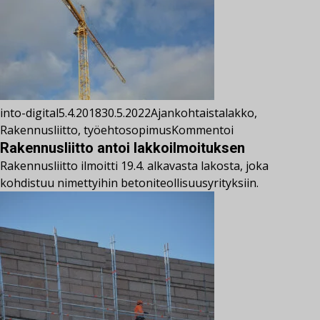
into-digital
5.4.2018
30.5.2022
Ajankohtaista
lakko
,
Rakennusliitto
,
työehtosopimus
Kommentoi
Rakennusliitto antoi lakkoilmoituksen
Rakennusliitto ilmoitti 19.4. alkavasta lakosta, joka
kohdistuu nimettyihin betoniteollisuusyrityksiin.