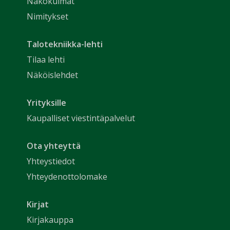
Näkökulmat
Nimitykset
Talotekniikka-lehti
Tilaa lehti
Näköislehdet
Yrityksille
Kaupalliset viestintäpalvelut
Ota yhteyttä
Yhteystiedot
Yhteydenottolomake
Kirjat
Kirjakauppa