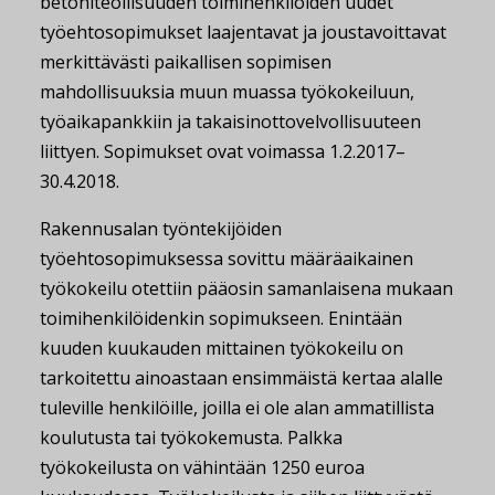
betoniteollisuuden toimihenkilöiden uudet
työehtosopimukset laajentavat ja joustavoittavat
merkittävästi paikallisen sopimisen
mahdollisuuksia muun muassa työkokeiluun,
työaikapankkiin ja takaisinottovelvollisuuteen
liittyen. Sopimukset ovat voimassa 1.2.2017–
30.4.2018.
Rakennusalan työntekijöiden
työehtosopimuksessa sovittu määräaikainen
työkokeilu otettiin pääosin samanlaisena mukaan
toimihenkilöidenkin sopimukseen. Enintään
kuuden kuukauden mittainen työkokeilu on
tarkoitettu ainoastaan ensimmäistä kertaa alalle
tuleville henkilöille, joilla ei ole alan ammatillista
koulutusta tai työkokemusta. Palkka
työkokeilusta on vähintään 1250 euroa