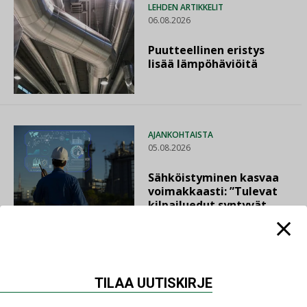
LEHDEN ARTIKKELIT
06.08.2026
Puutteellinen eristys
lisää lämpöhäviöitä
AJANKOHTAISTA
05.08.2026
Sähköistyminen kasvaa
voimakkaasti: ”Tulevat
kilpailuedut syntyvät,
kun erilliset
teknologiat tuodaan
yhteen”
TILAA UUTISKIRJE