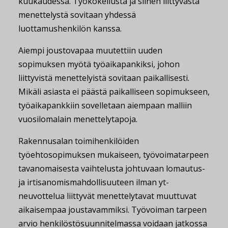
kuukaudessa. Työkokeilusta ja siihen liittyvästä
menettelystä sovitaan yhdessä
luottamushenkilön kanssa.
Aiempi joustovapaa muutettiin uuden
sopimuksen myötä työaikapankiksi, johon
liittyvistä menettelyistä sovitaan paikallisesti.
Mikäli asiasta ei päästä paikalliseen sopimukseen,
työaikapankkiin sovelletaan aiempaan malliin
vuosilomalain menettelytapoja.
Rakennusalan toimihenkilöiden
työehtosopimuksen mukaiseen, työvoimatarpeen
tavanomaisesta vaihtelusta johtuvaan lomautus-
ja irtisanomismahdollisuuteen ilman yt-
neuvottelua liittyvät menettelytavat muuttuvat
aikaisempaa joustavammiksi. Työvoiman tarpeen
arvio henkilöstösuunnitelmassa voidaan jatkossa