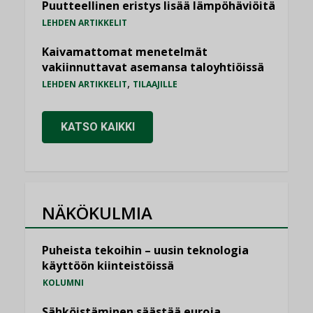
Puutteellinen eristys lisää lämpöhäviöitä
LEHDEN ARTIKKELIT
Kaivamattomat menetelmät
vakiinnuttavat asemansa taloyhtiöissä
,
LEHDEN ARTIKKELIT
TILAAJILLE
KATSO KAIKKI
NÄKÖKULMIA
Puheista tekoihin – uusin teknologia
käyttöön kiinteistöissä
KOLUMNI
Sähköistäminen säästää euroja