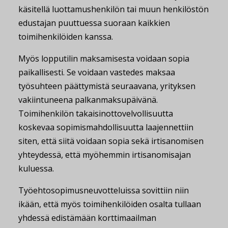
käsitellä luottamushenkilön tai muun henkilöstön
edustajan puuttuessa suoraan kaikkien
toimihenkilöiden kanssa.
Myös lopputilin maksamisesta voidaan sopia
paikallisesti. Se voidaan vastedes maksaa
työsuhteen päättymistä seuraavana, yrityksen
vakiintuneena palkanmaksupäivänä.
Toimihenkilön takaisinottovelvollisuutta
koskevaa sopimismahdollisuutta laajennettiin
siten, että siitä voidaan sopia sekä irtisanomisen
yhteydessä, että myöhemmin irtisanomisajan
kuluessa.
Työehtosopimusneuvotteluissa sovittiin niin
ikään, että myös toimihenkilöiden osalta tullaan
yhdessä edistämään korttimaailman