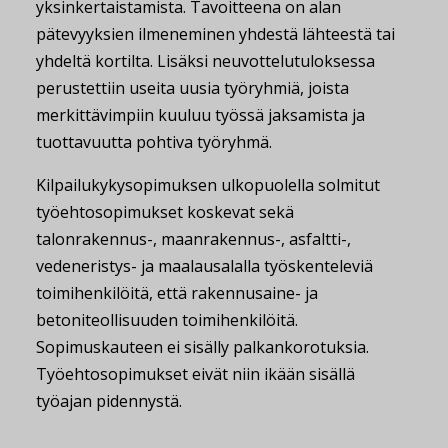
yksinkertaistamista. Tavoitteena on alan
pätevyyksien ilmeneminen yhdestä lähteestä tai
yhdeltä kortilta. Lisäksi neuvottelutuloksessa
perustettiin useita uusia työryhmiä, joista
merkittävimpiin kuuluu työssä jaksamista ja
tuottavuutta pohtiva työryhmä.
Kilpailukykysopimuksen ulkopuolella solmitut
työehtosopimukset koskevat sekä
talonrakennus-, maanrakennus-, asfaltti-,
vedeneristys- ja maalausalalla työskenteleviä
toimihenkilöitä, että rakennusaine- ja
betoniteollisuuden toimihenkilöitä.
Sopimuskauteen ei sisälly palkankorotuksia.
Työehtosopimukset eivät niin ikään sisällä
työajan pidennystä.