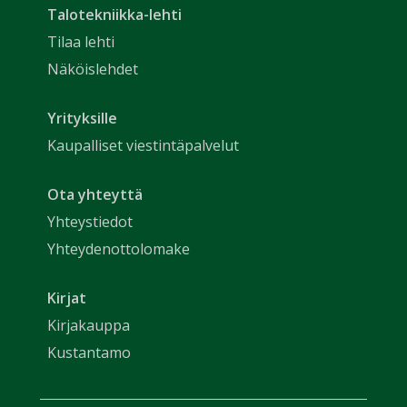
Talotekniikka-lehti
Tilaa lehti
Näköislehdet
Yrityksille
Kaupalliset viestintäpalvelut
Ota yhteyttä
Yhteystiedot
Yhteydenottolomake
Kirjat
Kirjakauppa
Kustantamo