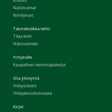
Etusivu
Näkökulmat
Nimitykset
Talotekniikka-lehti
Tilaa lehti
Näköislehdet
Yrityksille
Kaupalliset viestintäpalvelut
Ota yhteyttä
Yhteystiedot
Yhteydenottolomake
Kirjat