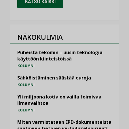
KATSO KAIKKI
NÄKÖKULMIA
Puheista tekoihin – uusin teknologia
käyttöön kiinteistöissä
KOLUMNI
Sähköistäminen säästää euroja
KOLUMNI
Yli miljoona kotia on vailla toimivaa
ilmanvaihtoa
KOLUMNI
Miten varmistetaan EPD-dokumenteista
saatavien tietojen vertailukelpoisuus?