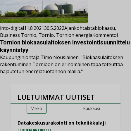
into-digital
11.8.2021
30.5.2022
Ajankohtaista
biokaasu
,
Business Tornio
,
Tornio
,
Tornion energia
Kommentoi
Tornion biokaasulaitoksen investointisuunnittelu
käynnistyy
Kaupunginjohtaja Timo Nousiainen: "Biokaasulaitoksen
rakentuminen Tornioon on erinomainen tapa toteuttaa
hajautetun energiatuotannon mallia."
LUETUIMMAT UUTISET
Viikko
Kuukausi
Datakeskusurakointi on tekniikkalaji
LEHDEN ARTIKKELIT