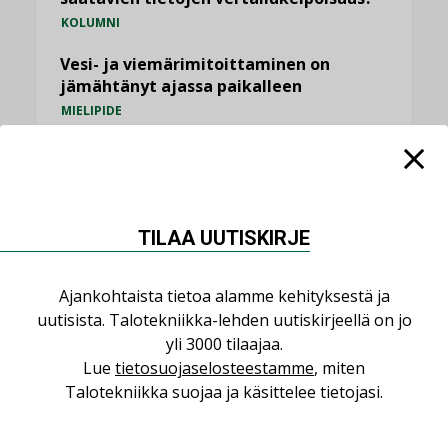
KOLUMNI
Vesi- ja viemärimitoittaminen on
jämähtänyt ajassa paikalleen
MIELIPIDE
KATSO KAIKKI
TILAA UUTISKIRJE
NIMITYKSET
Ajankohtaista tietoa alamme kehityksestä ja
uutisista. Talotekniikka-lehden uutiskirjeellä on jo
yli 3000 tilaajaa.
Consti
Lue
tietosuojaselosteestamme
, miten
NIMITYKSET
Talotekniikka suojaa ja käsittelee tietojasi.
Refair
NIMITYKSET