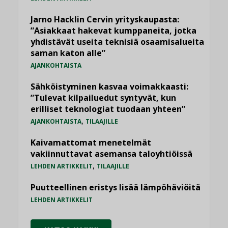
Jarno Hacklin Cervin yrityskaupasta:
”Asiakkaat hakevat kumppaneita, jotka
yhdistävät useita teknisiä osaamisalueita
saman katon alle”
AJANKOHTAISTA
Sähköistyminen kasvaa voimakkaasti:
”Tulevat kilpailuedut syntyvät, kun
erilliset teknologiat tuodaan yhteen”
,
AJANKOHTAISTA
TILAAJILLE
Kaivamattomat menetelmät
vakiinnuttavat asemansa taloyhtiöissä
,
LEHDEN ARTIKKELIT
TILAAJILLE
Puutteellinen eristys lisää lämpöhäviöitä
LEHDEN ARTIKKELIT