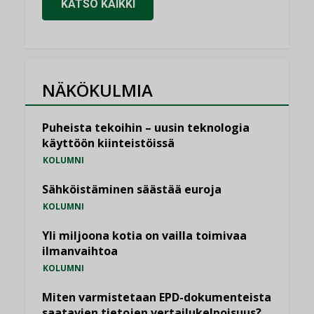
KATSO KAIKKI
NÄKÖKULMIA
Puheista tekoihin – uusin teknologia
käyttöön kiinteistöissä
KOLUMNI
Sähköistäminen säästää euroja
KOLUMNI
Yli miljoona kotia on vailla toimivaa
ilmanvaihtoa
KOLUMNI
Miten varmistetaan EPD-dokumenteista
saatavien tietojen vertailukelpoisuus?