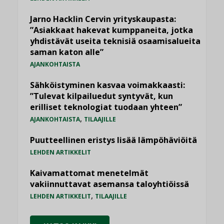
Jarno Hacklin Cervin yrityskaupasta:
”Asiakkaat hakevat kumppaneita, jotka
yhdistävät useita teknisiä osaamisalueita
saman katon alle”
AJANKOHTAISTA
Sähköistyminen kasvaa voimakkaasti:
”Tulevat kilpailuedut syntyvät, kun
erilliset teknologiat tuodaan yhteen”
,
AJANKOHTAISTA
TILAAJILLE
Puutteellinen eristys lisää lämpöhäviöitä
LEHDEN ARTIKKELIT
Kaivamattomat menetelmät
vakiinnuttavat asemansa taloyhtiöissä
,
LEHDEN ARTIKKELIT
TILAAJILLE