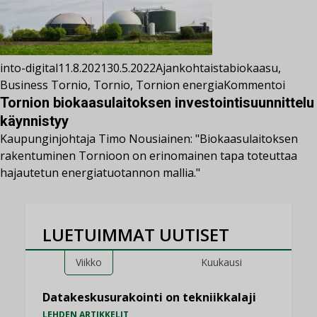
into-digital
11.8.2021
30.5.2022
Ajankohtaista
biokaasu
,
Business Tornio
,
Tornio
,
Tornion energia
Kommentoi
Tornion biokaasulaitoksen investointisuunnittelu
käynnistyy
Kaupunginjohtaja Timo Nousiainen: "Biokaasulaitoksen
rakentuminen Tornioon on erinomainen tapa toteuttaa
hajautetun energiatuotannon mallia."
LUETUIMMAT UUTISET
Viikko
Kuukausi
Datakeskusurakointi on tekniikkalaji
LEHDEN ARTIKKELIT