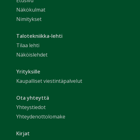
Etusivu
Näkökulmat
Nimitykset
Talotekniikka-lehti
Tilaa lehti
Näköislehdet
Yrityksille
Kaupalliset viestintäpalvelut
Ota yhteyttä
Yhteystiedot
Yhteydenottolomake
Kirjat