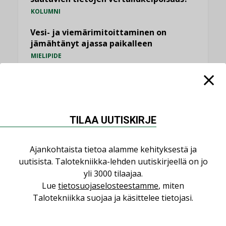
KOLUMNI
Vesi- ja viemärimitoittaminen on
jämähtänyt ajassa paikalleen
MIELIPIDE
KATSO KAIKKI
TILAA UUTISKIRJE
NIMITYKSET
Ajankohtaista tietoa alamme kehityksestä ja
uutisista. Talotekniikka-lehden uutiskirjeellä on jo
yli 3000 tilaajaa.
Consti
Lue
tietosuojaselosteestamme
, miten
NIMITYKSET
Talotekniikka suojaa ja käsittelee tietojasi.
Refair
NIMITYKSET