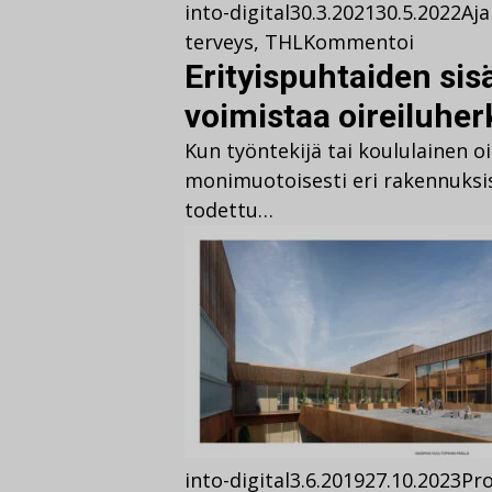
into-digital
30.3.2021
30.5.2022
Aja
terveys
,
THL
Kommentoi
Erityispuhtaiden sisä
voimistaa oireiluher
Kun työntekijä tai koululainen oi
monimuotoisesti eri rakennuksiss
todettu…
into-digital
3.6.2019
27.10.2023
Pro