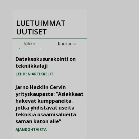
LUETUIMMAT
UUTISET
Viikko
Kuukausi
Datakeskusurakointi on
tekniikkalaji
LEHDEN ARTIKKELIT
Jarno Hacklin Cervin
yrityskaupasta: ”Asiakkaat
hakevat kumppaneita,
jotka yhdistävät useita
teknisiä osaamisalueita
saman katon alle”
AJANKOHTAISTA