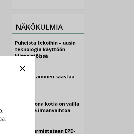
NÄKÖKULMIA
Puheista tekoihin – uusin
teknologia käyttöön
kiinteistöissä
KOLUMNI
Sähköistäminen säästää
euroja
KOLUMNI
Yli miljoona kotia on vailla
a.
toimivaa ilmanvaihtoa
aa.
KOLUMNI
a
Miten varmistetaan EPD-