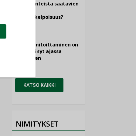
dokumenteista saatavien
tietojen
vertailukelpoisuus?
KOLUMNI
Vesi- ja
viemärimitoittaminen on
jämähtänyt ajassa
paikalleen
MIELIPIDE
KATSO KAIKKI
NIMITYKSET