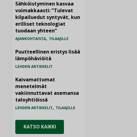
Sähköistyminen kasvaa
voimakkaasti: ”Tulevat
kilpailuedut syntyvät, kun
erilliset teknologiat
tuodaan yhteen”
,
AJANKOHTAISTA
TILAAJILLE
Puutteellinen eristys lisää
lämpöhäviöitä
LEHDEN ARTIKKELIT
Kaivamattomat
menetelmät
vakiinnuttavat asemansa
taloyhtiöissä
,
LEHDEN ARTIKKELIT
TILAAJILLE
KATSO KAIKKI