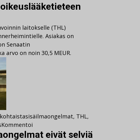
oikeuslääketieteen
oinnin laitokselle (THL)
nerheimintielle. Asiakas on
 on Senaatin
ka arvo on noin 30,5 MEUR.
kohtaista
sisäilmaongelmat
,
THL
,
s
Kommentoi
aongelmat eivät selviä