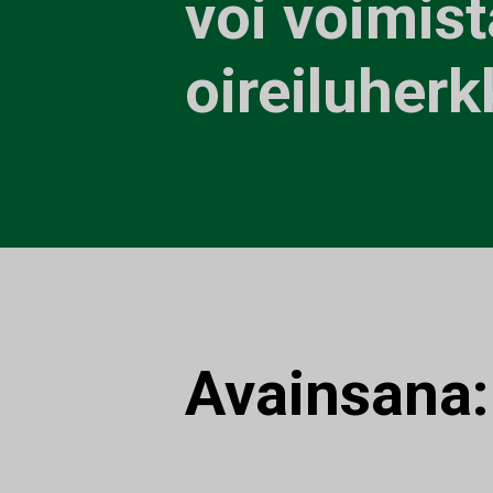
voi voimis
oireiluherk
Avainsana