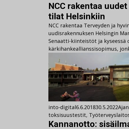
NCC rakentaa uudet 
tilat Helsinkiin
NCC rakentaa Terveyden ja hyvinv
uudisrakennuksen Helsingin Man
Senaatti-kiinteistöt ja kyseessä
kärkihankeallianssisopimus, jon
into-digital
6.6.2018
30.5.2022
Ajan
toksisuustestit
,
Työterveyslaito
Kannanotto: sisäilm