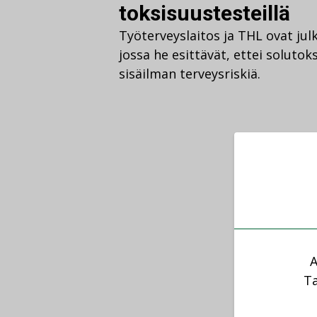
toksisuustesteillä
Työterveyslaitos ja THL ovat ju
jossa he esittävät, ettei solutoks
sisäilman terveysriskiä.
A
Ta