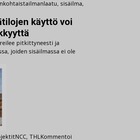
nkohtaista
ilmanlaatu
,
sisäilma
,
tilojen käyttö voi
kkyyttä
reilee pitkittyneesti ja
a, joiden sisäilmassa ei ole
jektit
NCC
,
THL
Kommentoi