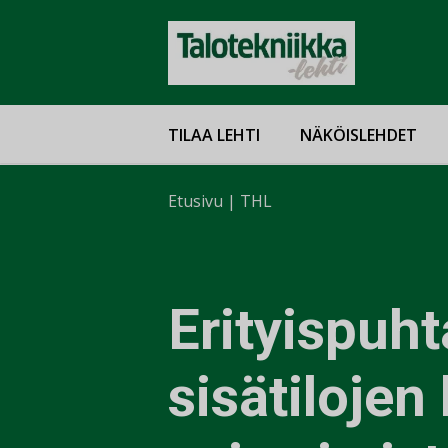
TILAA LEHTI
NÄKÖISLEHDET
Etusivu
|
THL
Erityispuh
sisätilojen