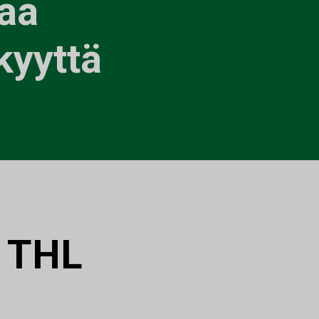
taa
kyyttä
:
THL