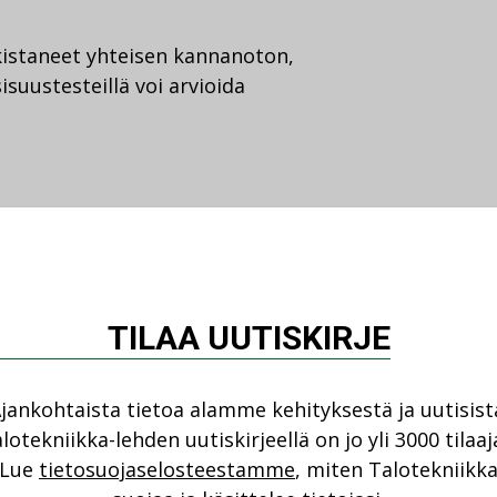
lkistaneet yhteisen kannanoton,
isuustesteillä voi arvioida
TILAA UUTISKIRJE
jankohtaista tietoa alamme kehityksestä ja uutisist
lotekniikka-lehden uutiskirjeellä on jo yli 3000 tilaaj
Lue
tietosuojaselosteestamme
, miten Talotekniikk