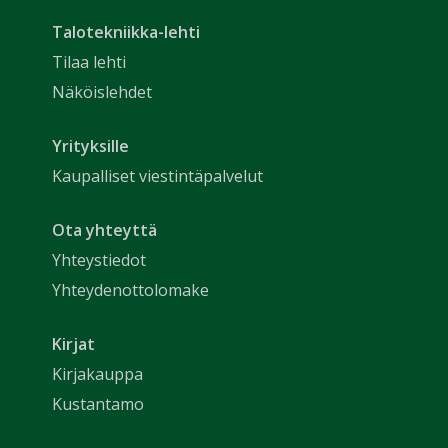
Talotekniikka-lehti
Tilaa lehti
Näköislehdet
Yrityksille
Kaupalliset viestintäpalvelut
Ota yhteyttä
Yhteystiedot
Yhteydenottolomake
Kirjat
Kirjakauppa
Kustantamo