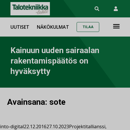
UUTISET
NÄKÖKULMAT
TILAA
Kainuun uuden sairaalan
rakentamispäätös on
hyväksytty
Avainsana:
sote
into-digital
22.12.2016
27.10.2023
Projektit
allianssi
,