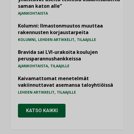
saman katon alle”
AJANKOHTAISTA
Kolumni: Ilmastonmuutos muuttaa
rakennusten korjaustarpeita
,
,
KOLUMNI
LEHDEN ARTIKKELIT
TILAAJILLE
Bravida sai LVI-urakoita koulujen
perusparannushankkeissa
,
AJANKOHTAISTA
TILAAJILLE
Kaivamattomat menetelmät
vakiinnuttavat asemansa taloyhtiöissä
,
LEHDEN ARTIKKELIT
TILAAJILLE
KATSO KAIKKI