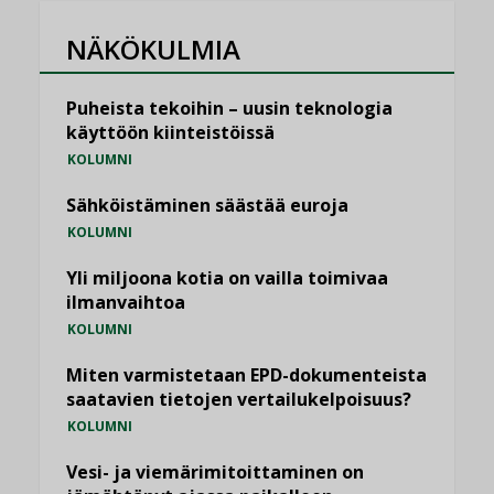
NÄKÖKULMIA
Puheista tekoihin – uusin teknologia
käyttöön kiinteistöissä
KOLUMNI
Sähköistäminen säästää euroja
KOLUMNI
Yli miljoona kotia on vailla toimivaa
ilmanvaihtoa
KOLUMNI
Miten varmistetaan EPD-dokumenteista
saatavien tietojen vertailukelpoisuus?
KOLUMNI
Vesi- ja viemärimitoittaminen on