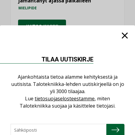
jämähtänyt ajassa paikalleen
MIELIPIDE
KATSO KAIKKI
TILAA UUTISKIRJE
NIMITYKSET
Ajankohtaista tietoa alamme kehityksestä ja
Consti
uutisista. Talotekniikka-lehden uutiskirjeellä on jo
NIMITYKSET
yli 3000 tilaajaa.
Lue
tietosuojaselosteestamme
, miten
Refair
Talotekniikka suojaa ja käsittelee tietojasi.
NIMITYKSET
Granlund Oy
NIMITYKSET