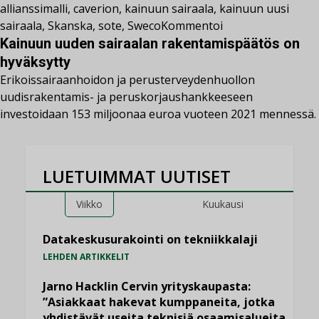
allianssimalli
,
caverion
,
kainuun sairaala
,
kainuun uusi
sairaala
,
Skanska
,
sote
,
Sweco
Kommentoi
Kainuun uuden sairaalan rakentamispäätös on
hyväksytty
Erikoissairaanhoidon ja perusterveydenhuollon
uudisrakentamis- ja peruskorjaushankkeeseen
investoidaan 153 miljoonaa euroa vuoteen 2021 mennessä.
LUETUIMMAT UUTISET
Viikko
Kuukausi
Datakeskusurakointi on tekniikkalaji
LEHDEN ARTIKKELIT
Jarno Hacklin Cervin yrityskaupasta:
”Asiakkaat hakevat kumppaneita, jotka
yhdistävät useita teknisiä osaamisalueita