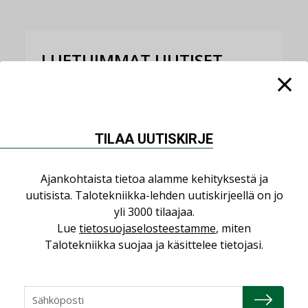
LUETUIMMAT UUTISET
Viikko
Kuukausi
Datakeskusurakointi on tekniikkalaji
TILAA UUTISKIRJE
LEHDEN ARTIKKELIT
Jarno Hacklin Cervin yrityskaupasta:
Ajankohtaista tietoa alamme kehityksestä ja
”Asiakkaat hakevat kumppaneita, jotka
uutisista. Talotekniikka-lehden uutiskirjeellä on jo
yhdistävät useita teknisiä osaamisalueita
saman katon alle”
yli 3000 tilaajaa.
Lue
tietosuojaselosteestamme
, miten
AJANKOHTAISTA
Talotekniikka suojaa ja käsittelee tietojasi.
Sähköistyminen kasvaa voimakkaasti:
”Tulevat kilpailuedut syntyvät, kun
erilliset teknologiat tuodaan yhteen”
,
AJANKOHTAISTA
TILAAJILLE