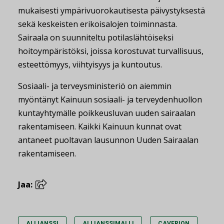
mukaisesti ympärivuorokautisesta päivystyksestä
sekä keskeisten erikoisalojen toiminnasta.
Sairaala on suunniteltu potilaslähtöiseksi
hoitoympäristöksi, joissa korostuvat turvallisuus,
esteettömyys, viihtyisyys ja kuntoutus.
Sosiaali- ja terveysministeriö on aiemmin
myöntänyt Kainuun sosiaali- ja terveydenhuollon
kuntayhtymälle poikkeusluvan uuden sairaalan
rakentamiseen. Kaikki Kainuun kunnat ovat
antaneet puoltavan lausunnon Uuden Sairaalan
rakentamiseen.
Jaa:
ALLIANSSI
ALLIANSSIMALLI
CAVERION