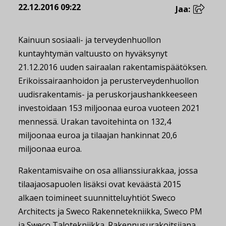
22.12.2016 09:22
Jaa:
Kainuun sosiaali- ja terveydenhuollon
kuntayhtymän valtuusto on hyväksynyt
21.12.2016 uuden sairaalan rakentamispäätöksen.
Erikoissairaanhoidon ja perusterveydenhuollon
uudisrakentamis- ja peruskorjaushankkeeseen
investoidaan 153 miljoonaa euroa vuoteen 2021
mennessä. Urakan tavoitehinta on 132,4
miljoonaa euroa ja tilaajan hankinnat 20,6
miljoonaa euroa.
Rakentamisvaihe on osa allianssiurakkaa, jossa
tilaajaosapuolen lisäksi ovat keväästä 2015
alkaen toimineet suunnitteluyhtiöt Sweco
Architects ja Sweco Rakennetekniikka, Sweco PM
ja Sweco Talotekniikka. Rakennusurakoitsijana