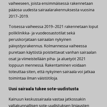
vaiheeseen, joista ensimmäisessä rakennetaan
pääosa uudesta sairaalarakennuksesta vuosina
2017–2019.
Toisessa vaiheessa 2019–2021 rakennetaan loput
poliklinikka- ja vuodeosastotilat sekä
peruskorjataan sairaalan nykyinen
päivystysrakennus. Kolmannessa vaiheessa
puretaan käytöstä poistettavat vanhan sairaalan
osat ja viimeistellään piha- ja aluetyöt 2021
loppuun mennessä. Rakentaminen voidaan
toteuttaa siten, että nykyinen sairaala voi jatkaa
toimintaa ilman väistötiloja.
Uusi sairaala tukee sote-uudistusta
Kainuun keskussairaala vastaa jatkossakin
valtakunnallisen sote-uudistuksen linjausten