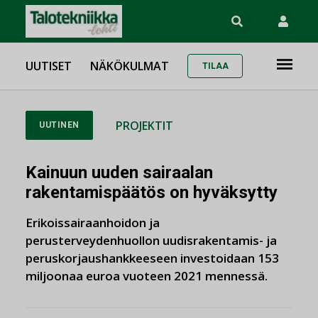
UUTISET
NÄKÖKULMAT
TILAA
PROJEKTIT
UUTINEN
Kainuun uuden sairaalan
rakentamispäätös on hyväksytty
Erikoissairaanhoidon ja
perusterveydenhuollon uudisrakentamis- ja
peruskorjaushankkeeseen investoidaan 153
miljoonaa euroa vuoteen 2021 mennessä.