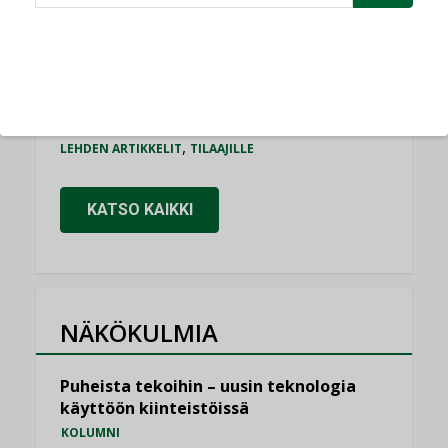
Puutteellinen eristys lisää lämpöhäviöitä
LEHDEN ARTIKKELIT
Kaivamattomat menetelmät
vakiinnuttavat asemansa taloyhtiöissä
,
LEHDEN ARTIKKELIT
TILAAJILLE
KATSO KAIKKI
NÄKÖKULMIA
Puheista tekoihin – uusin teknologia
käyttöön kiinteistöissä
KOLUMNI