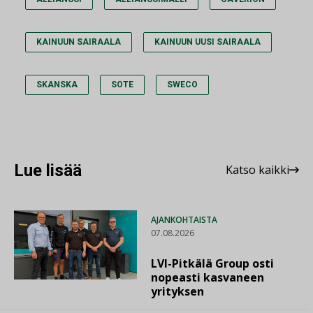
KAINUUN SAIRAALA
KAINUUN UUSI SAIRAALA
SKANSKA
SOTE
SWECO
Lue lisää
Katso kaikki
AJANKOHTAISTA
07.08.2026
LVI-Pitkälä Group osti
nopeasti kasvaneen
yrityksen