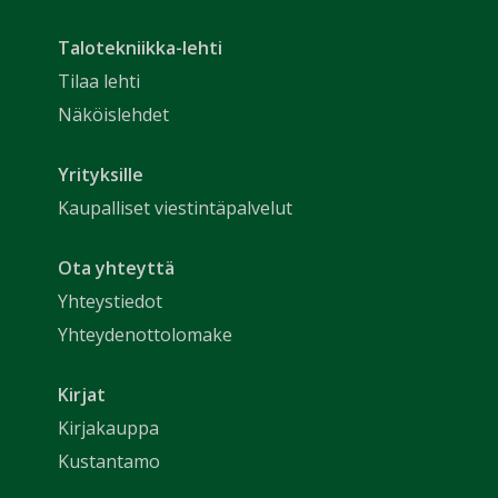
Talotekniikka-lehti
Tilaa lehti
Näköislehdet
Yrityksille
Kaupalliset viestintäpalvelut
Ota yhteyttä
Yhteystiedot
Yhteydenottolomake
Kirjat
Kirjakauppa
Kustantamo