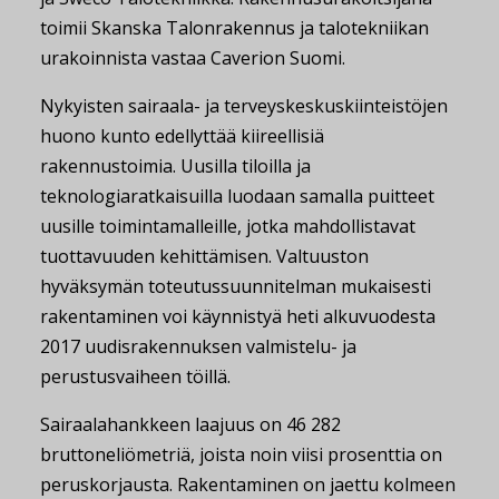
toimii Skanska Talonrakennus ja talotekniikan
urakoinnista vastaa Caverion Suomi.
Nykyisten sairaala- ja terveyskeskuskiinteistöjen
huono kunto edellyttää kiireellisiä
rakennustoimia. Uusilla tiloilla ja
teknologiaratkaisuilla luodaan samalla puitteet
uusille toimintamalleille, jotka mahdollistavat
tuottavuuden kehittämisen. Valtuuston
hyväksymän toteutussuunnitelman mukaisesti
rakentaminen voi käynnistyä heti alkuvuodesta
2017 uudisrakennuksen valmistelu- ja
perustusvaiheen töillä.
Sairaalahankkeen laajuus on 46 282
bruttoneliömetriä, joista noin viisi prosenttia on
peruskorjausta. Rakentaminen on jaettu kolmeen