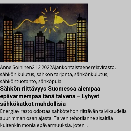
Anne Soininen
2.12.2022
Ajankohtaista
energiavirasto
,
sähkön kulutus
,
sähkön tarjonta
,
sähkönkulutus
,
sähköntuotanto
,
sähköpula
Sähkön riittävyys Suomessa aiempaa
epävarmempaa tänä talvena – Lyhyet
sähkökatkot mahdollisia
Energiavirasto odottaa sähkötehon riittävän talvikaudella
suurimman osan ajasta. Talven tehotilanne sisältää
kuitenkin monia epävarmuuksia, joten…