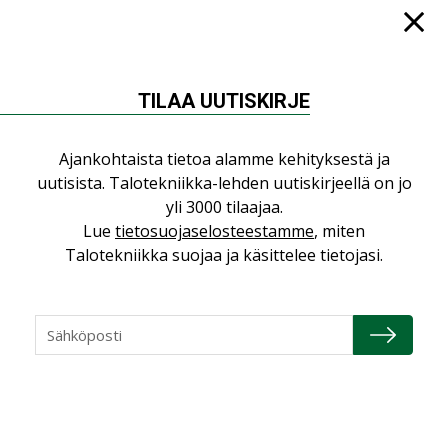
NIMITYKSET
Consti
TILAA UUTISKIRJE
NIMITYKSET
Refair
Ajankohtaista tietoa alamme kehityksestä ja
NIMITYKSET
uutisista. Talotekniikka-lehden uutiskirjeellä on jo
yli 3000 tilaajaa.
Granlund Oy
Lue
tietosuojaselosteestamme
, miten
NIMITYKSET
Talotekniikka suojaa ja käsittelee tietojasi.
Schneider Electric
NIMITYKSET
KATSO KAIKKI