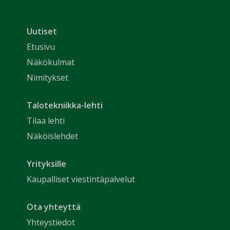
Uutiset
Etusivu
Näkökulmat
Nimitykset
Talotekniikka-lehti
Tilaa lehti
Näköislehdet
Yrityksille
Kaupalliset viestintäpalvelut
Ota yhteyttä
Yhteystiedot