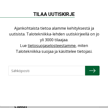
ilmanvaihtoa
KOLUMNI
TILAA UUTISKIRJE
Miten varmistetaan EPD-dokumenteista
saatavien tietojen vertailukelpoisuus?
KOLUMNI
Ajankohtaista tietoa alamme kehityksestä ja
uutisista. Talotekniikka-lehden uutiskirjeellä on jo
Vesi- ja viemärimitoittaminen on
yli 3000 tilaajaa.
jämähtänyt ajassa paikalleen
Lue
tietosuojaselosteestamme
, miten
MIELIPIDE
Talotekniikka suojaa ja käsittelee tietojasi.
KATSO KAIKKI
NIMITYKSET
Consti