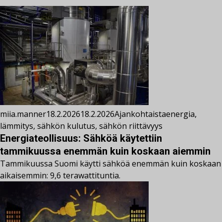
miia.manner
18.2.2026
18.2.2026
Ajankohtaista
energia
,
lämmitys
,
sähkön kulutus
,
sähkön riittävyys
Energiateollisuus: Sähköä käytettiin
tammikuussa enemmän kuin koskaan aiemmin
Tammikuussa Suomi käytti sähköä enemmän kuin koskaan
aikaisemmin: 9,6 terawattituntia.