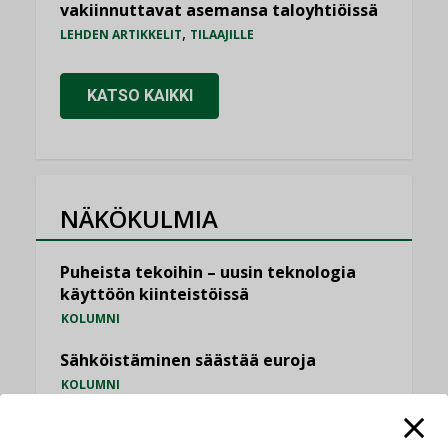
vakiinnuttavat asemansa taloyhtiöissä
,
LEHDEN ARTIKKELIT
TILAAJILLE
KATSO KAIKKI
NÄKÖKULMIA
Puheista tekoihin – uusin teknologia
käyttöön kiinteistöissä
KOLUMNI
Sähköistäminen säästää euroja
KOLUMNI
Yli miljoona kotia on vailla toimivaa