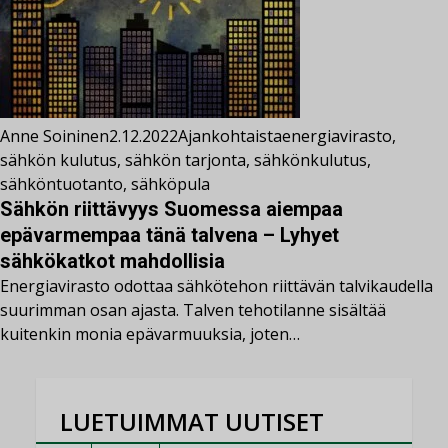
Anne Soininen
2.12.2022
Ajankohtaista
energiavirasto
,
sähkön kulutus
,
sähkön tarjonta
,
sähkönkulutus
,
sähköntuotanto
,
sähköpula
Sähkön riittävyys Suomessa aiempaa
epävarmempaa tänä talvena – Lyhyet
sähkökatkot mahdollisia
Energiavirasto odottaa sähkötehon riittävän talvikaudella
suurimman osan ajasta. Talven tehotilanne sisältää
kuitenkin monia epävarmuuksia, joten…
LUETUIMMAT UUTISET