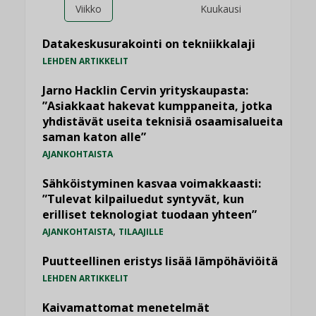
Viikko
Kuukausi
Datakeskusurakointi on tekniikkalaji
LEHDEN ARTIKKELIT
Jarno Hacklin Cervin yrityskaupasta:
”Asiakkaat hakevat kumppaneita, jotka
yhdistävät useita teknisiä osaamisalueita
saman katon alle”
AJANKOHTAISTA
Sähköistyminen kasvaa voimakkaasti:
”Tulevat kilpailuedut syntyvät, kun
erilliset teknologiat tuodaan yhteen”
,
AJANKOHTAISTA
TILAAJILLE
Puutteellinen eristys lisää lämpöhäviöitä
LEHDEN ARTIKKELIT
Kaivamattomat menetelmät