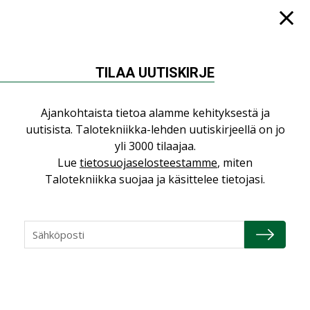
NIMITYKSET
Consti
TILAA UUTISKIRJE
NIMITYKSET
Refair
Ajankohtaista tietoa alamme kehityksestä ja
NIMITYKSET
uutisista. Talotekniikka-lehden uutiskirjeellä on jo
yli 3000 tilaajaa.
Granlund Oy
Lue
tietosuojaselosteestamme
, miten
NIMITYKSET
Talotekniikka suojaa ja käsittelee tietojasi.
Schneider Electric
NIMITYKSET
KATSO KAIKKI