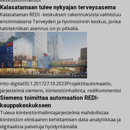
keskus
Kommentoi
Kalasatamaan tulee nykyajan terveysasema
Kalasataman REDI -keskuksen rakennuksista valmistuu
ensimmäisenä Terveyden ja hyvinvoinnin keskus, jonka
talotekniikan asennus on jo pitkällä.
into-digital
30.1.2017
27.10.2023
Projektit
automaatio
,
järjestelmä siemens
,
kiinteistönhallinta
,
redi
Kommentoi
Siemens toimittaa automaation REDI-
kauppakeskukseen
Tuleva kiinteistönhallintajärjestelmä mahdollistaa
kiinteistön elinkaaren kehittämisen data-analytiikkaa ja
digitaalisia palveluja hyödyntämällä.