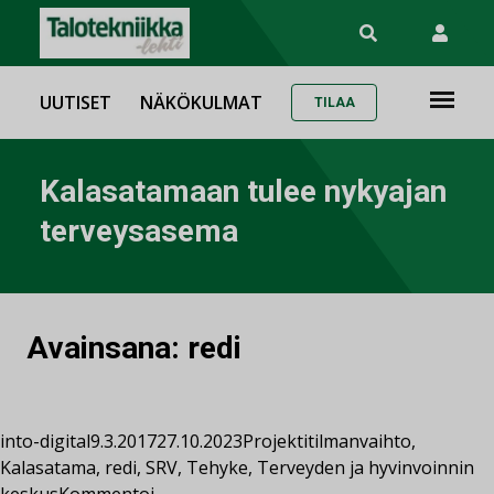
UUTISET
NÄKÖKULMAT
TILAA
Kalasatamaan tulee nykyajan
terveysasema
Avainsana:
redi
into-digital
9.3.2017
27.10.2023
Projektit
ilmanvaihto
,
Kalasatama
,
redi
,
SRV
,
Tehyke
,
Terveyden ja hyvinvoinnin