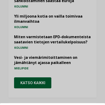
Sähköistäminen säästää euroja
KOLUMNI
Yli miljoona kotia on vailla toimivaa
ilmanvaihtoa
KOLUMNI
Miten varmistetaan EPD-dokumenteista
saatavien tietojen vertailukelpoisuus?
KOLUMNI
Vesi- ja viemärimitoittaminen on
jämähtänyt ajassa paikalleen
MIELIPIDE
KATSO KAIKKI