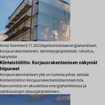
Anne Soininen
2.11.2022
Ajankohtaista
energiahankkeet
,
korjausrakentaminen
,
lämmitysjärjestelmät
,
rahoitus
,
taloyhtiöt
Kiinteistöliitto: Korjausrakentamisen näkymät
hiipuneet
Korjausrakentamisen yllä on tummia pilviä, selviää
Kiinteistöliiton Korjausrakentamisbarometrista.
Kasvuvirettä on akuuteissa energiahankkeissa ja
sähköautojen latausjärjestelmien…