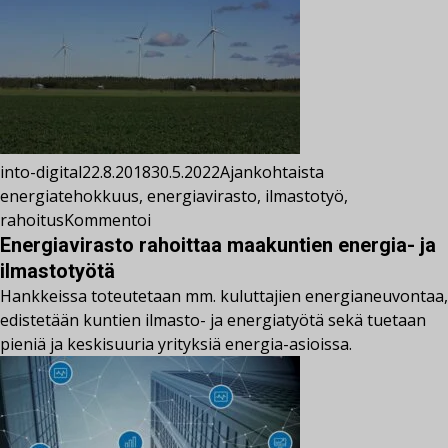
into-digital
22.8.2018
30.5.2022
Ajankohtaista
energiatehokkuus
,
energiavirasto
,
ilmastotyö
,
rahoitus
Kommentoi
Energiavirasto rahoittaa maakuntien energia- ja
ilmastotyötä
Hankkeissa toteutetaan mm. kuluttajien energianeuvontaa,
edistetään kuntien ilmasto- ja energiatyötä sekä tuetaan
pieniä ja keskisuuria yrityksiä energia-asioissa.