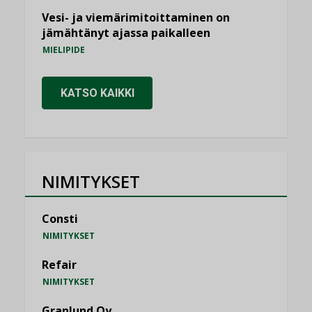
Vesi- ja viemärimitoittaminen on
jämähtänyt ajassa paikalleen
MIELIPIDE
KATSO KAIKKI
NIMITYKSET
Consti
NIMITYKSET
Refair
NIMITYKSET
Granlund Oy