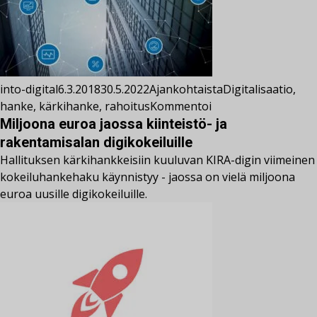
into-digital
6.3.2018
30.5.2022
Ajankohtaista
Digitalisaatio
,
hanke
,
kärkihanke
,
rahoitus
Kommentoi
Miljoona euroa jaossa kiinteistö- ja
rakentamisalan digikokeiluille
Hallituksen kärkihankkeisiin kuuluvan KIRA-digin viimeinen
kokeiluhankehaku käynnistyy - jaossa on vielä miljoona
euroa uusille digikokeiluille.