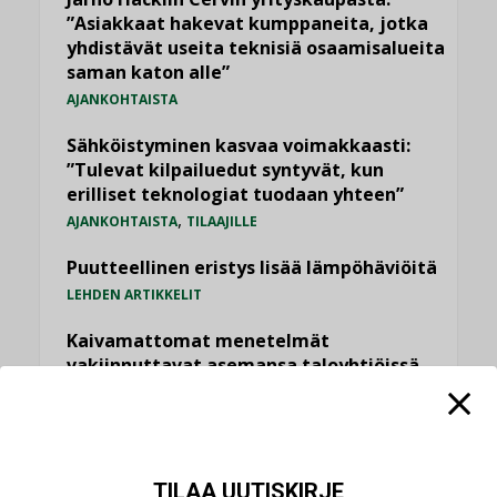
”Asiakkaat hakevat kumppaneita, jotka
yhdistävät useita teknisiä osaamisalueita
saman katon alle”
AJANKOHTAISTA
Sähköistyminen kasvaa voimakkaasti:
”Tulevat kilpailuedut syntyvät, kun
erilliset teknologiat tuodaan yhteen”
,
AJANKOHTAISTA
TILAAJILLE
Puutteellinen eristys lisää lämpöhäviöitä
LEHDEN ARTIKKELIT
Kaivamattomat menetelmät
vakiinnuttavat asemansa taloyhtiöissä
,
LEHDEN ARTIKKELIT
TILAAJILLE
KATSO KAIKKI
TILAA UUTISKIRJE