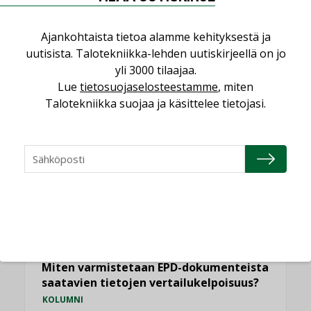
Ajankohtaista tietoa alamme kehityksestä ja
uutisista. Talotekniikka-lehden uutiskirjeellä on jo
NÄKÖKULMIA
yli 3000 tilaajaa.
Lue
tietosuojaselosteestamme
, miten
Puheista tekoihin – uusin teknologia
Talotekniikka suojaa ja käsittelee tietojasi.
käyttöön kiinteistöissä
KOLUMNI
Sähköistäminen säästää euroja
KOLUMNI
Yli miljoona kotia on vailla toimivaa
ilmanvaihtoa
KOLUMNI
Miten varmistetaan EPD-dokumenteista
saatavien tietojen vertailukelpoisuus?
KOLUMNI