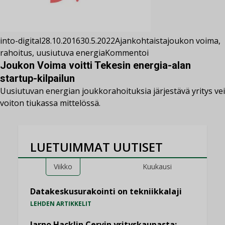
into-digital
28.10.2016
30.5.2022
Ajankohtaista
joukon voima
,
rahoitus
,
uusiutuva energia
Kommentoi
Joukon Voima voitti Tekesin energia-alan
startup-kilpailun
Uusiutuvan energian joukkorahoituksia järjestävä yritys vei
voiton tiukassa mittelössä.
LUETUIMMAT UUTISET
Viikko
Kuukausi
Datakeskusurakointi on tekniikkalaji
LEHDEN ARTIKKELIT
Jarno Hacklin Cervin yrityskaupasta: