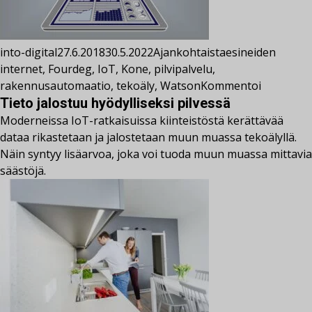
into-digital
27.6.2018
30.5.2022
Ajankohtaista
esineiden
internet
,
Fourdeg
,
IoT
,
Kone
,
pilvipalvelu
,
rakennusautomaatio
,
tekoäly
,
Watson
Kommentoi
Tieto jalostuu hyödylliseksi pilvessä
Moderneissa IoT-ratkaisuissa kiinteistöstä kerättävää
dataa rikastetaan ja jalostetaan muun muassa tekoälyllä.
Näin syntyy lisäarvoa, joka voi tuoda muun muassa mittavia
säästöjä.