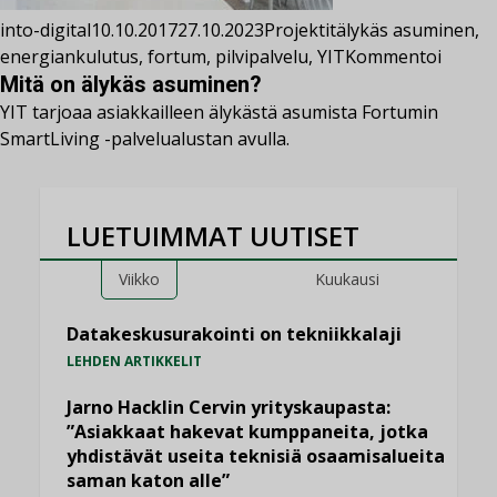
into-digital
10.10.2017
27.10.2023
Projektit
älykäs asuminen
,
energiankulutus
,
fortum
,
pilvipalvelu
,
YIT
Kommentoi
Mitä on älykäs asuminen?
YIT tarjoaa asiakkailleen älykästä asumista Fortumin
SmartLiving -palvelualustan avulla.
LUETUIMMAT UUTISET
Viikko
Kuukausi
Datakeskusurakointi on tekniikkalaji
LEHDEN ARTIKKELIT
Jarno Hacklin Cervin yrityskaupasta:
”Asiakkaat hakevat kumppaneita, jotka
yhdistävät useita teknisiä osaamisalueita
saman katon alle”