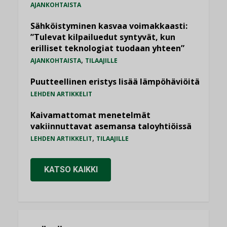
AJANKOHTAISTA
Sähköistyminen kasvaa voimakkaasti:
”Tulevat kilpailuedut syntyvät, kun
erilliset teknologiat tuodaan yhteen”
,
AJANKOHTAISTA
TILAAJILLE
Puutteellinen eristys lisää lämpöhäviöitä
LEHDEN ARTIKKELIT
Kaivamattomat menetelmät
vakiinnuttavat asemansa taloyhtiöissä
,
LEHDEN ARTIKKELIT
TILAAJILLE
KATSO KAIKKI