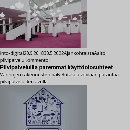
into-digital
20.9.2018
30.5.2022
Ajankohtaista
Aalto
,
pilvipalvelu
Kommentoi
Pilvipalveluilla paremmat käyttöolosuhteet
Vanhojen rakennusten palvelutasoa voidaan parantaa
pilvipalveluiden avulla.