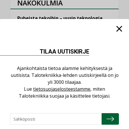
NÄKÖKULMIA
Puheista tekoihin – uusin teknologia
käyttöön kiinteistöissä
KOLUMNI
Sähköistäminen säästää euroja
TILAA UUTISKIRJE
KOLUMNI
Yli miljoona kotia on vailla toimivaa
Ajankohtaista tietoa alamme kehityksestä ja
ilmanvaihtoa
uutisista. Talotekniikka-lehden uutiskirjeellä on jo
KOLUMNI
yli 3000 tilaajaa.
Miten varmistetaan EPD-dokumenteista
Lue
tietosuojaselosteestamme
, miten
saatavien tietojen vertailukelpoisuus?
Talotekniikka suojaa ja käsittelee tietojasi.
KOLUMNI
Vesi- ja viemärimitoittaminen on
jämähtänyt ajassa paikalleen
MIELIPIDE