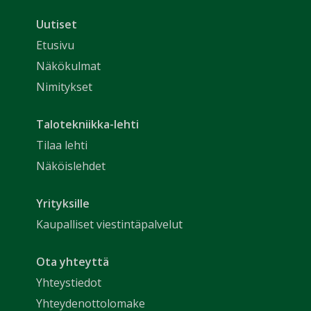
Uutiset
Etusivu
Näkökulmat
Nimitykset
Talotekniikka-lehti
Tilaa lehti
Näköislehdet
Yrityksille
Kaupalliset viestintäpalvelut
Ota yhteyttä
Yhteystiedot
Yhteydenottolomake