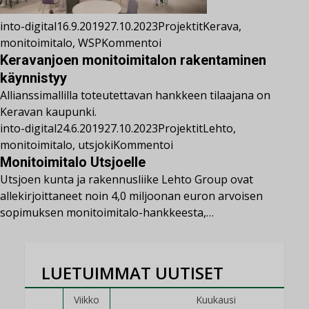
into-digital
16.9.2019
27.10.2023
Projektit
Kerava
,
monitoimitalo
,
WSP
Kommentoi
Keravanjoen monitoimitalon rakentaminen
käynnistyy
Allianssimallilla toteutettavan hankkeen tilaajana on
Keravan kaupunki.
into-digital
24.6.2019
27.10.2023
Projektit
Lehto
,
monitoimitalo
,
utsjoki
Kommentoi
Monitoimitalo Utsjoelle
Utsjoen kunta ja rakennusliike Lehto Group ovat
allekirjoittaneet noin 4,0 miljoonan euron arvoisen
sopimuksen monitoimitalo-hankkeesta,…
LUETUIMMAT UUTISET
Viikko
Kuukausi