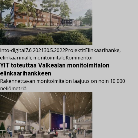
into-digital
7.6.2021
30.5.2022
Projektit
Elinkaarihanke
,
elinkaarimalli
,
monitoimitalo
Kommentoi
YIT toteuttaa Valkealan monitoimitalon
elinkaarihankkeen
Rakennettavan monitoimitalon laajuus on noin 10 000
neliömetriä.