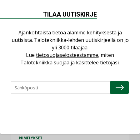
Miten varmistetaan EPD-dokumenteista
TILAA UUTISKIRJE
saatavien tietojen vertailukelpoisuus?
KOLUMNI
Ajankohtaista tietoa alamme kehityksestä ja
uutisista. Talotekniikka-lehden uutiskirjeellä on jo
Vesi- ja viemärimitoittaminen on
jämähtänyt ajassa paikalleen
yli 3000 tilaajaa.
Lue
tietosuojaselosteestamme
, miten
MIELIPIDE
Talotekniikka suojaa ja käsittelee tietojasi.
KATSO KAIKKI
NIMITYKSET
Consti
NIMITYKSET