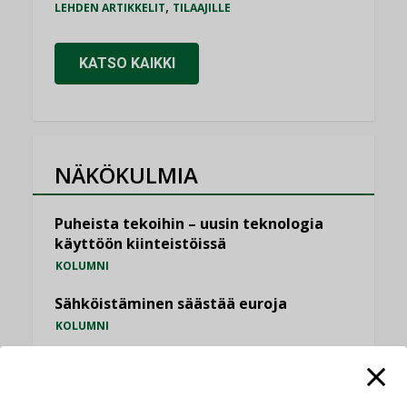
,
LEHDEN ARTIKKELIT
TILAAJILLE
KATSO KAIKKI
NÄKÖKULMIA
Puheista tekoihin – uusin teknologia
käyttöön kiinteistöissä
KOLUMNI
Sähköistäminen säästää euroja
KOLUMNI
Yli miljoona kotia on vailla toimivaa
ilmanvaihtoa
KOLUMNI