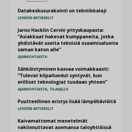
Datakeskusurakointi on tekniikkalaji
LEHDEN ARTIKKELIT
Jarno Hacklin Cervin yrityskaupasta:
”Asiakkaat hakevat kumppaneita, jotka
yhdistävät useita teknisiä osaamisalueita
saman katon alle”
AJANKOHTAISTA
Sähköistyminen kasvaa voimakkaasti:
”Tulevat kilpailuedut syntyvät, kun
erilliset teknologiat tuodaan yhteen”
,
AJANKOHTAISTA
TILAAJILLE
Puutteellinen eristys lisää lämpöhäviöitä
LEHDEN ARTIKKELIT
Kaivamattomat menetelmät
vakiinnuttavat asemansa taloyhtiöissä