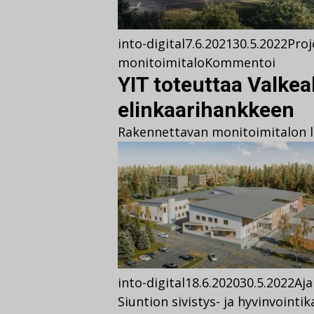
into-digital
7.6.2021
30.5.2022
Proj
monitoimitalo
Kommentoi
YIT toteuttaa Valke
elinkaarihankkeen
Rakennettavan monitoimitalon la
into-digital
18.6.2020
30.5.2022
Aja
Siuntion sivistys- ja hyvinvoint