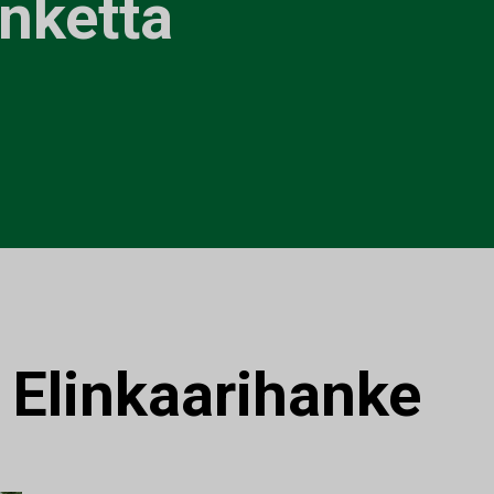
anketta
:
Elinkaarihanke