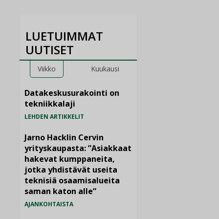
LUETUIMMAT
UUTISET
Viikko
Kuukausi
Datakeskusurakointi on
tekniikkalaji
LEHDEN ARTIKKELIT
Jarno Hacklin Cervin
yrityskaupasta: ”Asiakkaat
hakevat kumppaneita,
jotka yhdistävät useita
teknisiä osaamisalueita
saman katon alle”
AJANKOHTAISTA