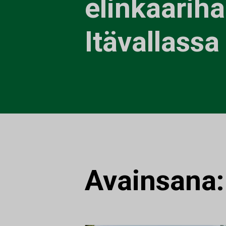
elinkaarih
Itävallassa
Avainsana