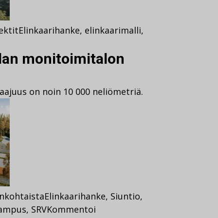
ektit
Elinkaarihanke
,
elinkaarimalli
,
alan monitoimitalon
ajuus on noin 10 000 neliömetriä.
nkohtaista
Elinkaarihanke
,
Siuntio
,
ikampus
,
SRV
Kommentoi