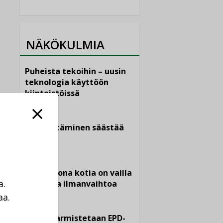
NÄKÖKULMIA
Puheista tekoihin – uusin
teknologia käyttöön
kiinteistöissä
KOLUMNI
Sähköistäminen säästää
euroja
KOLUMNI
Yli miljoona kotia on vailla
a.
toimivaa ilmanvaihtoa
aa.
KOLUMNI
a
Miten varmistetaan EPD-