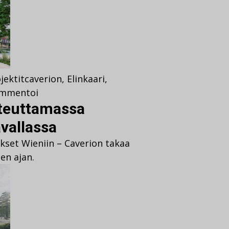
jektit
caverion
,
Elinkaari
,
mmentoi
teuttamassa
ävallassa
ukset Wieniin – Caverion takaa
en ajan.