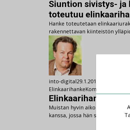
Siuntion sivistys- j
toteutuu elinkaarih
Hanke toteutetaan elinkaariurak
rakennettavan kiinteistön ylläpi
into-digital
29.1.2013
30.5.2022
Aja
Elinkaarihanke
Kommentoi
Elinkaarihankkeet l
A
Muistan hyvin aikoinaan käymän
Ta
kanssa, jossa hän selvitti minull