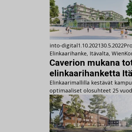
into-digital
1.10.2021
30.5.2022
Pro
Elinkaarihanke
,
Itävalta
,
Wien
Ko
Caverion mukana to
elinkaarihanketta It
Elinkaarimallilla kestävät kamp
optimaaliset olosuhteet 25 vuod