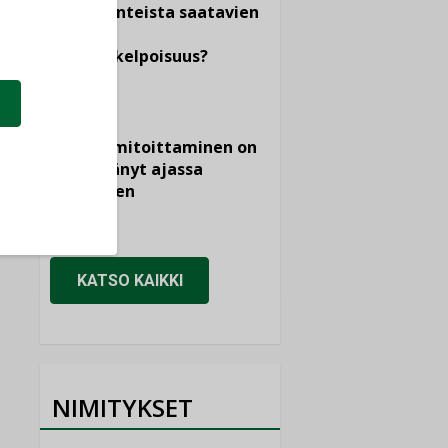
dokumenteista saatavien
tietojen
vertailukelpoisuus?
KOLUMNI
Vesi- ja
viemärimitoittaminen on
jämähtänyt ajassa
paikalleen
MIELIPIDE
KATSO KAIKKI
NIMITYKSET