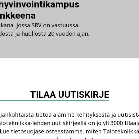
a hyvinvointikampus
ankkeena
kana, jossa SRV on vastuussa
dosta ja huollosta 20 vuoden ajan.
nkohtaista
TILAA UUTISKIRJE
aadun takeena
jankohtaista tietoa alamme kehityksestä ja uutisist
i keskustelun alan konkarin
lotekniikka-lehden uutiskirjeellä on jo yli 3000 tilaaj
e kilpailuttamisen saloja. Jo…
Lue
tietosuojaselosteestamme
, miten Talotekniikk