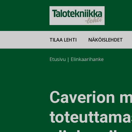
TILAA LEHTI
NÄKÖISLEHDET
Etusivu
|
Elinkaarihanke
Caverion 
toteuttama