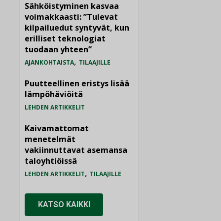
Sähköistyminen kasvaa
voimakkaasti: ”Tulevat
kilpailuedut syntyvät, kun
erilliset teknologiat
tuodaan yhteen”
,
AJANKOHTAISTA
TILAAJILLE
Puutteellinen eristys lisää
lämpöhäviöitä
LEHDEN ARTIKKELIT
Kaivamattomat
menetelmät
vakiinnuttavat asemansa
taloyhtiöissä
,
LEHDEN ARTIKKELIT
TILAAJILLE
KATSO KAIKKI