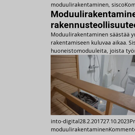
moduulirakentaminen
,
sisco
Kom
Moduulirakentamin
rakennusteollisuute
Moduulirakentaminen säästää ym
rakentamiseen kuluvaa aikaa. Si
huoneistomoduuleita, joista ty
into-digital
28.2.2017
27.10.2023
Pr
moduulirakentaminen
Komment