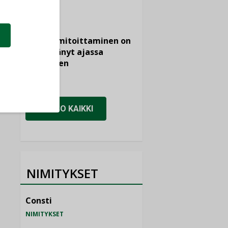
KOLUMNI
Vesi- ja
viemärimitoittaminen on
jämähtänyt ajassa
paikalleen
MIELIPIDE
KATSO KAIKKI
NIMITYKSET
Consti
NIMITYKSET