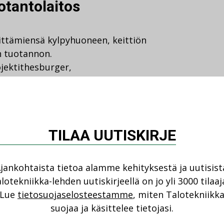
otantolaitos
ittämiensä kylpyhuoneen, keittiön
n tuotannon.
jektit
hesburger
,
oi
iikka asennettiin
rger-myymälän työmaa valmistui
TILAA UUTISKIRJE
la on luonnollinen selitys: sekä
tettu talotekniikka asennettiin
jankohtaista tietoa alamme kehityksestä ja uutisist
lotekniikka-lehden uutiskirjeellä on jo yli 3000 tilaaj
Lue
tietosuojaselosteestamme
, miten Talotekniikk
suojaa ja käsittelee tietojasi.