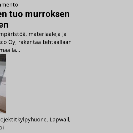
mentoi
en tuo murroksen
en
päristöä, materiaaleja ja
sco Oyj rakentaa tehtaallaan
ömaalla…
ojektit
kylpyhuone
,
Lapwall
,
oi