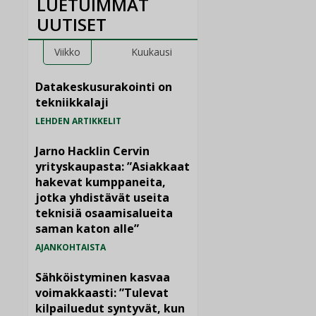
LUETUIMMAT
UUTISET
Viikko
Kuukausi
Datakeskusurakointi on
tekniikkalaji
LEHDEN ARTIKKELIT
Jarno Hacklin Cervin
yrityskaupasta: ”Asiakkaat
hakevat kumppaneita,
jotka yhdistävät useita
teknisiä osaamisalueita
saman katon alle”
AJANKOHTAISTA
Sähköistyminen kasvaa
voimakkaasti: ”Tulevat
kilpailuedut syntyvät, kun