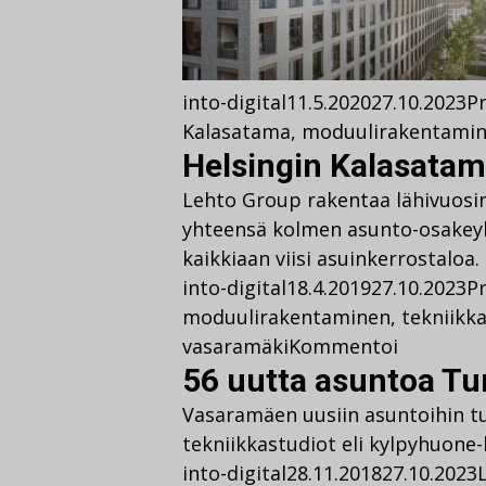
into-digital
11.5.2020
27.10.2023
Pr
Kalasatama
,
moduulirakentami
Helsingin Kalasatam
Lehto Group rakentaa lähivuosin
yhteensä kolmen asunto-osakeyh
kaikkiaan viisi asuinkerrostaloa.
into-digital
18.4.2019
27.10.2023
Pr
moduulirakentaminen
,
tekniikk
vasaramäki
Kommentoi
56 uutta asuntoa T
Vasaramäen uusiin asuntoihin tu
tekniikkastudiot eli kylpyhuone-
into-digital
28.11.2018
27.10.2023