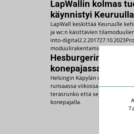
LapWallin kolmas tu
käynnistyi Keuruulla
LapWall keskittää Keuruulle keh
ja wc:n käsittävien tilamoduulie
into-digital
2.2.2017
27.10.2023
Pro
moduulirakentaminen
Komment
Hesburgerin talotekn
konepajassa
Helsingin Käpylän uuden Hesbu
runsaassa viikossa. Ennätystahdil
teräsrunko että sen suojiin sijoi
A
konepajalla.
Ta