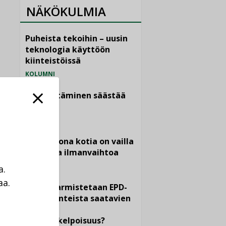
NÄKÖKULMIA
Puheista tekoihin – uusin
teknologia käyttöön
kiinteistöissä
KOLUMNI
Sähköistäminen säästää
euroja
KOLUMNI
Yli miljoona kotia on vailla
toimivaa ilmanvaihtoa
KOLUMNI
a.
aa.
Miten varmistetaan EPD-
a
dokumenteista saatavien
tietojen
vertailukelpoisuus?