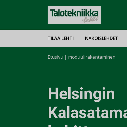
TILAA LEHTI
NÄKÖISLEHDET
Etusivu
|
moduulirakentaminen
Helsingin
Kalasatam