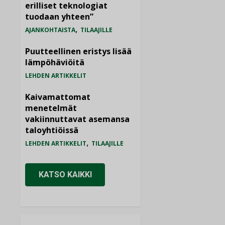
erilliset teknologiat
tuodaan yhteen”
,
AJANKOHTAISTA
TILAAJILLE
Puutteellinen eristys lisää
lämpöhäviöitä
LEHDEN ARTIKKELIT
Kaivamattomat
menetelmät
vakiinnuttavat asemansa
taloyhtiöissä
,
LEHDEN ARTIKKELIT
TILAAJILLE
KATSO KAIKKI