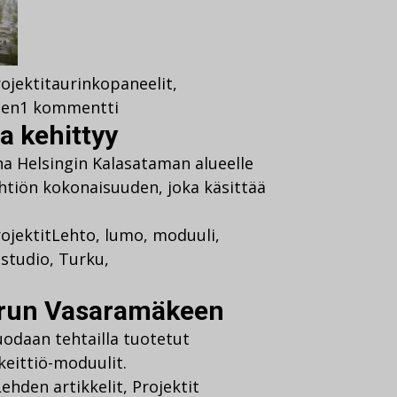
ojektit
aurinkopaneelit
,
nen
1 kommentti
a kehittyy
a Helsingin Kalasataman alueelle
tiön kokonaisuuden, joka käsittää
ojektit
Lehto
,
lumo
,
moduuli
,
astudio
,
Turku
,
urun Vasaramäkeen
odaan tehtailla tuotetut
keittiö-moduulit.
Lehden artikkelit
,
Projektit