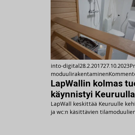
into-digital
28.2.2017
27.10.2023
Pr
moduulirakentaminen
Komment
LapWallin kolmas tu
käynnistyi Keuruulla
LapWall keskittää Keuruulle keh
ja wc:n käsittävien tilamoduulie