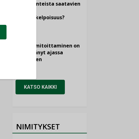
dokumenteista saatavien
tietojen
vertailukelpoisuus?
KOLUMNI
Vesi- ja
viemärimitoittaminen on
jämähtänyt ajassa
paikalleen
MIELIPIDE
KATSO KAIKKI
NIMITYKSET