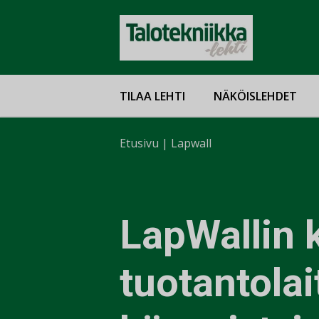
TILAA LEHTI
NÄKÖISLEHDET
Etusivu
|
Lapwall
LapWallin 
tuotantolai