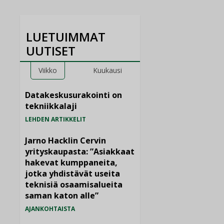
LUETUIMMAT
UUTISET
Viikko
Kuukausi
Datakeskusurakointi on
tekniikkalaji
LEHDEN ARTIKKELIT
Jarno Hacklin Cervin
yrityskaupasta: ”Asiakkaat
hakevat kumppaneita,
jotka yhdistävät useita
teknisiä osaamisalueita
saman katon alle”
AJANKOHTAISTA