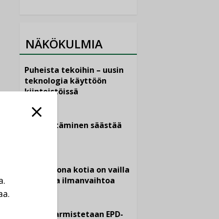
NÄKÖKULMIA
Puheista tekoihin – uusin
teknologia käyttöön
kiinteistöissä
KOLUMNI
Sähköistäminen säästää
euroja
KOLUMNI
Yli miljoona kotia on vailla
a.
toimivaa ilmanvaihtoa
aa.
KOLUMNI
a
Miten varmistetaan EPD-