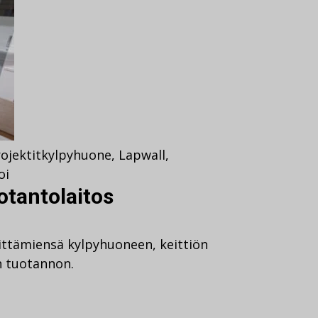
ojektit
kylpyhuone
,
Lapwall
,
oi
otantolaitos
ittämiensä kylpyhuoneen, keittiön
n tuotannon.