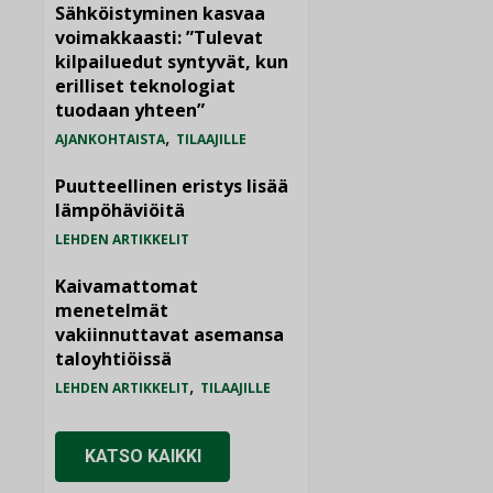
Sähköistyminen kasvaa
voimakkaasti: ”Tulevat
kilpailuedut syntyvät, kun
erilliset teknologiat
tuodaan yhteen”
,
AJANKOHTAISTA
TILAAJILLE
Puutteellinen eristys lisää
lämpöhäviöitä
LEHDEN ARTIKKELIT
Kaivamattomat
menetelmät
vakiinnuttavat asemansa
taloyhtiöissä
,
LEHDEN ARTIKKELIT
TILAAJILLE
KATSO KAIKKI