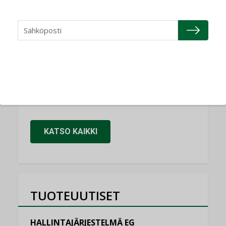
NIMITYKSET
Refair
NIMITYKSET
Granlund Oy
NIMITYKSET
Schneider Electric
NIMITYKSET
KATSO KAIKKI
TUOTEUUTISET
HALLINTAJÄRJESTELMÄ EG