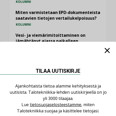
KOLUMNI
Miten varmistetaan EPD-dokumenteista
saatavien tietojen vertailukelpoisuus?
KOLUMNI
Vesi- ja viemärimitoittaminen on
jämähtänyt ajassa paikalleen
MIELIPIDE
KATSO KAIKKI
TILAA UUTISKIRJE
Ajankohtaista tietoa alamme kehityksestä ja
uutisista. Talotekniikka-lehden uutiskirjeellä on jo
NIMITYKSET
yli 3000 tilaajaa.
Lue
tietosuojaselosteestamme
, miten
Consti
Talotekniikka suojaa ja käsittelee tietojasi.