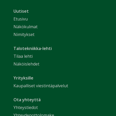
Uutiset
Etusivu
Näkökulmat
Nimitykset
Talotekniikka-lehti
Tilaa lehti
Näköislehdet
Yrityksille
Kaupalliset viestintäpalvelut
Ota yhteyttä
Yhteystiedot
Yhteydenottolomake