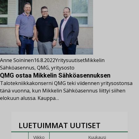
Anne Soininen
16.8.2022
Yritysuutiset
Mikkelin
Sähköasennus
,
QMG
,
yritysosto
QMG ostaa Mikkelin Sähköasennuksen
Talotekniikkakonserni QMG teki viidennen yritysostonsa
tänä vuonna, kun Mikkelin Sähköasennus liittyi siihen
elokuun alussa. Kauppa…
LUETUIMMAT UUTISET
Viikko
Kuukausi