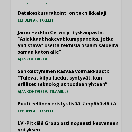
Datakeskusurakointi on tekniikkalaji
LEHDEN ARTIKKELIT
Jarno Hacklin Cervin yrityskaupasta:
”Asiakkaat hakevat kumppaneita, jotka
yhdistävät useita teknisiä osaamisalueita
saman katon alle”
AJANKOHTAISTA
Sähköistyminen kasvaa voimakkaasti:
”Tulevat kilpailuedut syntyvät, kun
erilliset teknologiat tuodaan yhteen”
,
AJANKOHTAISTA
TILAAJILLE
Puutteellinen eristys lisää lämpöhäviöitä
LEHDEN ARTIKKELIT
LVI-Pitkälä Group osti nopeasti kasvaneen
yrityksen