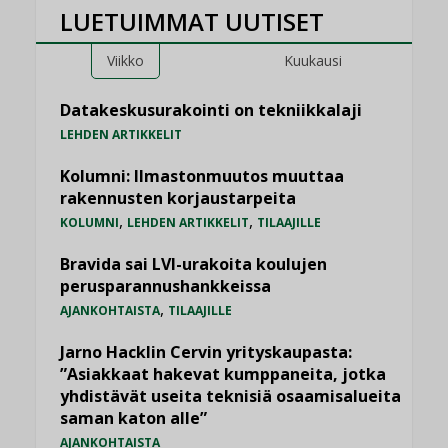
LUETUIMMAT UUTISET
Viikko
Kuukausi
Datakeskusurakointi on tekniikkalaji
LEHDEN ARTIKKELIT
Kolumni: Ilmastonmuutos muuttaa
rakennusten korjaustarpeita
,
,
KOLUMNI
LEHDEN ARTIKKELIT
TILAAJILLE
Bravida sai LVI-urakoita koulujen
perusparannushankkeissa
,
AJANKOHTAISTA
TILAAJILLE
Jarno Hacklin Cervin yrityskaupasta:
”Asiakkaat hakevat kumppaneita, jotka
yhdistävät useita teknisiä osaamisalueita
saman katon alle”
AJANKOHTAISTA