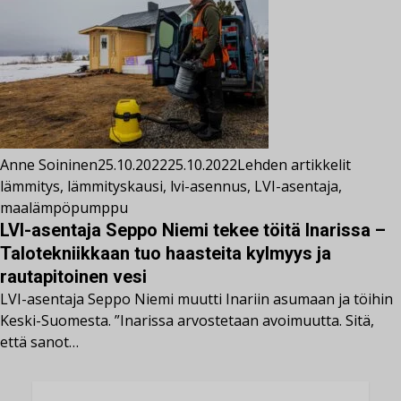
Anne Soininen
25.10.2022
25.10.2022
Lehden artikkelit
lämmitys
,
lämmityskausi
,
lvi-asennus
,
LVI-asentaja
,
maalämpöpumppu
LVI-asentaja Seppo Niemi tekee töitä Inarissa –
Talotekniikkaan tuo haasteita kylmyys ja
rautapitoinen vesi
LVI-asentaja Seppo Niemi muutti Inariin asumaan ja töihin
Keski-Suomesta. ”Inarissa arvostetaan avoimuutta. Sitä,
että sanot…