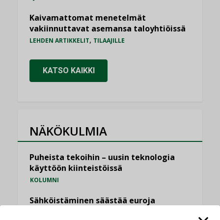
Kaivamattomat menetelmät
vakiinnuttavat asemansa taloyhtiöissä
,
LEHDEN ARTIKKELIT
TILAAJILLE
KATSO KAIKKI
NÄKÖKULMIA
Puheista tekoihin – uusin teknologia
käyttöön kiinteistöissä
KOLUMNI
Sähköistäminen säästää euroja
KOLUMNI