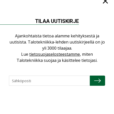
Yli miljoona kotia on vailla toimivaa
ilmanvaihtoa
KOLUMNI
TILAA UUTISKIRJE
Miten varmistetaan EPD-dokumenteista
saatavien tietojen vertailukelpoisuus?
Ajankohtaista tietoa alamme kehityksestä ja
KOLUMNI
uutisista. Talotekniikka-lehden uutiskirjeellä on jo
yli 3000 tilaajaa.
Vesi- ja viemärimitoittaminen on
Lue
tietosuojaselosteestamme
, miten
jämähtänyt ajassa paikalleen
Talotekniikka suojaa ja käsittelee tietojasi.
MIELIPIDE
KATSO KAIKKI
NIMITYKSET