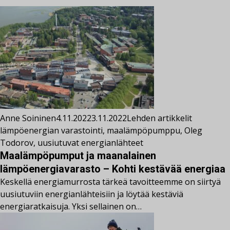
Anne Soininen
4.11.2022
3.11.2022
Lehden artikkelit
lämpöenergian varastointi
,
maalämpöpumppu
,
Oleg
Todorov
,
uusiutuvat energianlähteet
Maalämpöpumput ja maanalainen
lämpöenergiavarasto – Kohti kestävää energiaa
Keskellä energiamurrosta tärkeä tavoitteemme on siirtyä
uusiutuviin energianlähteisiin ja löytää kestäviä
energiaratkaisuja. Yksi sellainen on…