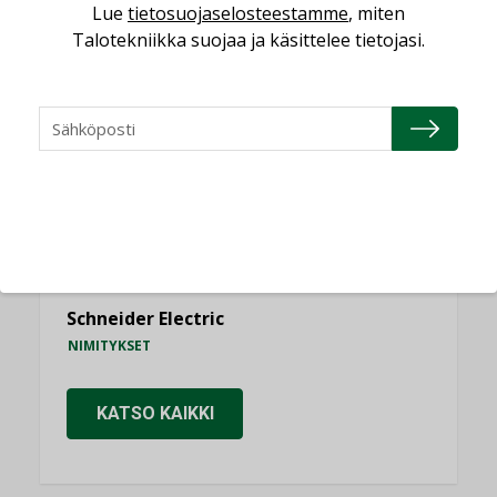
Lue
tietosuojaselosteestamme
, miten
NIMITYKSET
Talotekniikka suojaa ja käsittelee tietojasi.
Consti
NIMITYKSET
Refair
NIMITYKSET
Granlund Oy
NIMITYKSET
Schneider Electric
NIMITYKSET
KATSO KAIKKI