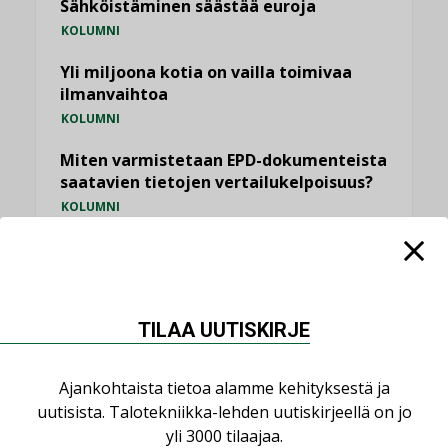
Sähköistäminen säästää euroja
KOLUMNI
Yli miljoona kotia on vailla toimivaa
ilmanvaihtoa
KOLUMNI
Miten varmistetaan EPD-dokumenteista
saatavien tietojen vertailukelpoisuus?
KOLUMNI
Vesi- ja viemärimitoittaminen on
jämähtänyt ajassa paikalleen
MIELIPIDE
TILAA UUTISKIRJE
KATSO KAIKKI
Ajankohtaista tietoa alamme kehityksestä ja
uutisista. Talotekniikka-lehden uutiskirjeellä on jo
yli 3000 tilaajaa.