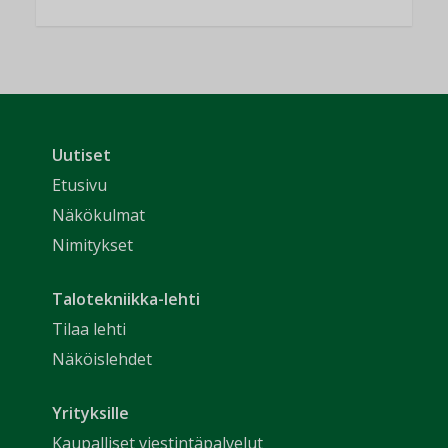
Uutiset
Etusivu
Näkökulmat
Nimitykset
Talotekniikka-lehti
Tilaa lehti
Näköislehdet
Yrityksille
Kaupalliset viestintäpalvelut