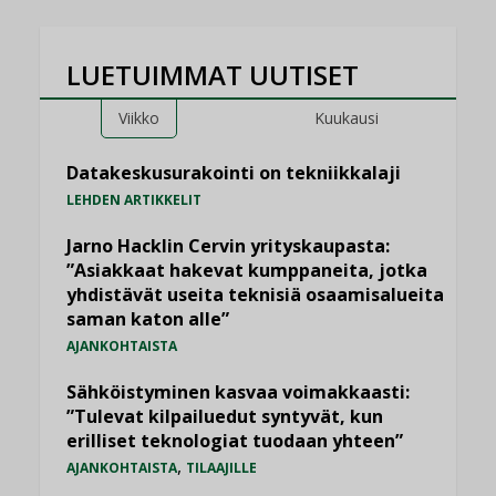
LUETUIMMAT UUTISET
Viikko
Kuukausi
Datakeskusurakointi on tekniikkalaji
LEHDEN ARTIKKELIT
Jarno Hacklin Cervin yrityskaupasta:
”Asiakkaat hakevat kumppaneita, jotka
yhdistävät useita teknisiä osaamisalueita
saman katon alle”
AJANKOHTAISTA
Sähköistyminen kasvaa voimakkaasti:
”Tulevat kilpailuedut syntyvät, kun
erilliset teknologiat tuodaan yhteen”
,
AJANKOHTAISTA
TILAAJILLE