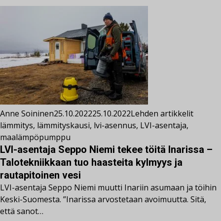
Anne Soininen
25.10.2022
25.10.2022
Lehden artikkelit
lämmitys
,
lämmityskausi
,
lvi-asennus
,
LVI-asentaja
,
maalämpöpumppu
LVI-asentaja Seppo Niemi tekee töitä Inarissa –
Talotekniikkaan tuo haasteita kylmyys ja
rautapitoinen vesi
LVI-asentaja Seppo Niemi muutti Inariin asumaan ja töihin
Keski-Suomesta. ”Inarissa arvostetaan avoimuutta. Sitä,
että sanot…