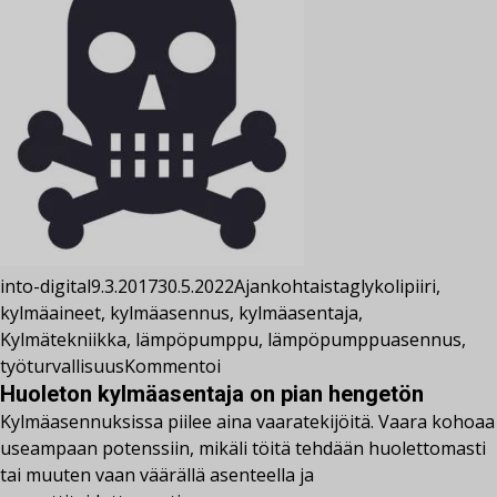
into-digital
9.3.2017
30.5.2022
Ajankohtaista
glykolipiiri
,
kylmäaineet
,
kylmäasennus
,
kylmäasentaja
,
Kylmätekniikka
,
lämpöpumppu
,
lämpöpumppuasennus
,
työturvallisuus
Kommentoi
Huoleton kylmäasentaja on pian hengetön
Kylmäasennuksissa piilee aina vaaratekijöitä. Vaara kohoaa
useampaan potenssiin, mikäli töitä tehdään huolettomasti
tai muuten vaan väärällä asenteella ja