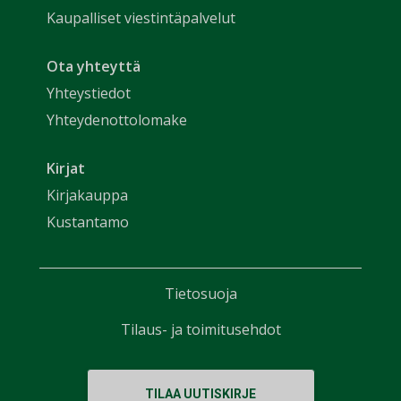
Kaupalliset viestintäpalvelut
Ota yhteyttä
Yhteystiedot
Yhteydenottolomake
Kirjat
Kirjakauppa
Kustantamo
Tietosuoja
Tilaus- ja toimitusehdot
TILAA UUTISKIRJE