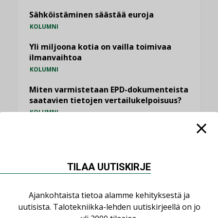
Sähköistäminen säästää euroja
KOLUMNI
Yli miljoona kotia on vailla toimivaa
ilmanvaihtoa
KOLUMNI
Miten varmistetaan EPD-dokumenteista
saatavien tietojen vertailukelpoisuus?
KOLUMNI
Vesi- ja viemärimitoittaminen on
jämähtänyt ajassa paikalleen
MIELIPIDE
TILAA UUTISKIRJE
KATSO KAIKKI
Ajankohtaista tietoa alamme kehityksestä ja
uutisista. Talotekniikka-lehden uutiskirjeellä on jo