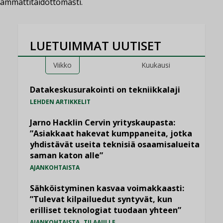
ammattitaidottomasti.
LUETUIMMAT UUTISET
Viikko
Kuukausi
Datakeskusurakointi on tekniikkalaji
LEHDEN ARTIKKELIT
Jarno Hacklin Cervin yrityskaupasta:
”Asiakkaat hakevat kumppaneita, jotka
yhdistävät useita teknisiä osaamisalueita
saman katon alle”
AJANKOHTAISTA
Sähköistyminen kasvaa voimakkaasti:
”Tulevat kilpailuedut syntyvät, kun
erilliset teknologiat tuodaan yhteen”
,
AJANKOHTAISTA
TILAAJILLE