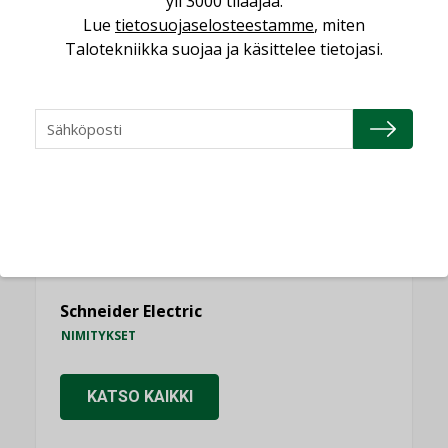
yli 3000 tilaajaa.
Lue
tietosuojaselosteestamme
, miten
Talotekniikka suojaa ja käsittelee tietojasi.
NIMITYKSET
Consti
NIMITYKSET
Refair
NIMITYKSET
Granlund Oy
NIMITYKSET
Schneider Electric
NIMITYKSET
KATSO KAIKKI