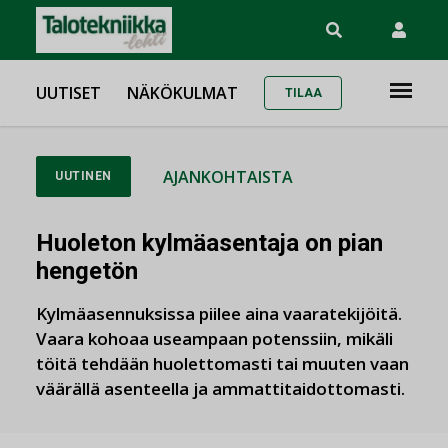
UUTISET
NÄKÖKULMAT
TILAA
AJANKOHTAISTA
UUTINEN
Huoleton kylmäasentaja on pian
hengetön
Kylmäasennuksissa piilee aina vaaratekijöitä.
Vaara kohoaa useampaan potenssiin, mikäli
töitä tehdään huolettomasti tai muuten vaan
väärällä asenteella ja ammattitaidottomasti.