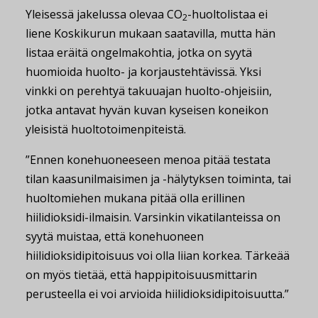
Yleisessä jakelussa olevaa CO
-huoltolistaa ei
2
liene Koskikurun mukaan saatavilla, mutta hän
listaa eräitä ongelmakohtia, jotka on syytä
huomioida huolto- ja korjaustehtävissä. Yksi
vinkki on perehtyä takuuajan huolto-ohjeisiin,
jotka antavat hyvän kuvan kyseisen koneikon
yleisistä huoltotoimenpiteistä.
”Ennen konehuoneeseen menoa pitää testata
tilan kaasunilmaisimen ja -hälytyksen toiminta, tai
huoltomiehen mukana pitää olla erillinen
hiilidioksidi-ilmaisin. Varsinkin vikatilanteissa on
syytä muistaa, että konehuoneen
hiilidioksidipitoisuus voi olla liian korkea. Tärkeää
on myös tietää, että happipitoisuusmittarin
perusteella ei voi arvioida hiilidioksidipitoisuutta.”