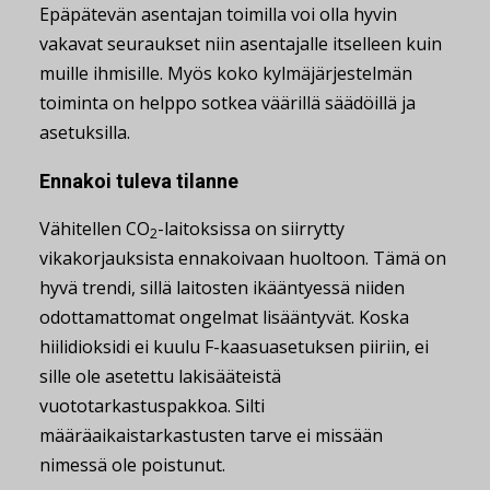
Epäpätevän asentajan toimilla voi olla hyvin
vakavat seuraukset niin asentajalle itselleen kuin
muille ihmisille. Myös koko kylmäjärjestelmän
toiminta on helppo sotkea väärillä säädöillä ja
asetuksilla.
Ennakoi tuleva tilanne
Vähitellen CO
-laitoksissa on siirrytty
2
vikakorjauksista ennakoivaan huoltoon. Tämä on
hyvä trendi, sillä laitosten ikääntyessä niiden
odottamattomat ongelmat lisääntyvät. Koska
hiilidioksidi ei kuulu F-kaasuasetuksen piiriin, ei
sille ole asetettu lakisääteistä
vuototarkastuspakkoa. Silti
määräaikaistarkastusten tarve ei missään
nimessä ole poistunut.