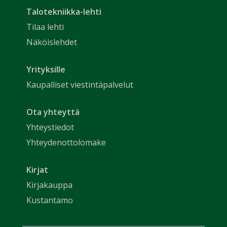
Talotekniikka-lehti
Tilaa lehti
Näköislehdet
Yrityksille
Kaupalliset viestintäpalvelut
Ota yhteyttä
Yhteystiedot
Yhteydenottolomake
Kirjat
Kirjakauppa
Kustantamo