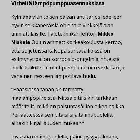
Virheitä lämpöpumppuasennuksissa
Kylmäpäivien toisen päivän anti tarjosi edelleen
hyvin seikkaperäisiä ohjeita ja vinkkejä alan
ammattilaisille. Talotekniikan lehtori
Mikko
Niskala
Oulun ammattikorkeakoulusta kertoo,
että suljetuissa kalvopaisuntasäiliöissä on
esiintynyt paljon korroosio-ongelmia. Yhteistä
näille kaikille on ollut pienipaineinen verkosto ja
vähäinen nesteen lämpötilavaihtelu.
”Pääasiassa tähän on törmätty
maalämpöpiireissä. Niissä pitäisikin tarkkaan
määritellä, mikä on paisuntasäiliön oikea paikka.
Periaatteessa sen pitäisi sijaita imupuolella,
ainakin kirjallisuuden mukaan.”
Jos astia on imupuolella, paine pysyy oikeana,