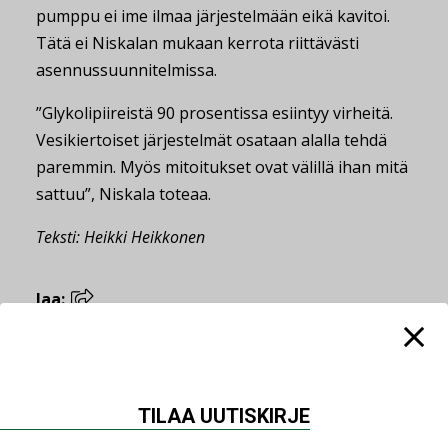
pumppu ei ime ilmaa järjestelmään eikä kavitoi.
Tätä ei Niskalan mukaan kerrota riittävästi
asennussuunnitelmissa.
”Glykolipiireistä 90 prosentissa esiintyy virheitä.
Vesikiertoiset järjestelmät osataan alalla tehdä
paremmin. Myös mitoitukset ovat välillä ihan mitä
sattuu”, Niskala toteaa.
Teksti: Heikki Heikkonen
Jaa:
GLYKOLIPIIRI
KYLMÄAINEET
TILAA UUTISKIRJE
KYLMÄASENNUS
KYLMÄASENTAJA