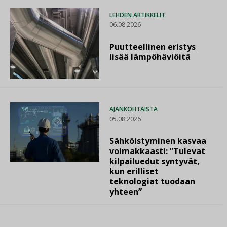
LEHDEN ARTIKKELIT
06.08.2026
Puutteellinen eristys
lisää lämpöhäviöitä
AJANKOHTAISTA
05.08.2026
Sähköistyminen kasvaa
voimakkaasti: ”Tulevat
kilpailuedut syntyvät,
kun erilliset
teknologiat tuodaan
yhteen”