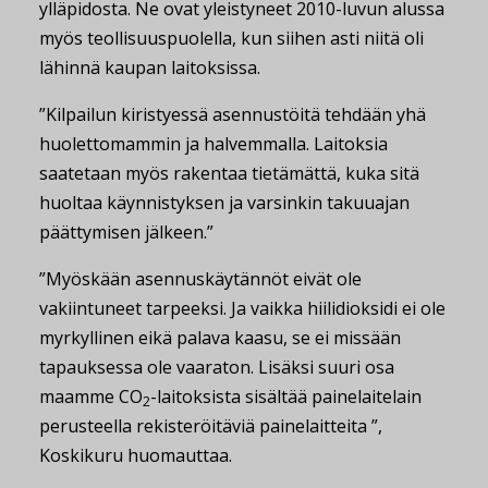
ylläpidosta. Ne ovat yleistyneet 2010-luvun alussa
myös teollisuuspuolella, kun siihen asti niitä oli
lähinnä kaupan laitoksissa.
”Kilpailun kiristyessä asennustöitä tehdään yhä
huolettomammin ja halvemmalla. Laitoksia
saatetaan myös rakentaa tietämättä, kuka sitä
huoltaa käynnistyksen ja varsinkin takuuajan
päättymisen jälkeen.”
”Myöskään asennuskäytännöt eivät ole
vakiintuneet tarpeeksi. Ja vaikka hiilidioksidi ei ole
myrkyllinen eikä palava kaasu, se ei missään
tapauksessa ole vaaraton. Lisäksi suuri osa
maamme CO
-laitoksista sisältää painelaitelain
2
perusteella rekisteröitäviä painelaitteita ”,
Koskikuru huomauttaa.