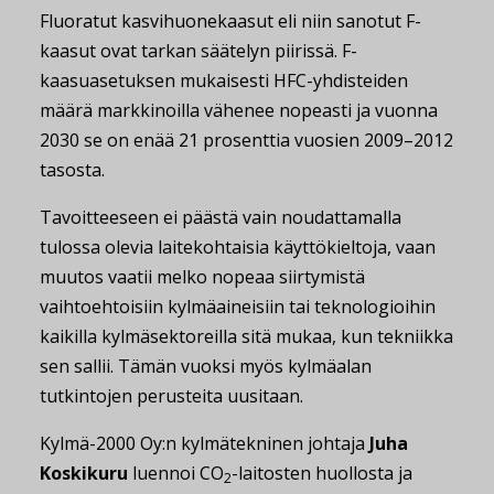
Fluoratut kasvihuonekaasut eli niin sanotut F-
kaasut ovat tarkan säätelyn piirissä. F-
kaasuasetuksen mukaisesti HFC-yhdisteiden
määrä markkinoilla vähenee nopeasti ja vuonna
2030 se on enää 21 prosenttia vuosien 2009–2012
tasosta.
Tavoitteeseen ei päästä vain noudattamalla
tulossa olevia laitekohtaisia käyttökieltoja, vaan
muutos vaatii melko nopeaa siirtymistä
vaihtoehtoisiin kylmäaineisiin tai teknologioihin
kaikilla kylmäsektoreilla sitä mukaa, kun tekniikka
sen sallii. Tämän vuoksi myös kylmäalan
tutkintojen perusteita uusitaan.
Kylmä-2000 Oy:n kylmätekninen johtaja
Juha
Koskikuru
luennoi CO
-laitosten huollosta ja
2