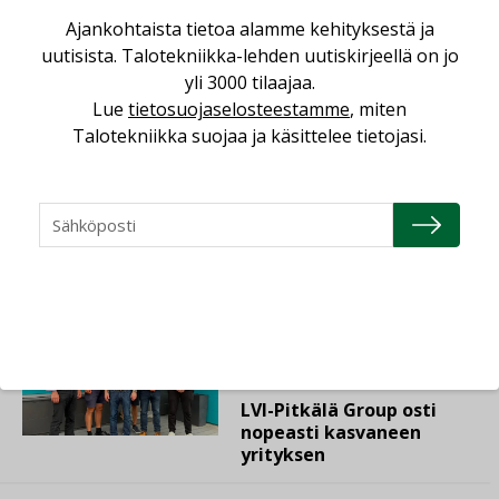
Ajankohtaista tietoa alamme kehityksestä ja
uutisista. Talotekniikka-lehden uutiskirjeellä on jo
KYLMÄTEKNIIKKA
LÄMPÖPUMPPU
yli 3000 tilaajaa.
Lue
tietosuojaselosteestamme
, miten
LÄMPÖPUMPPUASENNUS
TYÖTURVALLISUUS
Talotekniikka suojaa ja käsittelee tietojasi.
Lue lisää
Katso kaikki
AJANKOHTAISTA
07.08.2026
LVI-Pitkälä Group osti
nopeasti kasvaneen
yrityksen