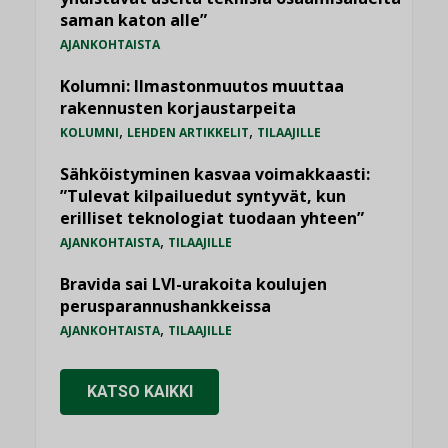
saman katon alle”
AJANKOHTAISTA
Kolumni: Ilmastonmuutos muuttaa
rakennusten korjaustarpeita
,
,
KOLUMNI
LEHDEN ARTIKKELIT
TILAAJILLE
Sähköistyminen kasvaa voimakkaasti:
”Tulevat kilpailuedut syntyvät, kun
erilliset teknologiat tuodaan yhteen”
,
AJANKOHTAISTA
TILAAJILLE
Bravida sai LVI-urakoita koulujen
perusparannushankkeissa
,
AJANKOHTAISTA
TILAAJILLE
KATSO KAIKKI