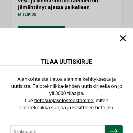
Vesi- ja viemärimitoittaminen on
jämähtänyt ajassa paikalleen
MIELIPIDE
KATSO KAIKKI
TILAA UUTISKIRJE
NIMITYKSET
Ajankohtaista tietoa alamme kehityksestä ja
uutisista. Talotekniikka-lehden uutiskirjeellä on jo
Consti
yli 3000 tilaajaa.
NIMITYKSET
Lue
tietosuojaselosteestamme
, miten
Refair
Talotekniikka suojaa ja käsittelee tietojasi.
NIMITYKSET
Granlund Oy
NIMITYKSET