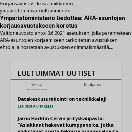
Korjausavustus
,
krista mikkonen
,
ympäristöministeriö
Kommentoi
Ympäristöministeriö tiedottaa: ARA-asuntojen
korjausavustukseen korotus
Valtioneuvosto antoi 3.6.2021 asetuksen, jolla parannetaan
ARA-asuntojen korjaamiseen tarkoitetun avustuksen
ehtoja ja nostetaan avustuksen enimmäismäärää.…
LUETUIMMAT UUTISET
Viikko
Kuukausi
Datakeskusurakointi on tekniikkalaji
LEHDEN ARTIKKELIT
Jarno Hacklin Cervin yrityskaupasta:
”Asiakkaat hakevat kumppaneita, jotka
yhdistävät useita teknisiä osaamisalueita