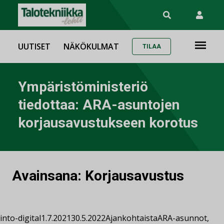
UUTISET
NÄKÖKULMAT
TILAA
Ympäristöministeriö
tiedottaa: ARA-asuntojen
korjausavustukseen korotus
Avainsana:
Korjausavustus
into-digital
1.7.2021
30.5.2022
Ajankohtaista
ARA-asunnot
,