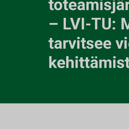
toteamisjä
– LVI-TU: M
tarvitsee vi
kehittämis