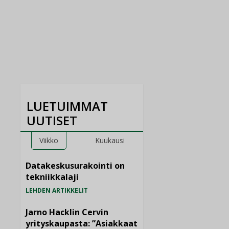
LUETUIMMAT
UUTISET
Viikko
Kuukausi
Datakeskusurakointi on
tekniikkalaji
LEHDEN ARTIKKELIT
Jarno Hacklin Cervin
yrityskaupasta: ”Asiakkaat