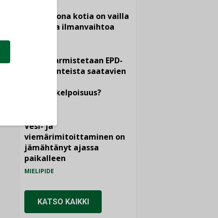
Yli miljoona kotia on vailla
toimivaa ilmanvaihtoa
KOLUMNI
Miten varmistetaan EPD-
dokumenteista saatavien
tietojen
vertailukelpoisuus?
KOLUMNI
Vesi- ja
viemärimitoittaminen on
jämähtänyt ajassa
paikalleen
MIELIPIDE
KATSO KAIKKI