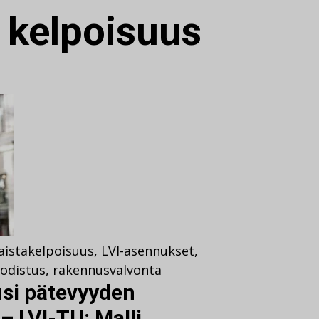
:
kelpoisuus
aista
kelpoisuus
,
LVI-asennukset
,
odistus
,
rakennusvalvonta
usi pätevyyden
– LVI-TU: Malli