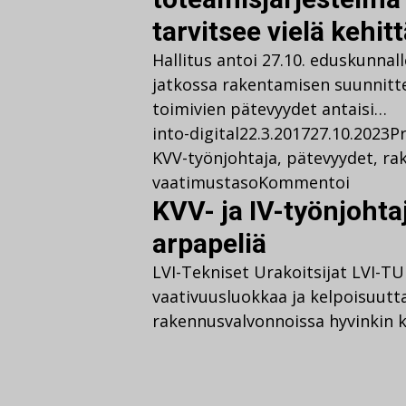
tarvitsee vielä kehit
Hallitus antoi 27.10. eduskunnal
jatkossa rakentamisen suunnitte
toimivien pätevyydet antaisi…
into-digital
22.3.2017
27.10.2023
Pr
KVV-työnjohtaja
,
pätevyydet
,
ra
vaatimustaso
Kommentoi
KVV- ja IV-työnjohta
arpapeliä
LVI-Tekniset Urakoitsijat LVI-T
vaativuusluokkaa ja kelpoisuutta
rakennusvalvonnoissa hyvinkin ki