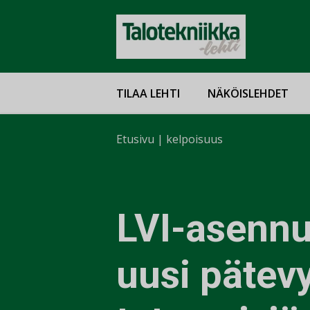
TILAA LEHTI
NÄKÖISLEHDET
Etusivu
|
kelpoisuus
LVI-asennu
uusi pätev