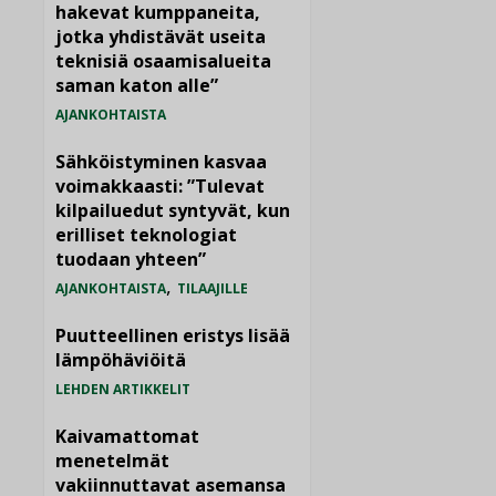
hakevat kumppaneita,
jotka yhdistävät useita
teknisiä osaamisalueita
saman katon alle”
AJANKOHTAISTA
Sähköistyminen kasvaa
voimakkaasti: ”Tulevat
kilpailuedut syntyvät, kun
erilliset teknologiat
tuodaan yhteen”
,
AJANKOHTAISTA
TILAAJILLE
Puutteellinen eristys lisää
lämpöhäviöitä
LEHDEN ARTIKKELIT
Kaivamattomat
menetelmät
vakiinnuttavat asemansa