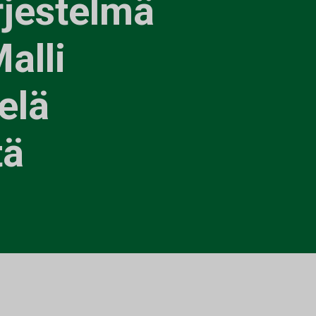
rjestelmä
alli
elä
tä