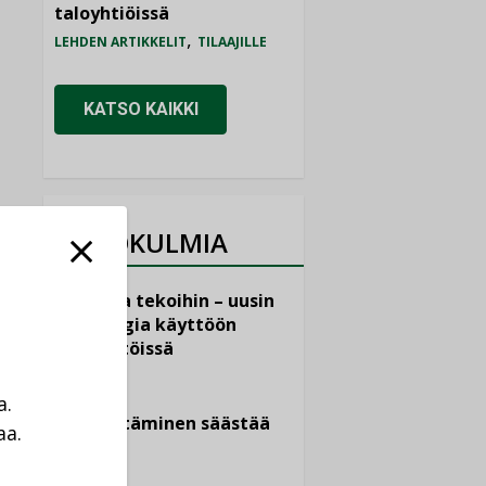
taloyhtiöissä
,
LEHDEN ARTIKKELIT
TILAAJILLE
KATSO KAIKKI
NÄKÖKULMIA
Puheista tekoihin – uusin
teknologia käyttöön
kiinteistöissä
KOLUMNI
a.
Sähköistäminen säästää
aa.
euroja
a
KOLUMNI