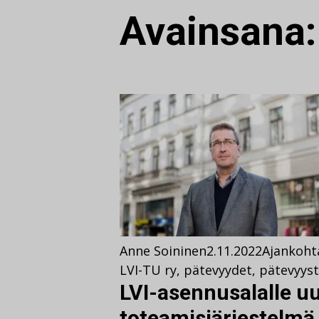
Avainsana
Anne Soininen
2.11.2022
Ajankoht
LVI-TU ry
,
pätevyydet
,
pätevyyst
LVI-asennusalalle u
toteamisjärjestelmä 