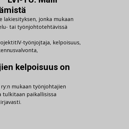
tämistä
le lakiesityksen, jonka mukaan
lu- tai työnjohtotehtävissä
ojektit
IV-työnjojtaja
,
kelpoisuus
,
kennusvalvonta
,
jien kelpoisuus on
U ry:n mukaan työnjohtajien
 tulkitaan paikallisissa
rjavasti.