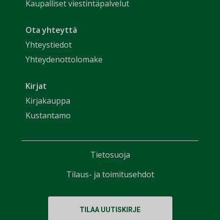
Kaupalliset viestintäpalvelut
Ota yhteyttä
Yhteystiedot
Yhteydenottolomake
Kirjat
Kirjakauppa
Kustantamo
Tietosuoja
Tilaus- ja toimitusehdot
TILAA UUTISKIRJE