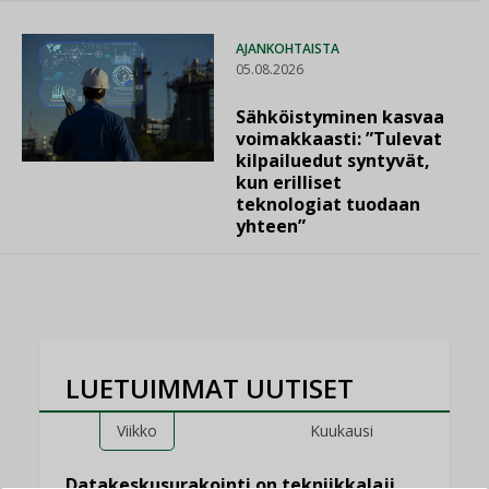
AJANKOHTAISTA
05.08.2026
Sähköistyminen kasvaa
voimakkaasti: ”Tulevat
kilpailuedut syntyvät,
kun erilliset
teknologiat tuodaan
yhteen”
LUETUIMMAT UUTISET
Viikko
Kuukausi
Datakeskusurakointi on tekniikkalaji