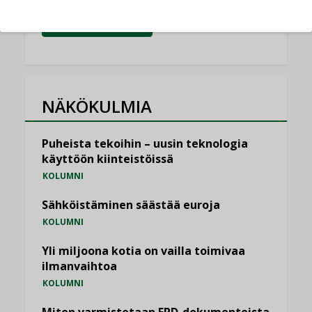
KATSO KAIKKI
NÄKÖKULMIA
Puheista tekoihin – uusin teknologia
käyttöön kiinteistöissä
KOLUMNI
Sähköistäminen säästää euroja
KOLUMNI
Yli miljoona kotia on vailla toimivaa
ilmanvaihtoa
KOLUMNI