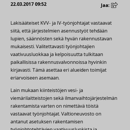
22.03.2017 09:52
Jaa:
Lakisääteiset KVV- ja IV-työnjohtajat vastaavat
siitä, että järjestelmien asennustyöt tehdään
lupien, säännösten sekä hyvän rakennustavan
mukaisesti. Valitettavasti työnjohtajien
vaativuusluokkaa ja kelpoisuutta tulkitaan
paikallisissa rakennusvalvonnoissa hyvinkin
kirjavasti. Tämä asettaa eri alueiden toimijat
eriarvoiseen asemaan.
Lain mukaan kiinteistöjen vesi- ja
viemärilaitteistojen sekä ilmanvaihtojärjestelmän
rakentamista varten on nimettävä töistä
vastaavat työnjohtajat. Valtioneuvosto on
antanut asetuksen rakentamisen
työnjohtotehtävien vaativuusluokista ja