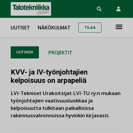
UUTISET
NÄKÖKULMAT
TILAA
PROJEKTIT
UUTINEN
KVV- ja IV-työnjohtajien
kelpoisuus on arpapeliä
LVI-Tekniset Urakoitsijat LVI-TU ry:n mukaan
työnjohtajien vaativuusluokkaa ja
kelpoisuutta tulkitaan paikallisissa
rakennusvalvonnoissa hyvinkin kirjavasti.