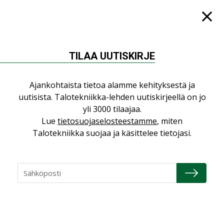
LEHDEN ARTIKKELIT
Jarno Hacklin Cervin yrityskaupasta:
”Asiakkaat hakevat kumppaneita, jotka
yhdistävät useita teknisiä osaamisalueita
TILAA UUTISKIRJE
saman katon alle”
AJANKOHTAISTA
Ajankohtaista tietoa alamme kehityksestä ja
Sähköistyminen kasvaa voimakkaasti:
uutisista. Talotekniikka-lehden uutiskirjeellä on jo
”Tulevat kilpailuedut syntyvät, kun
yli 3000 tilaajaa.
erilliset teknologiat tuodaan yhteen”
Lue
tietosuojaselosteestamme
, miten
,
AJANKOHTAISTA
TILAAJILLE
Talotekniikka suojaa ja käsittelee tietojasi.
Puutteellinen eristys lisää lämpöhäviöitä
LEHDEN ARTIKKELIT
Kaivamattomat menetelmät
vakiinnuttavat asemansa taloyhtiöissä
,
LEHDEN ARTIKKELIT
TILAAJILLE