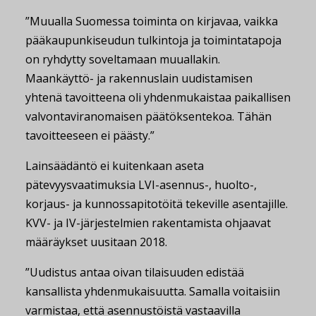
”Muualla Suomessa toiminta on kirjavaa, vaikka
pääkaupunkiseudun tulkintoja ja toimintatapoja
on ryhdytty soveltamaan muuallakin.
Maankäyttö- ja rakennuslain uudistamisen
yhtenä tavoitteena oli yhdenmukaistaa paikallisen
valvontaviranomaisen päätöksentekoa. Tähän
tavoitteeseen ei päästy.”
Lainsäädäntö ei kuitenkaan aseta
pätevyysvaatimuksia LVI-asennus-, huolto-,
korjaus- ja kunnossapitotöitä tekeville asentajille.
KVV- ja IV-järjestelmien rakentamista ohjaavat
määräykset uusitaan 2018.
”Uudistus antaa oivan tilaisuuden edistää
kansallista yhdenmukaisuutta. Samalla voitaisiin
varmistaa, että asennustöistä vastaavilla