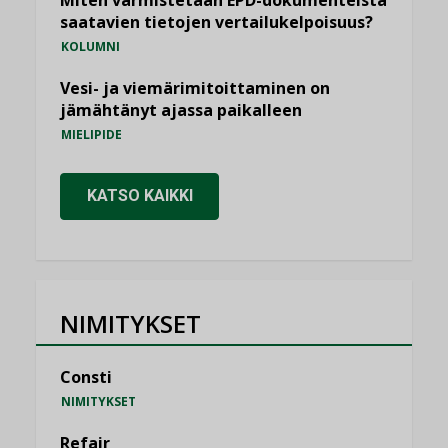
Miten varmistetaan EPD-dokumenteista
saatavien tietojen vertailukelpoisuus?
KOLUMNI
Vesi- ja viemärimitoittaminen on
jämähtänyt ajassa paikalleen
MIELIPIDE
KATSO KAIKKI
NIMITYKSET
Consti
NIMITYKSET
Refair