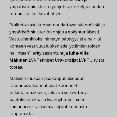
ympäristöministeriö työnjohtajien kelpoisuuden
toteamista koskevat ohjeet.
”Valitettavasti kunnat noudattavat säännöksiä ja
ympäristöministeriön ohjetta epäyhtenäisesti.
Vastuuhenkilöksi nimetyn pätevyys ei aina riitä
kohteen vaativuusluokan edellyttämien töiden
hallintaan”, erityisasiantuntija
Juha-Ville
Mäkinen
LVI-Tekniset Urakoitsijat LVI-TU ry:stä
toteaa.
Mäkisen mukaan pääkaupunkiseudun
rakennusvalvonnat ovat koonneet
tulkintalomakkeen, joka on selkeyttänyt
päätöksentekoa ja lisännyt toimijoiden
samanarvoista asemaa sijaintikunnasta
riippumatta.