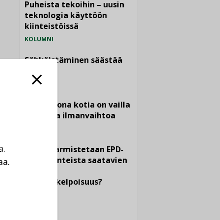
Puheista tekoihin – uusin
teknologia käyttöön
kiinteistöissä
KOLUMNI
Sähköistäminen säästää
euroja
KOLUMNI
Yli miljoona kotia on vailla
toimivaa ilmanvaihtoa
KOLUMNI
a.
Miten varmistetaan EPD-
dokumenteista saatavien
aa.
tietojen
a
vertailukelpoisuus?
KOLUMNI
Vesi- ja