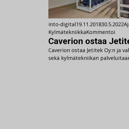
into-digital
19.11.2018
30.5.2022
A
Kylmätekniikka
Kommentoi
Caverion ostaa Jetit
Caverion ostaa Jetitek Oy:n ja 
sekä kylmätekniikan palveluitaa