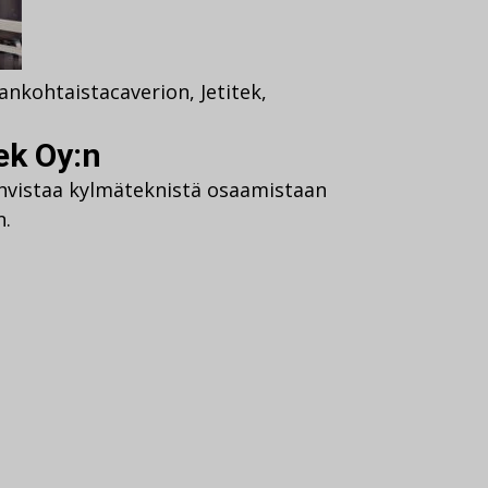
jankohtaista
caverion
,
Jetitek
,
ek Oy:n
vahvistaa kylmäteknistä osaamistaan
n.