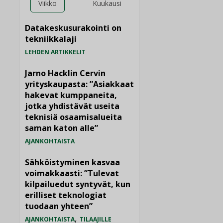
Viikko
Kuukausi
Datakeskusurakointi on
tekniikkalaji
LEHDEN ARTIKKELIT
Jarno Hacklin Cervin
yrityskaupasta: ”Asiakkaat
hakevat kumppaneita,
jotka yhdistävät useita
teknisiä osaamisalueita
saman katon alle”
AJANKOHTAISTA
Sähköistyminen kasvaa
voimakkaasti: ”Tulevat
kilpailuedut syntyvät, kun
erilliset teknologiat
tuodaan yhteen”
,
AJANKOHTAISTA
TILAAJILLE