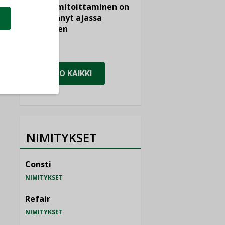
viemärimitoittaminen on
jämähtänyt ajassa
paikalleen
MIELIPIDE
KATSO KAIKKI
NIMITYKSET
Consti
NIMITYKSET
Refair
NIMITYKSET