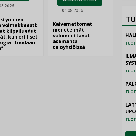
08.2026
04.08.2026
TU
istyminen
Kaivamattomat
 voimakkaasti:
menetelmät
at kilpailuedut
HAL
vakiinnuttavat
ät, kun erilliset
asemansa
ogiat tuodaan
TUOT
taloyhtiöissä
n”
ILM
SYS
TUOT
PAL
TUOT
LAT
UP
TUOT