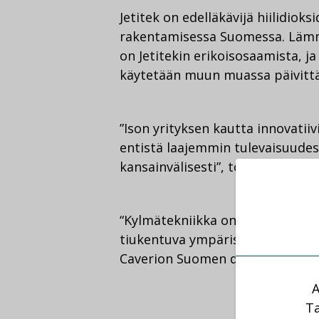
Jetitek on edelläkävijä hiilidio
rakentamisessa Suomessa. Lämm
on Jetitekin erikoisosaamista, 
käytetään muun muassa päivittä
”Ison yrityksen kautta innovati
entistä laajemmin tulevaisuudess
kansainvälisesti”, toimitusjohta
“Kylmätekniikka on erikoisosaa
tiukentuva ympäristölainsäädän
Caverion Suomen divisioonajoht
A
Ta