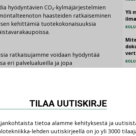
ksidia hyödyntävien CO₂-kylmäjärjestelmien
Yli 
öntalteenoton haasteiden ratkaiseminen
ilm
ja sen kehittämiä tuotekokonaisuuksia
KOLU
istavarakaupoissa.
Mite
doku
vert
ivisia ratkaisujamme voidaan hyödyntää
KOLU
a eri palvelualueilla ja jopa
ja
Väinö Jaako
Jetitek Oy:stä sanoo.
Vesi
jämä
MIELI
misalue, johon vaikuttavat muun muassa
TILAA UUTISKIRJE
tö sekä energiatehokkuusvaatimukset”,
aja
Ville Tamminen
toteaa.
jankohtaista tietoa alamme kehityksestä ja uutisist
lotekniikka-lehden uutiskirjeellä on jo yli 3000 tilaaj
CAVERION
JETITEK