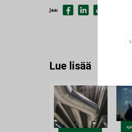
Jaa:
JAA
JAA
KOPIOI
FACEBOOKISSA
LINKEDINISSÄ
LINKKI
Lue lisää
AJ