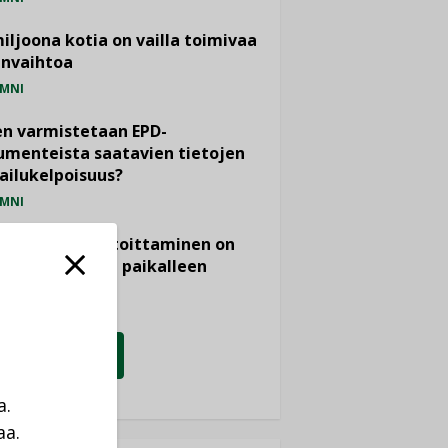
miljoona kotia on vailla toimivaa
anvaihtoa
MNI
n varmistetaan EPD-
menteista saatavien tietojen
ailukelpoisuus?
MNI
- ja viemärimitoittaminen on
htänyt ajassa paikalleen
PIDE
KATSO KAIKKI
a.
aa.