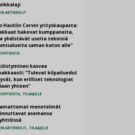
iikkalaji
EN ARTIKKELIT
o Hacklin Cervin yrityskaupasta:
iakkaat hakevat kumppaneita,
a yhdistävät useita teknisiä
misalueita saman katon alle”
KOHTAISTA
köistyminen kasvaa
akkaasti: ”Tulevat kilpailuedut
yvät, kun erilliset teknologiat
daan yhteen”
,
KOHTAISTA
TILAAJILLE
vamattomat menetelmät
iinnuttavat asemansa
yhtiöissä
,
EN ARTIKKELIT
TILAAJILLE