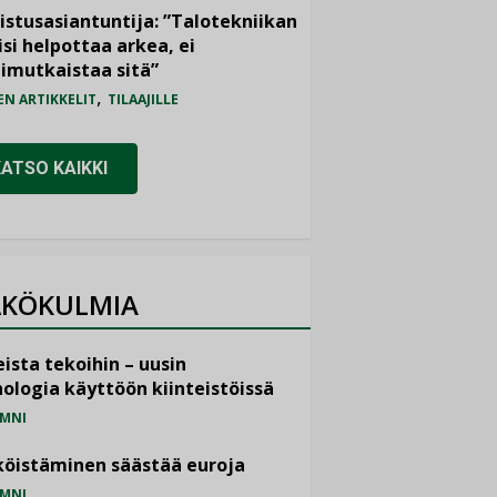
istusasiantuntija: ”Talotekniikan
isi helpottaa arkea, ei
imutkaistaa sitä”
,
EN ARTIKKELIT
TILAAJILLE
KATSO KAIKKI
KÖKULMIA
ista tekoihin – uusin
ologia käyttöön kiinteistöissä
MNI
öistäminen säästää euroja
MNI