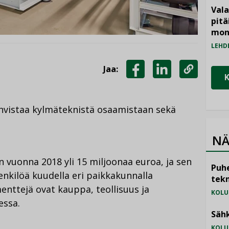
Vala
pitä
mon
LEHD
Jaa:
JAA
JAA
KOPIOI
FACEBOOKISSA
LINKEDINISSÄ
LINKKI
vahvistaa kylmäteknistä osaamistaan sekä
NÄ
an vuonna 2018 yli 15 miljoonaa euroa, ja sen
Puhe
enkilöä kuudella eri paikkakunnalla
tekn
enttejä ovat kauppa, teollisuus ja
KOLU
essa.
Sähk
KOLU