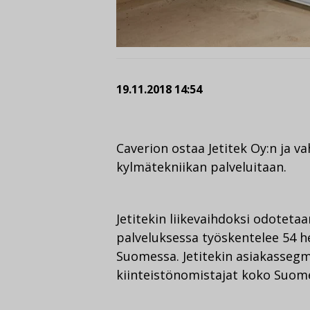
19.11.2018 14:54
Caverion ostaa Jetitek Oy:n ja 
kylmätekniikan palveluitaan.
Jetitekin liikevaihdoksi odoteta
palveluksessa työskentelee 54 h
Suomessa. Jetitekin asiakassegm
kiinteistönomistajat koko Suom