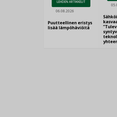
LEHDEN ARTIKKELIT
05.
06.08.2026
Sähkö
kasvaa
Puutteellinen eristys
”Tulev
lisää lämpöhäviöitä
syntyv
teknol
yhtee