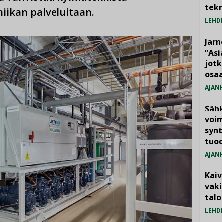
tekn
iikan palveluitaan.
LEHD
Jarn
”As
jotk
osaa
AJAN
Säh
voim
synt
tuo
AJAN
Kai
vak
talo
LEHD