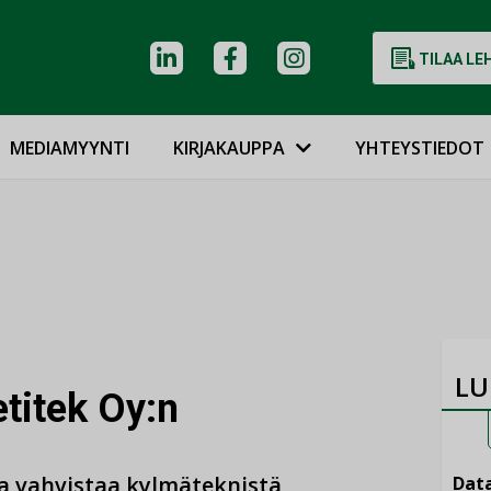
TILAA LE
MEDIAMYYNTI
KIRJAKAUPPA
YHTEYSTIEDOT
LU
titek Oy:n
ja vahvistaa kylmäteknistä
Data