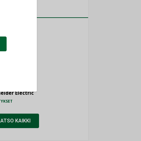
a
MITYKSET
ti
TYKSET
ir
TYKSET
nlund Oy
TYKSET
eider Electric
TYKSET
KATSO KAIKKI