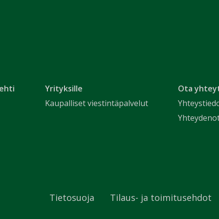
ehti
Yrityksille
Ota yhtey
Kaupalliset viestintäpalvelut
Yhteystied
Yhteydeno
Tietosuoja
Tilaus- ja toimitusehdot