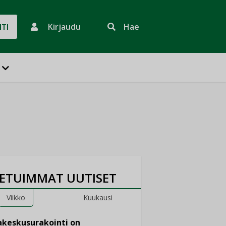
Kirjaudu
Hae
HTI
ETUIMMAT UUTISET
Viikko
Kuukausi
keskusurakointi on