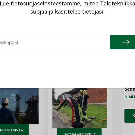
Lue
tietosuojaselosteestamme
, miten Talotekniikk
NI
suojaa ja käsittelee tietojasi.
KYLMÄTEKNIIKKA
Cons
NIMI
Refa
NIMI
Katso kaikki
Gra
NIMI
Schn
NIMI
ANKOHTAISTA
LEHDEN ARTIKKELIT