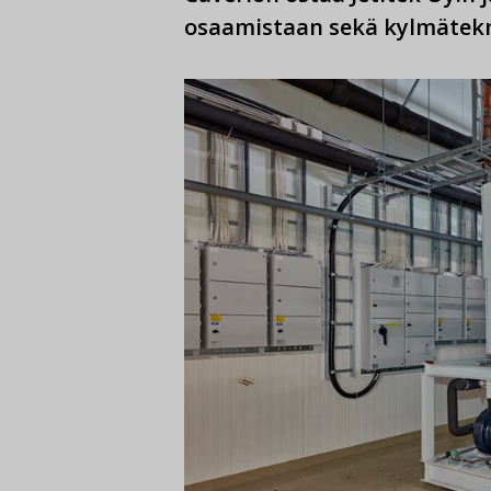
osaamistaan sekä kylmätekn