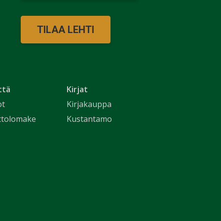
TILAA LEHTI
ttä
Kirjat
ot
Kirjakauppa
ttolomake
Kustantamo