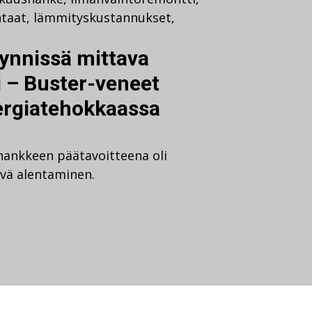
htaat
,
lämmityskustannukset
,
äynnissä mittava
 – Buster-veneet
ergiatehokkaassa
ankkeen päätavoitteena oli
vä alentaminen.