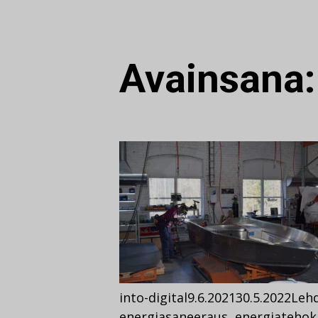
Avainsana
into-digital
9.6.2021
30.5.2022
Lehd
energiasaneeraus
,
energiateho