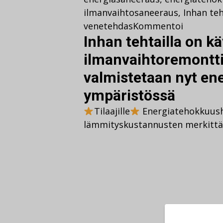
ilmanvaihtosaneeraus
,
Inhan te
venetehdas
Kommentoi
Inhan tehtailla on k
ilmanvaihtoremontti
valmistetaan nyt en
ympäristössä
Tilaajille
Energiatehokkuush
lämmityskustannusten merkittä