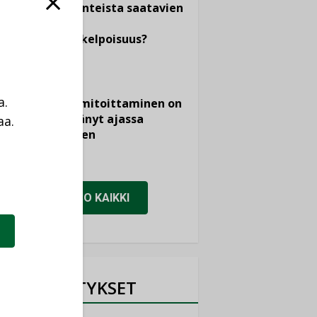
dokumenteista saatavien
tietojen
vertailukelpoisuus?
KOLUMNI
Vesi- ja
a.
viemärimitoittaminen on
jämähtänyt ajassa
aa.
paikalleen
a
MIELIPIDE
KATSO KAIKKI
NIMITYKSET