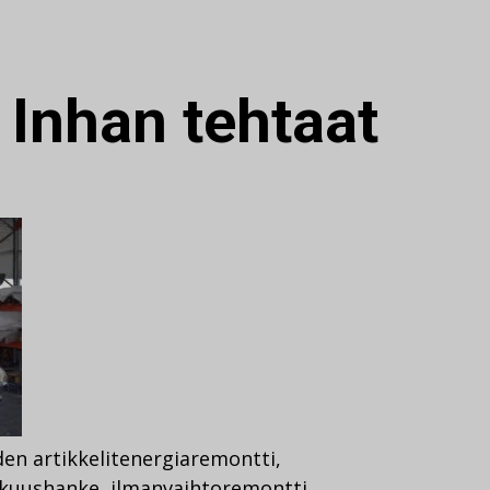
:
Inhan tehtaat
en artikkelit
energiaremontti
,
kkuushanke
,
ilmanvaihtoremontti
,