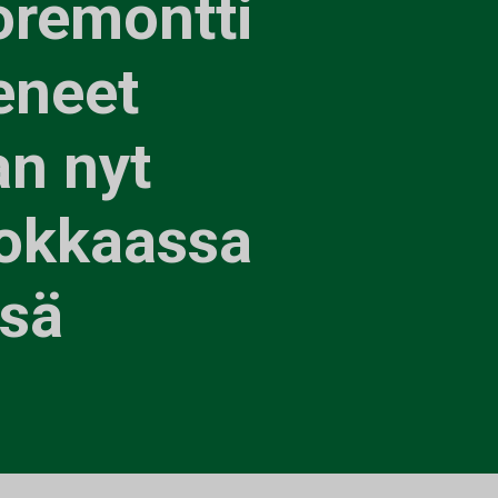
oremontti
eneet
an nyt
hokkaassa
ssä