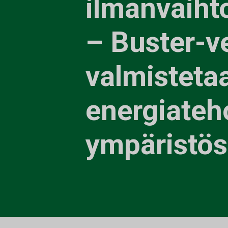
ilmanvaiht
– Buster-v
valmisteta
energiate
ympäristö