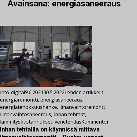
Avainsana:
energiasaneeraus
into-digital
9.6.2021
30.5.2022
Lehden artikkelit
energiaremontti
,
energiasaneeraus
,
energiatehokkuushanke
,
ilmanvaihtoremontti
,
ilmanvaihtosaneeraus
,
Inhan tehtaat
,
lämmityskustannukset
,
venetehdas
Kommentoi
Inhan tehtailla on käynnissä mittava