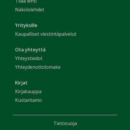
Tilaa lehti
Näköislehdet
Yrityksille
Kaupalliset viestintäpalvelut
Ota yhteyttä
Yhteystiedot
Yhteydenottolomake
Kirjat
Kirjakauppa
Kustantamo
Tietosuoja