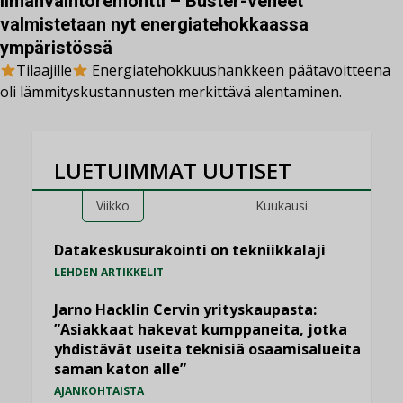
ilmanvaihtoremontti – Buster-veneet
valmistetaan nyt energiatehokkaassa
ympäristössä
Tilaajille
Energiatehokkuushankkeen päätavoitteena
oli lämmityskustannusten merkittävä alentaminen.
LUETUIMMAT UUTISET
Viikko
Kuukausi
Datakeskusurakointi on tekniikkalaji
LEHDEN ARTIKKELIT
Jarno Hacklin Cervin yrityskaupasta:
”Asiakkaat hakevat kumppaneita, jotka
yhdistävät useita teknisiä osaamisalueita
saman katon alle”
AJANKOHTAISTA