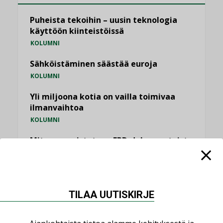
Puheista tekoihin – uusin teknologia
käyttöön kiinteistöissä
KOLUMNI
Sähköistäminen säästää euroja
KOLUMNI
Yli miljoona kotia on vailla toimivaa
ilmanvaihtoa
KOLUMNI
Miten varmistetaan EPD-dokumenteista
saatavien tietojen vertailukelpoisuus?
KOLUMNI
Vesi- ja viemärimitoittaminen on
TILAA UUTISKIRJE
jämähtänyt ajassa paikalleen
MIELIPIDE