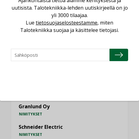
Ajankohtaista tietoa alamme kehityksestä ja
uutisista. Talotekniikka-lehden uutiskirjeellä on jo
KATSO KAIKKI
yli 3000 tilaajaa.
Lue
tietosuojaselosteestamme
, miten
Talotekniikka suojaa ja käsittelee tietojasi.
NIMITYKSET
Consti
NIMITYKSET
Refair
NIMITYKSET
Granlund Oy
NIMITYKSET
Schneider Electric
NIMITYKSET