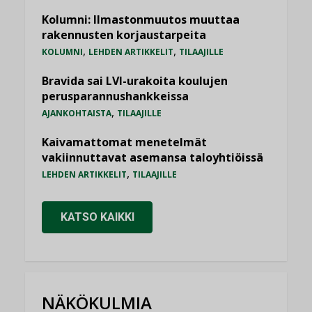
Kolumni: Ilmastonmuutos muuttaa
rakennusten korjaustarpeita
,
,
KOLUMNI
LEHDEN ARTIKKELIT
TILAAJILLE
Bravida sai LVI-urakoita koulujen
perusparannushankkeissa
,
AJANKOHTAISTA
TILAAJILLE
Kaivamattomat menetelmät
vakiinnuttavat asemansa taloyhtiöissä
,
LEHDEN ARTIKKELIT
TILAAJILLE
KATSO KAIKKI
NÄKÖKULMIA