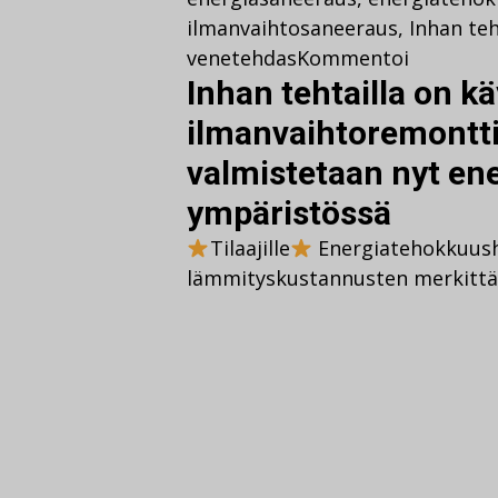
ilmanvaihtosaneeraus
,
Inhan te
venetehdas
Kommentoi
Inhan tehtailla on k
ilmanvaihtoremontti
valmistetaan nyt en
ympäristössä
Tilaajille
Energiatehokkuush
lämmityskustannusten merkittä