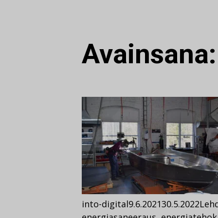
Avainsana
into-digital
9.6.2021
30.5.2022
Lehd
energiasaneeraus
,
energiateho