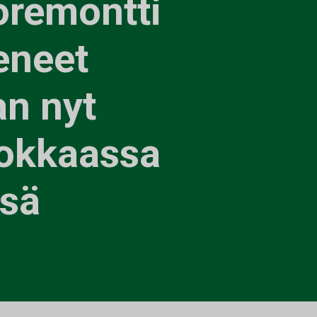
oremontti
eneet
an nyt
hokkaassa
ssä