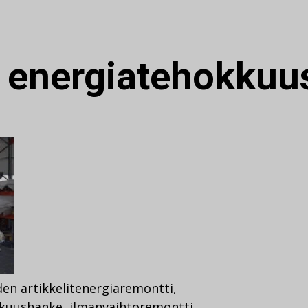
:
energiatehokkuu
en artikkelit
energiaremontti
,
kkuushanke
,
ilmanvaihtoremontti
,