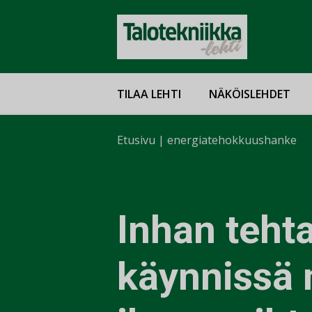
TILAA LEHTI
NÄKÖISLEHDET
Etusivu
|
energiatehokkuushanke
Inhan tehta
käynnissä 