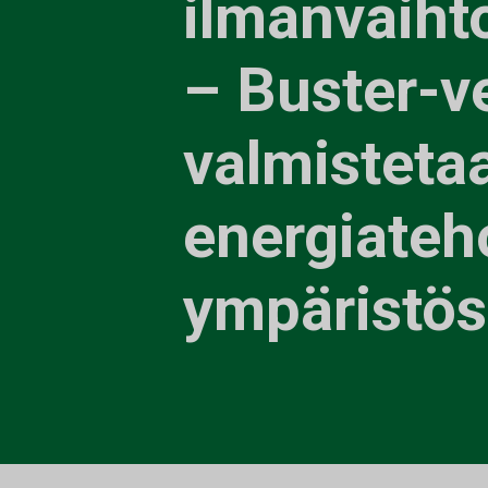
ilmanvaiht
– Buster-v
valmisteta
energiate
ympäristö