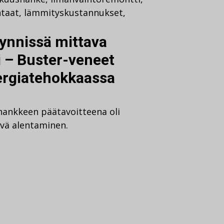
htaat
,
lämmityskustannukset
,
äynnissä mittava
 – Buster-veneet
ergiatehokkaassa
ankkeen päätavoitteena oli
vä alentaminen.