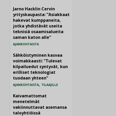
Jarno Hacklin Cervin
yrityskaupasta: ”Asiakkaat
hakevat kumppaneita,
jotka yhdistävät useita
teknisiä osaamisalueita
saman katon alle”
AJANKOHTAISTA
Sähköistyminen kasvaa
voimakkaasti: ”Tulevat
kilpailuedut syntyvät, kun
erilliset teknologiat
tuodaan yhteen”
,
AJANKOHTAISTA
TILAAJILLE
Kaivamattomat
menetelmät
vakiinnuttavat asemansa
taloyhtiöissä