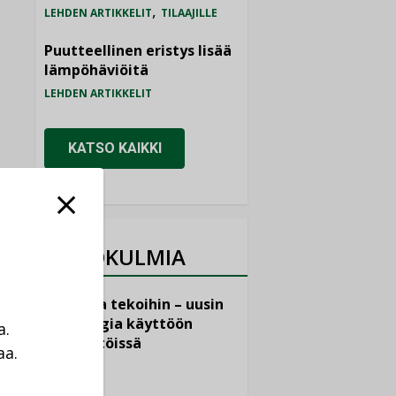
,
LEHDEN ARTIKKELIT
TILAAJILLE
Puutteellinen eristys lisää
lämpöhäviöitä
LEHDEN ARTIKKELIT
KATSO KAIKKI
NÄKÖKULMIA
Puheista tekoihin – uusin
teknologia käyttöön
a.
kiinteistöissä
aa.
KOLUMNI
a