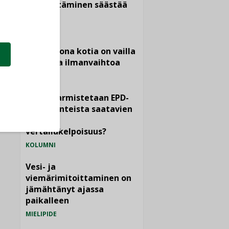
Sähköistäminen säästää
euroja
KOLUMNI
Yli miljoona kotia on vailla
toimivaa ilmanvaihtoa
KOLUMNI
Miten varmistetaan EPD-
dokumenteista saatavien
tietojen
vertailukelpoisuus?
KOLUMNI
Vesi- ja
viemärimitoittaminen on
jämähtänyt ajassa
paikalleen
MIELIPIDE