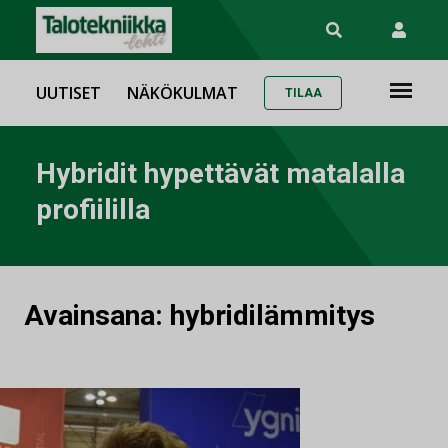
UUTISET
NÄKÖKULMAT
TILAA
Hybridit hypettävät matalalla
profiililla
Avainsana:
hybridilämmitys