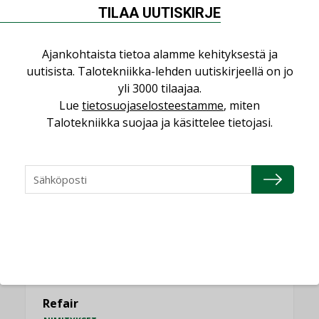
saatavien tietojen vertailukelpoisuus?
TILAA UUTISKIRJE
KOLUMNI
Vesi- ja viemärimitoittaminen on
Ajankohtaista tietoa alamme kehityksestä ja
jämähtänyt ajassa paikalleen
uutisista. Talotekniikka-lehden uutiskirjeellä on jo
MIELIPIDE
yli 3000 tilaajaa.
Lue
tietosuojaselosteestamme
, miten
Talotekniikka suojaa ja käsittelee tietojasi.
KATSO KAIKKI
NIMITYKSET
Consti
NIMITYKSET
Refair