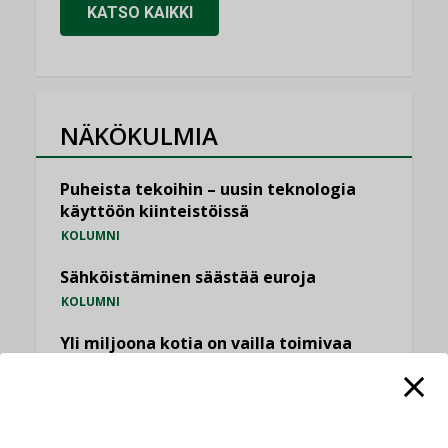
KATSO KAIKKI
NÄKÖKULMIA
Puheista tekoihin – uusin teknologia
käyttöön kiinteistöissä
KOLUMNI
Sähköistäminen säästää euroja
KOLUMNI
Yli miljoona kotia on vailla toimivaa
ilmanvaihtoa
KOLUMNI
Miten varmistetaan EPD-dokumenteista