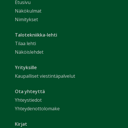
Etusivu
Näkökulmat
Nimitykset
Talotekniikka-lehti
Tilaa lehti
Näköislehdet
Yrityksille
Kaupalliset viestintäpalvelut
Ota yhteyttä
Yhteystiedot
Yhteydenottolomake
Kirjat