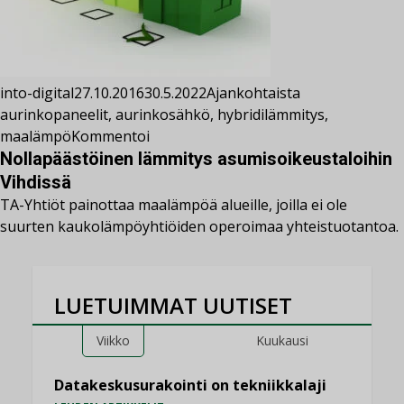
into-digital
27.10.2016
30.5.2022
Ajankohtaista
aurinkopaneelit
,
aurinkosähkö
,
hybridilämmitys
,
maalämpö
Kommentoi
Nollapäästöinen lämmitys asumisoikeustaloihin
Vihdissä
TA-Yhtiöt painottaa maalämpöä alueille, joilla ei ole
suurten kaukolämpöyhtiöiden operoimaa yhteistuotantoa.
LUETUIMMAT UUTISET
Viikko
Kuukausi
Datakeskusurakointi on tekniikkalaji