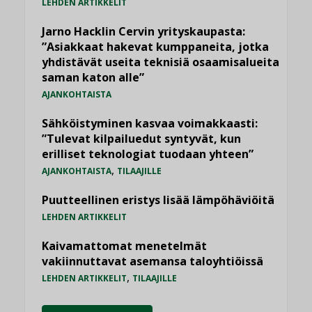
LEHDEN ARTIKKELIT
Jarno Hacklin Cervin yrityskaupasta:
”Asiakkaat hakevat kumppaneita, jotka
yhdistävät useita teknisiä osaamisalueita
saman katon alle”
AJANKOHTAISTA
Sähköistyminen kasvaa voimakkaasti:
”Tulevat kilpailuedut syntyvät, kun
erilliset teknologiat tuodaan yhteen”
,
AJANKOHTAISTA
TILAAJILLE
Puutteellinen eristys lisää lämpöhäviöitä
LEHDEN ARTIKKELIT
Kaivamattomat menetelmät
vakiinnuttavat asemansa taloyhtiöissä
,
LEHDEN ARTIKKELIT
TILAAJILLE