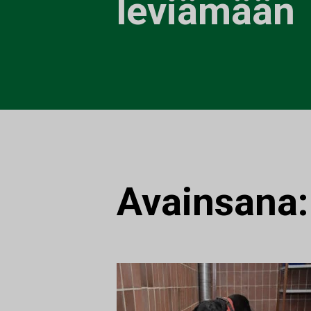
leviämään
Avainsana