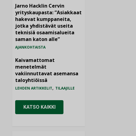
Jarno Hacklin Cervin
yrityskaupasta: ”Asiakkaat
hakevat kumppaneita,
jotka yhdistävät useita
teknisiä osaamisalueita
saman katon alle”
AJANKOHTAISTA
Kaivamattomat
menetelmät
vakiinnuttavat asemansa
taloyhtiöissä
,
LEHDEN ARTIKKELIT
TILAAJILLE
KATSO KAIKKI