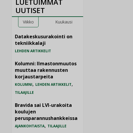
LUETUIMMAT
UUTISET
Viikko
Kuukausi
Datakeskusurakointi on
tekniikkalaji
LEHDEN ARTIKKELIT
Kolumni: Ilmastonmuutos
muuttaa rakennusten
korjaustarpeita
,
,
KOLUMNI
LEHDEN ARTIKKELIT
TILAAJILLE
Bravida sai LVI-urakoita
koulujen
perusparannushankkeissa
,
AJANKOHTAISTA
TILAAJILLE