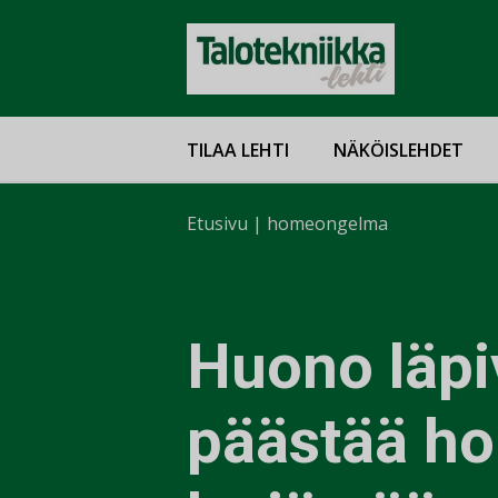
TILAA LEHTI
NÄKÖISLEHDET
Etusivu
|
homeongelma
Huono läpi
päästää h