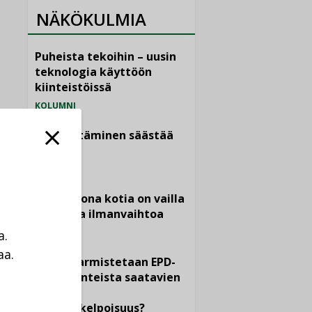
NÄKÖKULMIA
Puheista tekoihin – uusin
teknologia käyttöön
kiinteistöissä
KOLUMNI
Sähköistäminen säästää
euroja
KOLUMNI
Yli miljoona kotia on vailla
toimivaa ilmanvaihtoa
KOLUMNI
a.
aa.
Miten varmistetaan EPD-
a
dokumenteista saatavien
tietojen
vertailukelpoisuus?