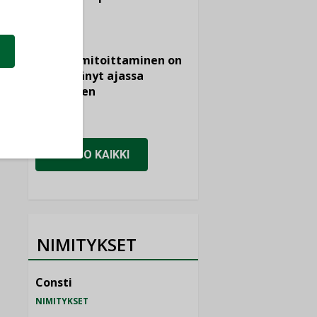
KOLUMNI
Vesi- ja
viemärimitoittaminen on
jämähtänyt ajassa
paikalleen
MIELIPIDE
KATSO KAIKKI
NIMITYKSET
Consti
NIMITYKSET