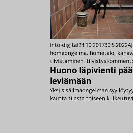
into-digital
24.10.2017
30.5.2022
A
homeongelma
,
hometalo
,
kanav
tiivistäminen
,
tiivistys
Kommento
Huono läpivienti pä
leviämään
Yksi sisäilmaongelman syy löytyy
kautta tilasta toiseen kulkeutuv