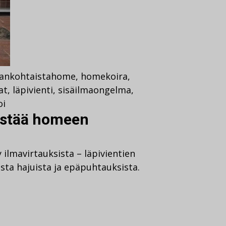
jankohtaista
home
,
homekoira
,
at
,
läpivienti
,
sisäilmaongelma
,
i
ästää homeen
 ilmavirtauksista – läpivientien
ista hajuista ja epäpuhtauksista.