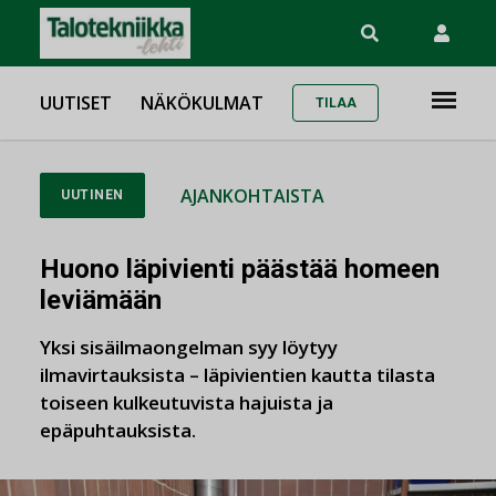
UUTISET
NÄKÖKULMAT
TILAA
AJANKOHTAISTA
UUTINEN
Huono läpivienti päästää homeen
leviämään
Yksi sisäilmaongelman syy löytyy
ilmavirtauksista – läpivientien kautta tilasta
toiseen kulkeutuvista hajuista ja
epäpuhtauksista.