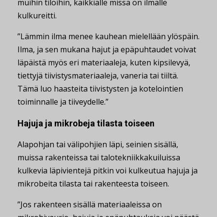
muihin tiloihin, kaikkialle missä on ilmalle
kulkureitti.
”Lämmin ilma menee kauhean mielellään ylöspäin.
Ilma, ja sen mukana hajut ja epäpuhtaudet voivat
läpäistä myös eri materiaaleja, kuten kipsilevyä,
tiettyjä tiivistysmateriaaleja, vaneria tai tiiltä.
Tämä luo haasteita tiivistysten ja kotelointien
toiminnalle ja tiiveydelle.”
Hajuja ja mikrobeja tilasta toiseen
Alapohjan tai välipohjien läpi, seinien sisällä,
muissa rakenteissa tai talotekniikkakuiluissa
kulkevia läpivientejä pitkin voi kulkeutua hajuja ja
mikrobeita tilasta tai rakenteesta toiseen.
”Jos rakenteen sisällä materiaaleissa on