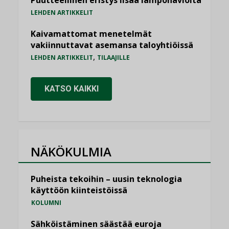
Puutteellinen eristys lisää lämpöhäviöitä
LEHDEN ARTIKKELIT
Kaivamattomat menetelmät
vakiinnuttavat asemansa taloyhtiöissä
,
LEHDEN ARTIKKELIT
TILAAJILLE
KATSO KAIKKI
NÄKÖKULMIA
Puheista tekoihin – uusin teknologia
käyttöön kiinteistöissä
KOLUMNI
Sähköistäminen säästää euroja