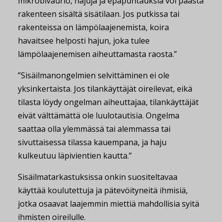
mikrobivaurio, hajuja ja epäpuhtauksia voi päästä
rakenteen sisältä sisätilaan. Jos putkissa tai
rakenteissa on lämpölaajenemista, koira
havaitsee helposti hajun, joka tulee
lämpölaajenemisen aiheuttamasta raosta.”
”Sisäilmanongelmien selvittäminen ei ole
yksinkertaista. Jos tilankäyttäjät oireilevat, eikä
tilasta löydy ongelman aiheuttajaa, tilankäyttäjät
eivät välttämättä ole luulotautisia. Ongelma
saattaa olla ylemmässä tai alemmassa tai
sivuttaisessa tilassa kauempana, ja haju
kulkeutuu läpivientien kautta.”
Sisäilmatarkastuksissa onkin suositeltavaa
käyttää koulutettuja ja pätevöityneitä ihmisiä,
jotka osaavat laajemmin miettiä mahdollisia syitä
ihmisten oireilulle.