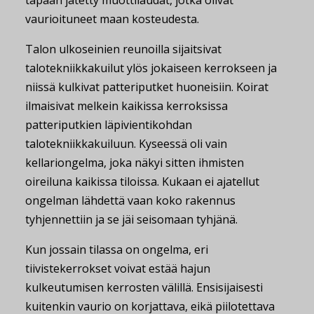
tapaan jätetty muottilaudat, jotka olivat
vaurioituneet maan kosteudesta.
Talon ulkoseinien reunoilla sijaitsivat
talotekniikkakuilut ylös jokaiseen kerrokseen ja
niissä kulkivat patteriputket huoneisiin. Koirat
ilmaisivat melkein kaikissa kerroksissa
patteriputkien läpivientikohdan
talotekniikkakuiluun. Kyseessä oli vain
kellariongelma, joka näkyi sitten ihmisten
oireiluna kaikissa tiloissa. Kukaan ei ajatellut
ongelman lähdettä vaan koko rakennus
tyhjennettiin ja se jäi seisomaan tyhjänä.
Kun jossain tilassa on ongelma, eri
tiivistekerrokset voivat estää hajun
kulkeutumisen kerrosten välillä. Ensisijaisesti
kuitenkin vaurio on korjattava, eikä piilotettava