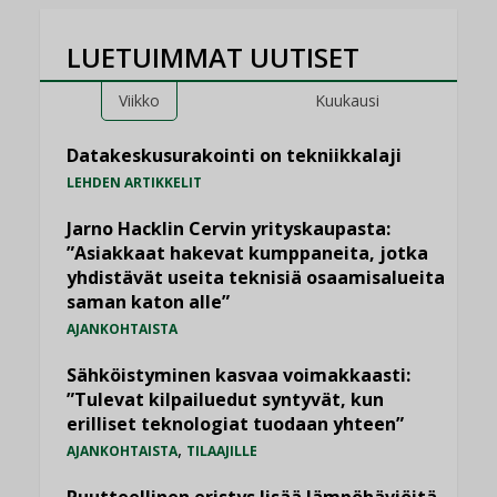
LUETUIMMAT UUTISET
Viikko
Kuukausi
Datakeskusurakointi on tekniikkalaji
LEHDEN ARTIKKELIT
Jarno Hacklin Cervin yrityskaupasta:
”Asiakkaat hakevat kumppaneita, jotka
yhdistävät useita teknisiä osaamisalueita
saman katon alle”
AJANKOHTAISTA
Sähköistyminen kasvaa voimakkaasti:
”Tulevat kilpailuedut syntyvät, kun
erilliset teknologiat tuodaan yhteen”
,
AJANKOHTAISTA
TILAAJILLE