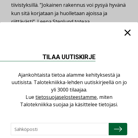
tiivistyksillä. ”Jokainen rakennus voi pysyä hyvänä
kun sitä korjataan ja huolletaan ajoissa ja
riittävästi”, Leena Stenlund toteaa.
Pääkuvassa: Timmi-homekoira löytää luotettavasti ja
nopeasti homevauriot rakenteissa ilman niiden
avaamista.
TILAA UUTISKIRJE
Teksti ja kuvat Marjukka Vainio
Ajankohtaista tietoa alamme kehityksestä ja
uutisista. Talotekniikka-lehden uutiskirjeellä on jo
Jaa:
yli 3000 tilaajaa.
Lue
tietosuojaselosteestamme
, miten
Talotekniikka suojaa ja käsittelee tietojasi.
HOME
HOMEKOIRA
HOMEONGELMA
HOMETALO
KANAVAT
LÄPIVIENTI