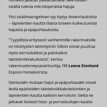
homekorjaukset paikantamalla rakenteiden
sisältä tulevia mikrobiperäisiä hajuja.
Yksi sisäilmaongelman syy löytyy ilmavirtauksista
– läpivientien kautta tilasta toiseen kulkeutuvista
hajuista ja epäpuhtauksista.
”Tyypillistä erityisesti vanhemmille rakennuksille
on tiivistysten laiminlyönti. Silloin voivat puuttua
myös kerroskatkot ja palokatkot
talotekniikkakuiluista”, kertoo
rakennusterveysasiantuntija, FM
Leena Stenlund
Espoon homekoirista.
Stenlundin mukaan hajut ja epäpuhtaudet voivat
levitä epätiiviiden talotekniikkakotelointien ja
läpivientien kautta kaikkiin kerroksiin. Sieltä ne
jatkavat iloisesti hissi- ja porraskuilujen kautta