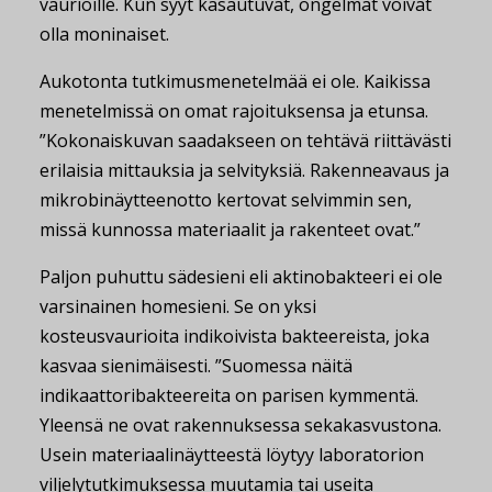
vaurioille. Kun syyt kasautuvat, ongelmat voivat
olla moninaiset.
Aukotonta tutkimusmenetelmää ei ole. Kaikissa
menetelmissä on omat rajoituksensa ja etunsa.
”Kokonaiskuvan saadakseen on tehtävä riittävästi
erilaisia mittauksia ja selvityksiä. Rakenneavaus ja
mikrobinäytteenotto kertovat selvimmin sen,
missä kunnossa materiaalit ja rakenteet ovat.”
Paljon puhuttu sädesieni eli aktinobakteeri ei ole
varsinainen homesieni. Se on yksi
kosteusvaurioita indikoivista bakteereista, joka
kasvaa sienimäisesti. ”Suomessa näitä
indikaattoribakteereita on parisen kymmentä.
Yleensä ne ovat rakennuksessa sekakasvustona.
Usein materiaalinäytteestä löytyy laboratorion
viljelytutkimuksessa muutamia tai useita