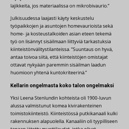
lajikkeita, jos materiaalissa on mikrobivaurio.”
Julkisuudessa laajasti käyty keskustelu
työpaikkojen ja asuntojen homevaurioista sekä
home- ja kosteustalkoiden asian eteen tekemä
työ on lisännyt sisäilmaan liittyviä tarkastuksia
kiinteistönvälitystilanteissa. ”Suuntaus on hyvä,
antaa toivoa siitä, että kiinteistöjen omistajat
ottavat nykyään paremmin sisäilman laadun
huomioon yhtenä kuntokriteerinä.”
Kellarin ongelmasta koko talon ongelmaksi
Yksi Leena Stenlundin kohteista oli 1900-luvun
alussa valmistunut komea kivirakenteinen
toimistokiinteistö. Kiinteistössä putkikanaali kulki
rakennuksen alapuolella. Kanaaliin oli tyypilliseen