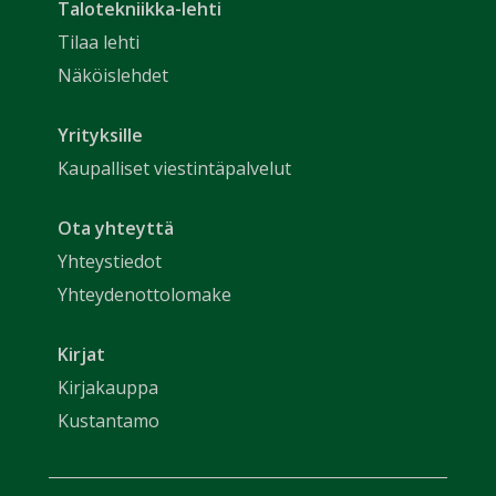
Talotekniikka-lehti
Tilaa lehti
Näköislehdet
Yrityksille
Kaupalliset viestintäpalvelut
Ota yhteyttä
Yhteystiedot
Yhteydenottolomake
Kirjat
Kirjakauppa
Kustantamo