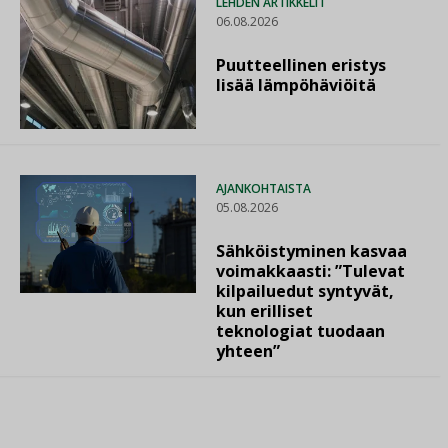
LEHDEN ARTIKKELIT
06.08.2026
Puutteellinen eristys
lisää lämpöhäviöitä
AJANKOHTAISTA
05.08.2026
Sähköistyminen kasvaa
voimakkaasti: ”Tulevat
kilpailuedut syntyvät,
kun erilliset
teknologiat tuodaan
yhteen”