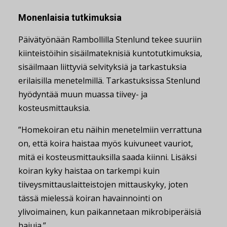
Monenlaisia tutkimuksia
Päivätyönään Rambollilla Stenlund tekee suuriin
kiinteistöihin sisäilmateknisiä kuntotutkimuksia,
sisäilmaan liittyviä selvityksiä ja tarkastuksia
erilaisilla menetelmillä. Tarkastuksissa Stenlund
hyödyntää muun muassa tiivey- ja
kosteusmittauksia.
”Homekoiran etu näihin menetelmiin verrattuna
on, että koira haistaa myös kuivuneet vauriot,
mitä ei kosteusmittauksilla saada kiinni. Lisäksi
koiran kyky haistaa on tarkempi kuin
tiiveysmittauslaitteistojen mittauskyky, joten
tässä mielessä koiran havainnointi on
ylivoimainen, kun paikannetaan mikrobiperäisiä
hajuja.”