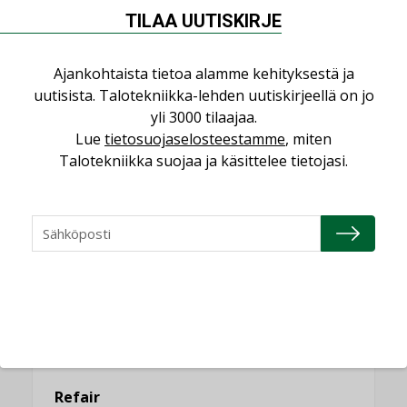
saatavien tietojen vertailukelpoisuus?
TILAA UUTISKIRJE
KOLUMNI
Ajankohtaista tietoa alamme kehityksestä ja
Vesi- ja viemärimitoittaminen on
jämähtänyt ajassa paikalleen
uutisista. Talotekniikka-lehden uutiskirjeellä on jo
yli 3000 tilaajaa.
MIELIPIDE
Lue
tietosuojaselosteestamme
, miten
Talotekniikka suojaa ja käsittelee tietojasi.
KATSO KAIKKI
NIMITYKSET
Consti
NIMITYKSET
Refair