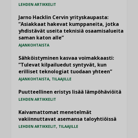
LEHDEN ARTIKKELIT
Jarno Hacklin Cervin yrityskaupasta:
”Asiakkaat hakevat kumppaneita, jotka
yhdistävät useita teknisiä osaamisalueita
saman katon alle”
AJANKOHTAISTA
Sähköistyminen kasvaa voimakkaasti:
”Tulevat kilpailuedut syntyvät, kun
erilliset teknologiat tuodaan yhteen”
,
AJANKOHTAISTA
TILAAJILLE
Puutteellinen eristys lisää lämpöhäviöitä
LEHDEN ARTIKKELIT
Kaivamattomat menetelmät
vakiinnuttavat asemansa taloyhtiöissä
,
LEHDEN ARTIKKELIT
TILAAJILLE