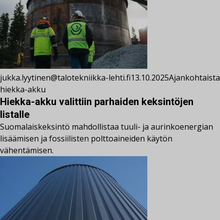
jukka.lyytinen@talotekniikka-lehti.fi
13.10.2025
Ajankohtaista
hiekka-akku
Hiekka-akku valittiin parhaiden keksintöjen
listalle
Suomalaiskeksintö mahdollistaa tuuli- ja aurinkoenergian
lisäämisen ja fossiilisten polttoaineiden käytön
vähentämisen.