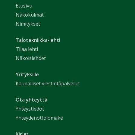
Etusivu
Näkökulmat
Nimitykset
Talotekniikka-lehti
Tilaa lehti
Näköislehdet
Yrityksille
Kaupalliset viestintäpalvelut
Ota yhteyttä
Yhteystiedot
Yhteydenottolomake
Kirjat