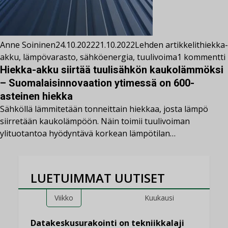
Anne Soininen
24.10.2022
21.10.2022
Lehden artikkelit
hiekka-
akku
,
lämpövarasto
,
sähköenergia
,
tuulivoima
1 kommentti
Hiekka-akku siirtää tuulisähkön kaukolämmöksi
– Suomalaisinnovaation ytimessä on 600-
asteinen hiekka
Sähköllä lämmitetään tonneittain hiekkaa, josta lämpö
siirretään kaukolämpöön. Näin toimii tuulivoiman
ylituotantoa hyödyntävä korkean lämpötilan…
LUETUIMMAT UUTISET
Viikko
Kuukausi
Datakeskusurakointi on tekniikkalaji