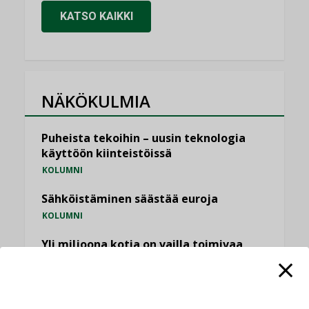
KATSO KAIKKI
NÄKÖKULMIA
Puheista tekoihin – uusin teknologia
käyttöön kiinteistöissä
KOLUMNI
Sähköistäminen säästää euroja
KOLUMNI
Yli miljoona kotia on vailla toimivaa
ilmanvaihtoa
KOLUMNI
Miten varmistetaan EPD-dokumenteista