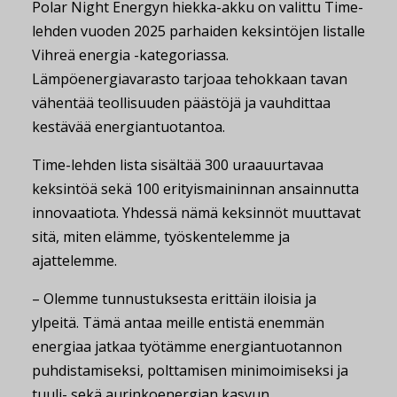
Polar Night Energyn hiekka-akku on valittu Time-
lehden vuoden 2025 parhaiden keksintöjen listalle
Vihreä energia -kategoriassa.
Lämpöenergiavarasto tarjoaa tehokkaan tavan
vähentää teollisuuden päästöjä ja vauhdittaa
kestävää energiantuotantoa.
Time-lehden lista sisältää 300 uraauurtavaa
keksintöä sekä 100 erityismaininnan ansainnutta
innovaatiota. Yhdessä nämä keksinnöt muuttavat
sitä, miten elämme, työskentelemme ja
ajattelemme.
– Olemme tunnustuksesta erittäin iloisia ja
ylpeitä. Tämä antaa meille entistä enemmän
energiaa jatkaa työtämme energiantuotannon
puhdistamiseksi, polttamisen minimoimiseksi ja
tuuli- sekä aurinkoenergian kasvun