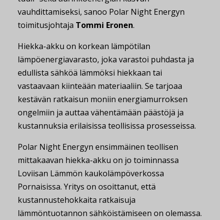
vauhdittamiseksi, sanoo Polar Night Energyn
toimitusjohtaja
Tommi Eronen
.
Hiekka-akku on korkean lämpötilan
lämpöenergiavarasto, joka varastoi puhdasta ja
edullista sähköä lämmöksi hiekkaan tai
vastaavaan kiinteään materiaaliin. Se tarjoaa
kestävän ratkaisun moniin energiamurroksen
ongelmiin ja auttaa vähentämään päästöjä ja
kustannuksia erilaisissa teollisissa prosesseissa.
Polar Night Energyn ensimmäinen teollisen
mittakaavan hiekka-akku on jo toiminnassa
Loviisan Lämmön kaukolämpöverkossa
Pornaisissa. Yritys on osoittanut, että
kustannustehokkaita ratkaisuja
lämmöntuotannon sähköistämiseen on olemassa.