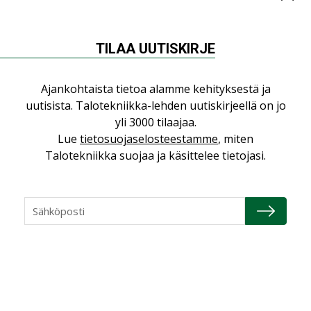
yhdistävät useita teknisiä osaamisalueita
saman katon alle”
TILAA UUTISKIRJE
AJANKOHTAISTA
Sähköistyminen kasvaa voimakkaasti:
Ajankohtaista tietoa alamme kehityksestä ja
”Tulevat kilpailuedut syntyvät, kun
uutisista. Talotekniikka-lehden uutiskirjeellä on jo
erilliset teknologiat tuodaan yhteen”
yli 3000 tilaajaa.
,
AJANKOHTAISTA
TILAAJILLE
Lue
tietosuojaselosteestamme
, miten
Puutteellinen eristys lisää lämpöhäviöitä
Talotekniikka suojaa ja käsittelee tietojasi.
LEHDEN ARTIKKELIT
LVI-Pitkälä Group osti nopeasti kasvaneen
yrityksen
,
,
AJANKOHTAISTA
TILAAJILLE
YRITYSUUTISET
KATSO KAIKKI