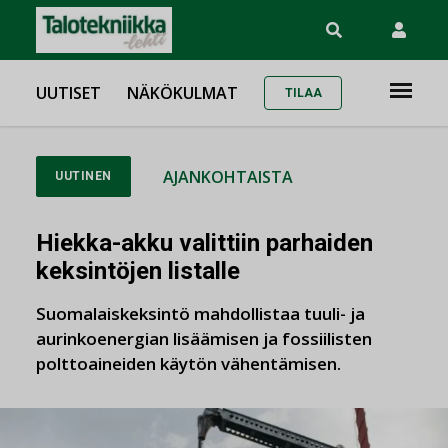
UUTISET
NÄKÖKULMAT
TILAA
AJANKOHTAISTA
UUTINEN
Hiekka-akku valittiin parhaiden
keksintöjen listalle
Suomalaiskeksintö mahdollistaa tuuli- ja
aurinkoenergian lisäämisen ja fossiilisten
polttoaineiden käytön vähentämisen.