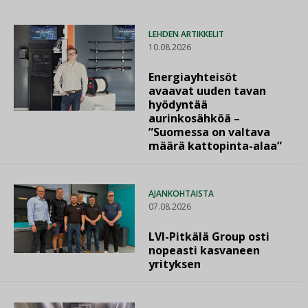
LEHDEN ARTIKKELIT
10.08.2026
Energiayhteisöt
avaavat uuden tavan
hyödyntää
aurinkosähköä –
”Suomessa on valtava
määrä kattopinta-alaa”
AJANKOHTAISTA
07.08.2026
LVI-Pitkälä Group osti
nopeasti kasvaneen
yrityksen