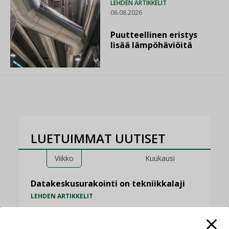
LEHDEN ARTIKKELIT
06.08.2026
Puutteellinen eristys
lisää lämpöhäviöitä
LUETUIMMAT UUTISET
Viikko
Kuukausi
Datakeskusurakointi on tekniikkalaji
LEHDEN ARTIKKELIT
Jarno Hacklin Cervin yrityskaupasta:
”Asiakkaat hakevat kumppaneita, jotka