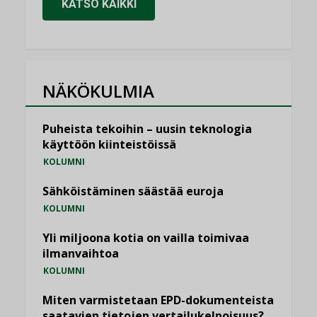
KATSO KAIKKI
NÄKÖKULMIA
Puheista tekoihin – uusin teknologia
käyttöön kiinteistöissä
KOLUMNI
Sähköistäminen säästää euroja
KOLUMNI
Yli miljoona kotia on vailla toimivaa
ilmanvaihtoa
KOLUMNI
Miten varmistetaan EPD-dokumenteista
saatavien tietojen vertailukelpoisuus?