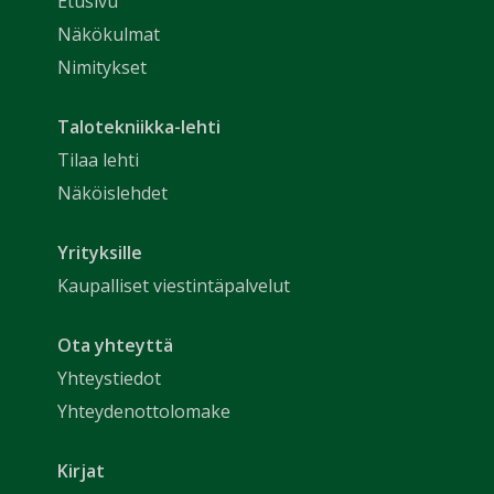
Etusivu
Näkökulmat
Nimitykset
Talotekniikka-lehti
Tilaa lehti
Näköislehdet
Yrityksille
Kaupalliset viestintäpalvelut
Ota yhteyttä
Yhteystiedot
Yhteydenottolomake
Kirjat