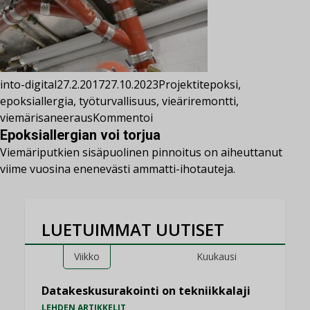
into-digital
27.2.2017
27.10.2023
Projektit
epoksi
,
epoksiallergia
,
työturvallisuus
,
vieäriremontti
,
viemärisaneeraus
Kommentoi
Epoksiallergian voi torjua
Viemäriputkien sisäpuolinen pinnoitus on aiheuttanut
viime vuosina enenevästi ammatti-ihotauteja.
LUETUIMMAT UUTISET
Viikko
Kuukausi
Datakeskusurakointi on tekniikkalaji
LEHDEN ARTIKKELIT