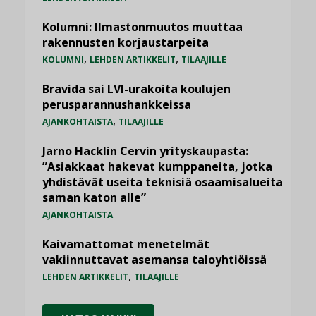
Kolumni: Ilmastonmuutos muuttaa
rakennusten korjaustarpeita
,
,
KOLUMNI
LEHDEN ARTIKKELIT
TILAAJILLE
Bravida sai LVI-urakoita koulujen
perusparannushankkeissa
,
AJANKOHTAISTA
TILAAJILLE
Jarno Hacklin Cervin yrityskaupasta:
”Asiakkaat hakevat kumppaneita, jotka
yhdistävät useita teknisiä osaamisalueita
saman katon alle”
AJANKOHTAISTA
Kaivamattomat menetelmät
vakiinnuttavat asemansa taloyhtiöissä
,
LEHDEN ARTIKKELIT
TILAAJILLE