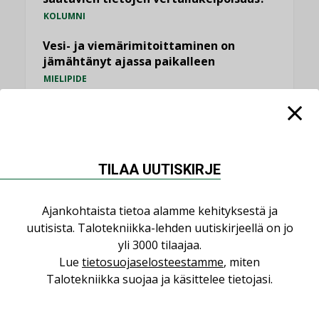
KOLUMNI
Vesi- ja viemärimitoittaminen on
jämähtänyt ajassa paikalleen
MIELIPIDE
KATSO KAIKKI
TILAA UUTISKIRJE
NIMITYKSET
Ajankohtaista tietoa alamme kehityksestä ja
uutisista. Talotekniikka-lehden uutiskirjeellä on jo
yli 3000 tilaajaa.
Consti
Lue
tietosuojaselosteestamme
, miten
NIMITYKSET
Talotekniikka suojaa ja käsittelee tietojasi.
Refair
NIMITYKSET