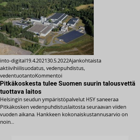
into-digital
19.4.2021
30.5.2022
Ajankohtaista
aktiivihiilisuodatus
,
vedenpuhdistus
,
vedentuotanto
Kommentoi
Pitkäkoskesta tulee Suomen suurin talousvettä
tuottava laitos
Helsingin seudun ympäristöpalvelut HSY saneeraa
Pitkäkosken vedenpuhdistuslaitosta seuraavan viiden
vuoden aikana. Hankkeen kokonaiskustannusarvio on
noin…