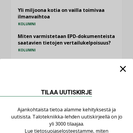
Yli miljoona kotia on vailla toimivaa
ilmanvaihtoa
KOLUMNI
Miten varmistetaan EPD-dokumenteista
saatavien tietojen vertailukelpoisuus?
KOLUMNI
Vesi- ja viemärimitoittaminen on
jämähtänyt ajassa paikalleen
MIELIPIDE
TILAA UUTISKIRJE
KATSO KAIKKI
Ajankohtaista tietoa alamme kehityksestä ja
uutisista. Talotekniikka-lehden uutiskirjeellä on jo
yli 3000 tilaajaa.
NIMITYKSET
Lue
tietosuojaselosteestamme
, miten