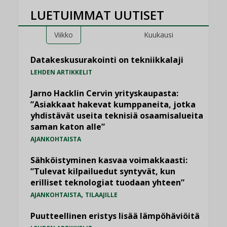
LUETUIMMAT UUTISET
Viikko
Kuukausi
Datakeskusurakointi on tekniikkalaji
LEHDEN ARTIKKELIT
Jarno Hacklin Cervin yrityskaupasta:
”Asiakkaat hakevat kumppaneita, jotka
yhdistävät useita teknisiä osaamisalueita
saman katon alle”
AJANKOHTAISTA
Sähköistyminen kasvaa voimakkaasti:
”Tulevat kilpailuedut syntyvät, kun
erilliset teknologiat tuodaan yhteen”
,
AJANKOHTAISTA
TILAAJILLE
Puutteellinen eristys lisää lämpöhäviöitä