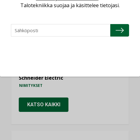
Talotekniikka suojaa ja käsittelee tietojasi.
Consti
NIMITYKSET
Refair
NIMITYKSET
Granlund Oy
NIMITYKSET
Schneider Electric
NIMITYKSET
KATSO KAIKKI