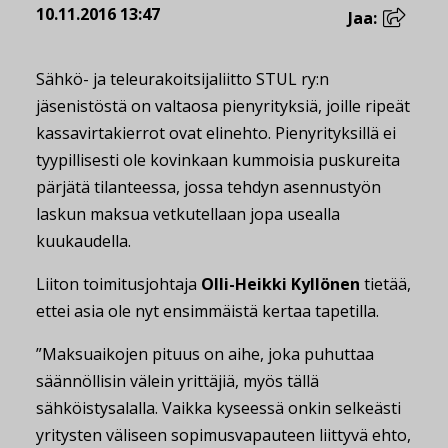
10.11.2016 13:47
Jaa:
Sähkö- ja teleurakoitsijaliitto STUL ry:n
jäsenistöstä on valtaosa pienyrityksiä, joille ripeät
kassavirtakierrot ovat elinehto. Pienyrityksillä ei
tyypillisesti ole kovinkaan kummoisia puskureita
pärjätä tilanteessa, jossa tehdyn asennustyön
laskun maksua vetkutellaan jopa usealla
kuukaudella.
Liiton toimitusjohtaja
Olli-Heikki Kyllönen
tietää,
ettei asia ole nyt ensimmäistä kertaa tapetilla.
”Maksuaikojen pituus on aihe, joka puhuttaa
säännöllisin välein yrittäjiä, myös tällä
sähköistysalalla. Vaikka kyseessä onkin selkeästi
yritysten väliseen sopimusvapauteen liittyvä ehto,