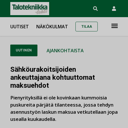
UUTISET
NÄKÖKULMAT
TILAA
AJANKOHTAISTA
UUTINEN
Sähköurakoitsijoiden
ankeuttajana kohtuuttomat
maksuehdot
Pienyrityksillä ei ole kovinkaan kummoisia
puskureita pärjätä tilanteessa, jossa tehdyn
asennustyön laskun maksua vetkutellaan jopa
usealla kuukaudella.