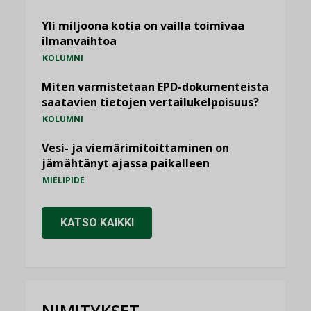
Yli miljoona kotia on vailla toimivaa
ilmanvaihtoa
KOLUMNI
Miten varmistetaan EPD-dokumenteista
saatavien tietojen vertailukelpoisuus?
KOLUMNI
Vesi- ja viemärimitoittaminen on
jämähtänyt ajassa paikalleen
MIELIPIDE
KATSO KAIKKI
NIMITYKSET