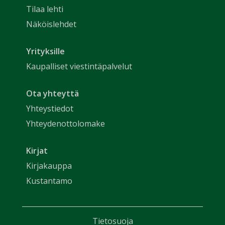
Tilaa lehti
Näköislehdet
Yrityksille
Kaupalliset viestintäpalvelut
Ota yhteyttä
Yhteystiedot
Yhteydenottolomake
Kirjat
Kirjakauppa
Kustantamo
Tietosuoja