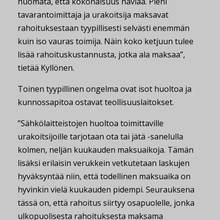
huomata, että kokonaisuus häviää. Pieni
tavarantoimittaja ja urakoitsija maksavat
rahoituksestaan tyypillisesti selvästi enemmän
kuin iso vauras toimija. Näin koko ketjuun tulee
lisää rahoituskustannusta, jotka ala maksaa”,
tietää Kyllönen.
Toinen tyypillinen ongelma ovat isot huoltoa ja
kunnossapitoa ostavat teollisuuslaitokset.
”Sähkölaitteistojen huoltoa toimittaville
urakoitsijoille tarjotaan ota tai jätä -sanelulla
kolmen, neljän kuukauden maksuaikoja. Tämän
lisäksi erilaisin verukkein vetkutetaan laskujen
hyväksyntää niin, että todellinen maksuaika on
hyvinkin vielä kuukauden pidempi. Seurauksena
tässä on, että rahoitus siirtyy osapuolelle, jonka
ulkopuolisesta rahoituksesta maksama