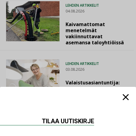
LEHDEN ARTIKKELIT
04.08.2026
Kaivamattomat
menetelmät
vakiinnuttavat
asemansa taloyhtiöissä
LEHDEN ARTIKKELIT
03.08.2026
Valaistusasiantuntija:
”Talotekniikan pitäisi
helpottaa arkea, ei
monimutkaistaa sitä”
TILAA UUTISKIRJE