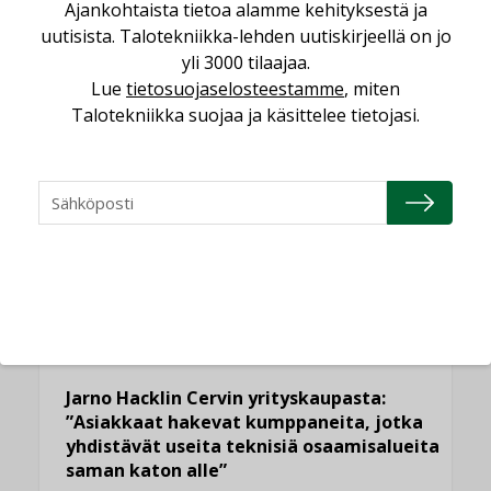
Ajankohtaista tietoa alamme kehityksestä ja
LUETUIMMAT UUTISET
uutisista. Talotekniikka-lehden uutiskirjeellä on jo
yli 3000 tilaajaa.
Viikko
Kuukausi
Lue
tietosuojaselosteestamme
, miten
Talotekniikka suojaa ja käsittelee tietojasi.
Datakeskusurakointi on tekniikkalaji
LEHDEN ARTIKKELIT
Kolumni: Ilmastonmuutos muuttaa
rakennusten korjaustarpeita
,
,
KOLUMNI
LEHDEN ARTIKKELIT
TILAAJILLE
Bravida sai LVI-urakoita koulujen
perusparannushankkeissa
,
AJANKOHTAISTA
TILAAJILLE
Jarno Hacklin Cervin yrityskaupasta:
”Asiakkaat hakevat kumppaneita, jotka
yhdistävät useita teknisiä osaamisalueita
saman katon alle”