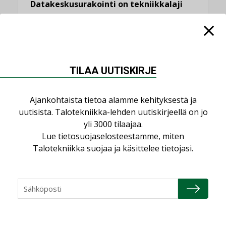
Datakeskusurakointi on tekniikkalaji
LEHDEN ARTIKKELIT
Jarno Hacklin Cervin yrityskaupasta:
”Asiakkaat hakevat kumppaneita, jotka
yhdistävät useita teknisiä osaamisalueita
TILAA UUTISKIRJE
saman katon alle”
AJANKOHTAISTA
Ajankohtaista tietoa alamme kehityksestä ja
Sähköistyminen kasvaa voimakkaasti:
uutisista. Talotekniikka-lehden uutiskirjeellä on jo
”Tulevat kilpailuedut syntyvät, kun
yli 3000 tilaajaa.
erilliset teknologiat tuodaan yhteen”
Lue
tietosuojaselosteestamme
, miten
,
AJANKOHTAISTA
TILAAJILLE
Talotekniikka suojaa ja käsittelee tietojasi.
Kaivamattomat menetelmät
vakiinnuttavat asemansa taloyhtiöissä
,
LEHDEN ARTIKKELIT
TILAAJILLE
Valaistusasiantuntija: ”Talotekniikan
pitäisi helpottaa arkea, ei monimutkaistaa
sitä”