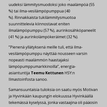
uudeksi lämmitysmuodoksi joko maalämpöä (55
%) tai ilma-vesilämpöpumppua (40
%). Rinnakkaista tukilämmitysmuotoa
suunnittelevia kiinnostavat eniten
ilmalämpöpumppu (57 %), aurinkosähköpaneelit
(41 %) ja aurinkolämpökeräimet (32 %).
”Pienenä yllätyksenä meille tuli, että ilma-
vesilämpöpumppu näyttää nousseen varsin
nopeasti maalämmön haastajaksi
lämpöpumppumarkkinoilla”, energia-
asiantuntija
Teemu Kettunen
HSY:n
Ilmastoinfosta sanoo.
Samansuuntaisia tuloksia on saatu myös Motivan
ja Hyvinkään kaupungin elokuussa Hyvinkäällä
tekemässä kyselyssä, jonka vastaajina oli pääosin