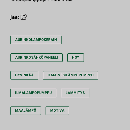
Jaa:
AURINKOLÄMPÖKERÄIN
AURINKOSÄHKÖPANEELI
HSY
HYVINKÄÄ
ILMA-VESILÄMPÖPUMPPU
ILMALÄMPÖPUMPPU
LÄMMITYS
MAALÄMPÖ
MOTIVA