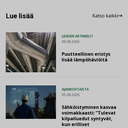
Lue lisää
Katso kaikki
LEHDEN ARTIKKELIT
06.08.2026
Puutteellinen eristys
lisää lämpöhäviöitä
AJANKOHTAISTA
05.08.2026
Sähköistyminen kasvaa
voimakkaasti: ”Tulevat
kilpailuedut syntyvät,
kun erilliset