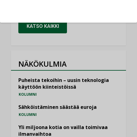
,
LEHDEN ARTIKKELIT
TILAAJILLE
KATSO KAIKKI
NÄKÖKULMIA
Puheista tekoihin – uusin teknologia
käyttöön kiinteistöissä
KOLUMNI
Sähköistäminen säästää euroja
KOLUMNI
Yli miljoona kotia on vailla toimivaa
ilmanvaihtoa