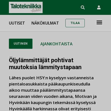
UUTISET
NÄKÖKULMAT
TILAA
AJANKOHTAISTA
UUTINEN
Öljylämmittäjät pohtivat
muutoksia lämmitystapaan
Lähes puolet HSY:n kyselyyn vastanneista
pientaloasukkaista pääkaupunkiseudulla
aikoo muuttaa päälämmitystapaansa
seuraavan viiden vuoden aikana, Motivan ja
Hyvinkään kaupungin tekemässä kyselyssä
Hyvinkäällä harkinnassa olivat erityisesti