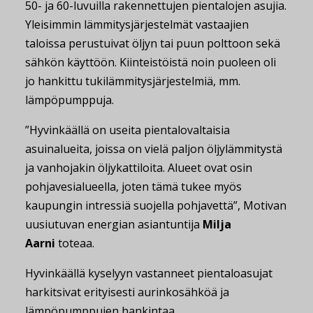
50- ja 60-luvuilla rakennettujen pientalojen asujia.
Yleisimmin lämmitysjärjestelmät vastaajien
taloissa perustuivat öljyn tai puun polttoon sekä
sähkön käyttöön. Kiinteistöistä noin puoleen oli
jo hankittu tukilämmitysjärjestelmiä, mm.
lämpöpumppuja.
”Hyvinkäällä on useita pientalovaltaisia
asuinalueita, joissa on vielä paljon öljylämmitystä
ja vanhojakin öljykattiloita. Alueet ovat osin
pohjavesialueella, joten tämä tukee myös
kaupungin intressiä suojella pohjavettä”, Motivan
uusiutuvan energian asiantuntija
Milja
Aarni
toteaa.
Hyvinkäällä kyselyyn vastanneet pientaloasujat
harkitsivat erityisesti aurinkosähköä ja
lämpöpumppujen hankintaa.