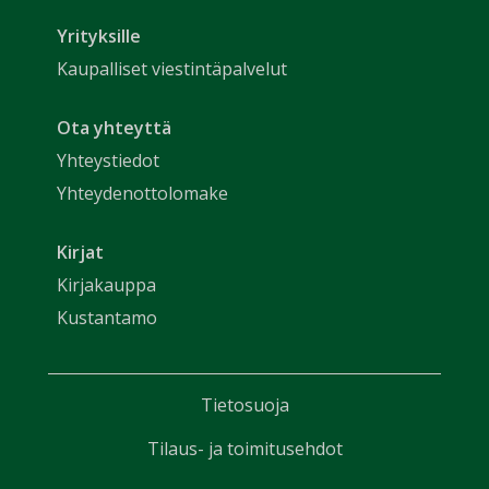
Yrityksille
Kaupalliset viestintäpalvelut
Ota yhteyttä
Yhteystiedot
Yhteydenottolomake
Kirjat
Kirjakauppa
Kustantamo
Tietosuoja
Tilaus- ja toimitusehdot