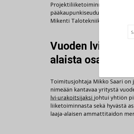
Projektiliiketoiminnan puolella 
pääkaupunkiseudulla toteuttavat
Mikenti Talotekniikka oy.
Vuoden lvi-urakoi
alaista osaamist
Toimitusjohtaja Mikko Saari on
nimeään kantavaa yritystä vuode
lvi-urakoitsijaksi
johtui yhtiön p
liiketoiminnasta sekä hyvästä a
laaja-alaisen ammattitaidon mer