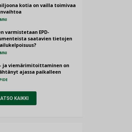
miljoona kotia on vailla toimivaa
anvaihtoa
MNI
n varmistetaan EPD-
menteista saatavien tietojen
ailukelpoisuus?
MNI
- ja viemärimitoittaminen on
htänyt ajassa paikalleen
PIDE
KATSO KAIKKI