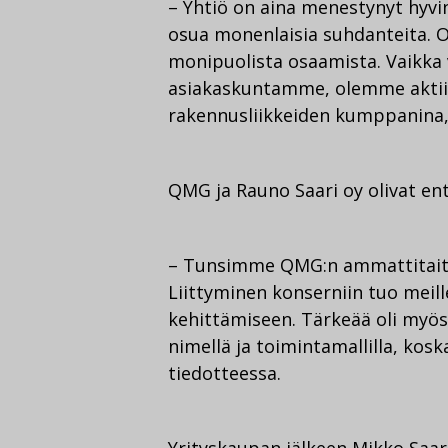
– Yhtiö on aina menestynyt hyvi
osua monenlaisia suhdanteita. 
monipuolista osaamista. Vaikka 
asiakaskuntamme, olemme aktiiv
rakennusliikkeiden kumppanina, 
QMG ja Rauno Saari oy olivat ent
– Tunsimme QMG:n ammattitaitoi
Liittyminen konserniin tuo meil
kehittämiseen. Tärkeää oli myös
nimellä ja toimintamallilla, kos
tiedotteessa.
Yrityskaupan jälkeen Mikko Saari