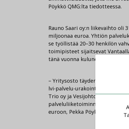
Pöykkö QMG:lta tiedotteessa.
Rauno Saari oy:n liikevaihto oli 3
miljoonaa euroa. Yhtiön palveluk
se työllistää 20–30 henkilön va
toimipisteet sijaitsevat Vantaal
tänä vuonna kuluneeksi 30 vuott
– Yritysosto täydentää pääkaupu
lvi-palvelu-urakointiamme, jota t
Trio oy ja Vesijohtoliike J. Lait
palveluliiketoiminnan volyymi y
A
euroon, Pekka Pöykkö jatkaa tie
Ta