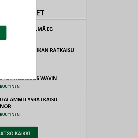
OTEUUTISET
LINTAJÄRJESTELMÄ EG
EUUTINEN
ASTOINTITEKNIIKAN RATKAISU
TEMAIR
EUUTINEN
OTURVALLISUUS WAVIN
EUUTINEN
TIALÄMMITYSRATKAISU
ONOR
EUUTINEN
KATSO KAIKKI