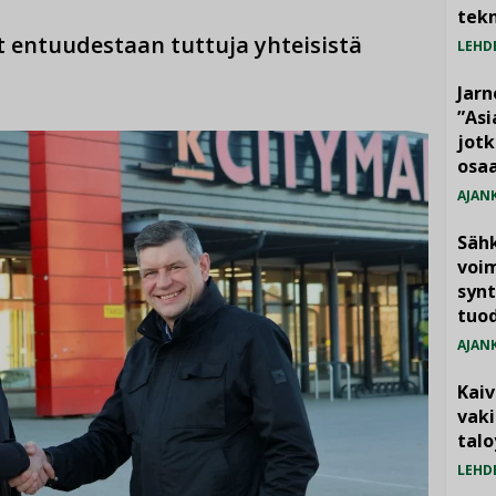
tekn
t entuudestaan tuttuja yhteisistä
LEHD
Jarn
”As
jotk
osaa
AJAN
Säh
voim
synt
tuo
AJAN
Kai
vak
talo
LEHD