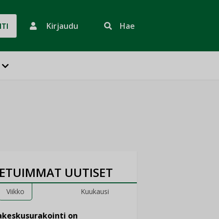
Kirjaudu
Hae
HTI
ETUIMMAT UUTISET
Viikko
Kuukausi
keskusurakointi on