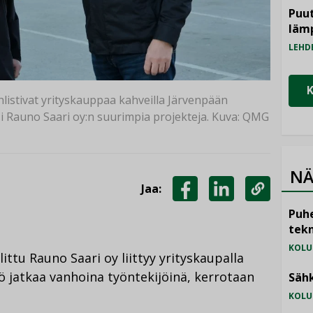
Puut
läm
LEHD
hlistivat yrityskauppaa kahveilla Järvenpään
si Rauno Saari oy:n suurimpia projekteja. Kuva: QMG
NÄ
Jaa:
JAA
JAA
KOPIOI
Puhe
FACEBOOKISSA
LINKEDINISSÄ
LINKKI
tekn
KOLU
littu Rauno Saari oy liittyy yrityskaupalla
 jatkaa vanhoina työntekijöinä, kerrotaan
Sähk
KOLU