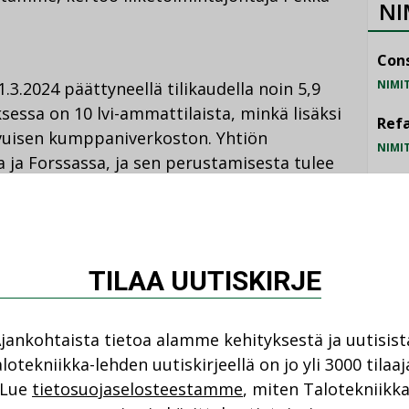
NI
Cons
NIMI
1.3.2024 päättyneellä tilikaudella noin 5,9
sessa on 10 lvi-ammattilaista, minkä lisäksi
Refa
hvuisen kumppaniverkoston. Yhtiön
NIMI
la ja Forssassa, ja sen perustamisesta tulee
a.
Gra
NIMI
Schn
nkiseudulla ja Uudellamaalla merkittävästi
TILAA UUTISKIRJE
NIMI
ekevät lisäksi Ilmastointi-Mikenti oy, Lvi-
inen oy. Kaupan johdosta QMG:n lvi-
ltää Uudellamaalla noin 40 miljoonaan
jankohtaista tietoa alamme kehityksestä ja uutisist
dotteessa.
lotekniikka-lehden uutiskirjeellä on jo yli 3000 tilaaj
Lue
tietosuojaselosteestamme
, miten Talotekniikk