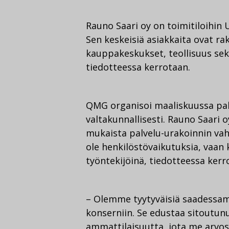
Rauno Saari oy on toimitiloihin U
Sen keskeisiä asiakkaita ovat ra
kauppakeskukset, teollisuus sek
tiedotteessa kerrotaan.
QMG organisoi maaliskuussa palv
valtakunnallisesti. Rauno Saari 
mukaista palvelu-urakoinnin vah
ole henkilöstövaikutuksia, vaan
työntekijöinä, tiedotteessa kerr
– Olemme tyytyväisiä saadessa
konserniin. Se edustaa sitoutunu
ammattilaisuutta, jota me arvos