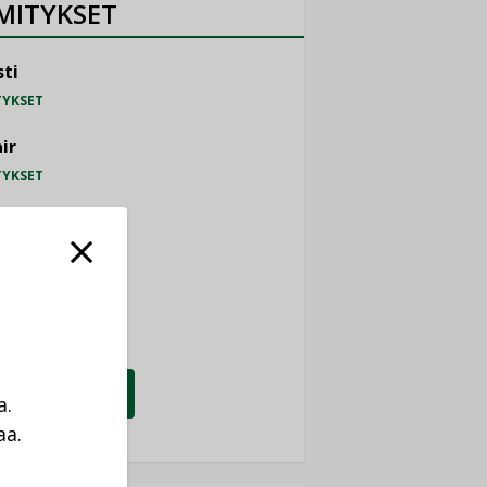
MITYKSET
ti
TYKSET
ir
TYKSET
nlund Oy
TYKSET
eider Electric
TYKSET
KATSO KAIKKI
a.
aa.
a