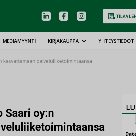
TILAA LE
MEDIAMYYNTI
KIRJAKAUPPA
YHTEYSTIEDOT
 kasvattamaan palveluliiketoimintaansa
LU
 Saari oy:n
veluliiketoimintaansa
Data