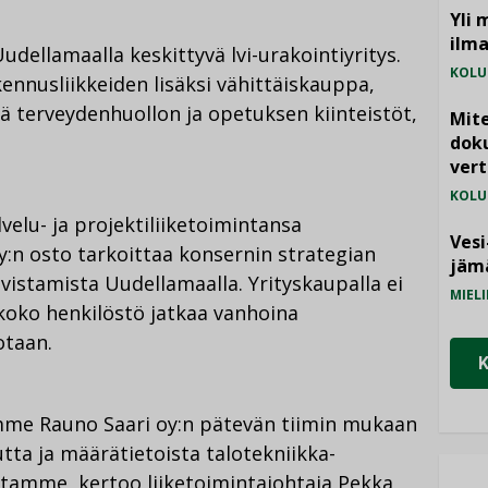
Yli 
ilm
udellamaalla keskittyvä lvi-urakointiyritys.
KOLU
kennusliikkeiden lisäksi vähittäiskauppa,
ä terveydenhuollon ja opetuksen kiinteistöt,
Mite
doku
vert
KOLU
elu- ja projektiliiketoimintansa
Vesi
oy:n osto tarkoittaa konsernin strategian
jämä
vistamista Uudellamaalla. Yrityskaupalla ei
MIELI
 koko henkilöstö jatkaa vanhoina
otaan.
mme Rauno Saari oy:n pätevän tiimin mukaan
tta ja määrätietoista talotekniikka-
tamme, kertoo liiketoimintajohtaja Pekka