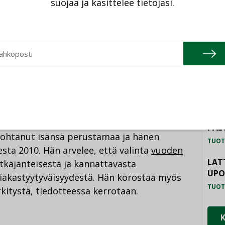
suojaa ja käsittelee tietojasi.
mittavia lvi-kokonaisuuksia Uudellamaalla ja
TU
 QMG:n tytäryhtiöistä Quattroservices oy ja
HAL
TUOT
tsija korostaa laaja-
ILM
SYS
a
TUOT
PAL
 johtanut isänsä perustamaa ja hänen
TUOT
sta 2010. Hän arvelee, että valinta
vuoden
LAT
itkäjänteisestä ja kannattavasta
UP
siakastyytyväisyydestä. Hän korostaa myös
TUOT
kitystä, tiedotteessa kerrotaan.