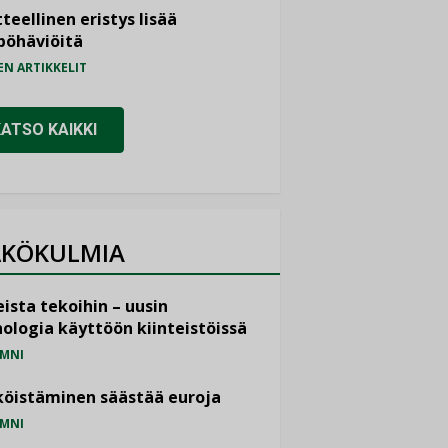
teellinen eristys lisää
pöhäviöitä
EN ARTIKKELIT
KATSO KAIKKI
KÖKULMIA
ista tekoihin – uusin
ologia käyttöön kiinteistöissä
MNI
öistäminen säästää euroja
MNI