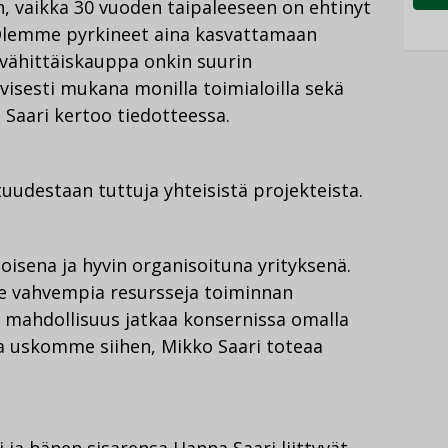
n, vaikka 30 vuoden taipaleeseen on ehtinyt
Olemme pyrkineet aina kasvattamaan
vähittäiskauppa onkin suurin
isesti mukana monilla toimialoilla sekä
Saari kertoo tiedotteessa.
uudestaan tuttuja yhteisistä projekteista.
sena ja hyvin organisoituna yrityksenä.
le vahvempia resursseja toiminnan
 mahdollisuus jatkaa konsernissa omalla
ka uskomme siihen, Mikko Saari toteaa
 ja hänen sisarensa Hanna Saari liittyvät