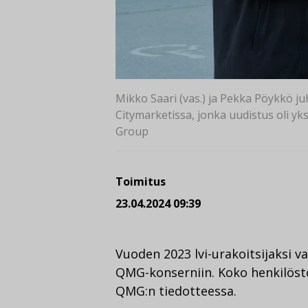
Mikko Saari (vas.) ja Pekka Pöykkö ju
Citymarketissa, jonka uudistus oli yk
Group
Toimitus
23.04.2024 09:39
Vuoden 2023 lvi-urakoitsijaksi va
QMG-konserniin. Koko henkilöstö
QMG:n tiedotteessa.