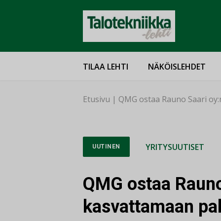
TILAA LEHTI
NÄKÖISLEHDET
Etusivu
|
QMG ostaa Rauno Saari oy:n
YRITYSUUTISET
UUTINEN
QMG ostaa Rauno
kasvattamaan pal