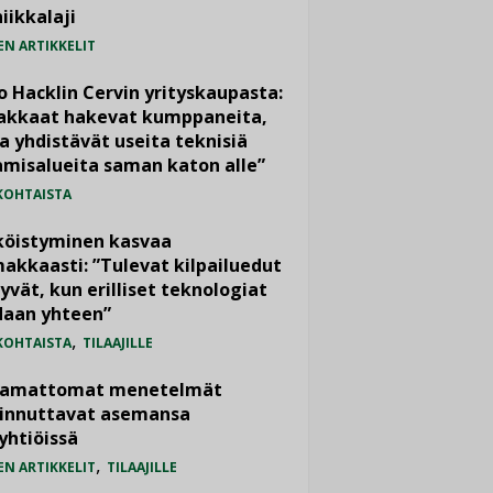
iikkalaji
EN ARTIKKELIT
o Hacklin Cervin yrityskaupasta:
iakkaat hakevat kumppaneita,
a yhdistävät useita teknisiä
misalueita saman katon alle”
KOHTAISTA
köistyminen kasvaa
akkaasti: ”Tulevat kilpailuedut
yvät, kun erilliset teknologiat
daan yhteen”
,
KOHTAISTA
TILAAJILLE
vamattomat menetelmät
iinnuttavat asemansa
yhtiöissä
,
EN ARTIKKELIT
TILAAJILLE