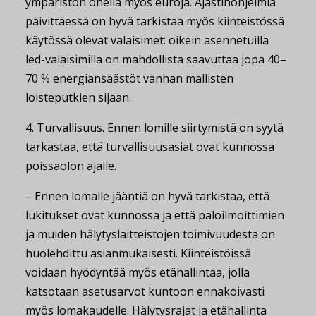
ympäristön ohella myös euroja. Ajastinohjelmia
päivittäessä on hyvä tarkistaa myös kiinteistössä
käytössä olevat valaisimet: oikein asennetuilla
led-valaisimilla on mahdollista saavuttaa jopa 40–
70 % energiansäästöt vanhan mallisten
loisteputkien sijaan.
4. Turvallisuus. Ennen lomille siirtymistä on syytä
tarkastaa, että turvallisuusasiat ovat kunnossa
poissaolon ajalle.
– Ennen lomalle jääntiä on hyvä tarkistaa, että
lukitukset ovat kunnossa ja että paloilmoittimien
ja muiden hälytyslaitteistojen toimivuudesta on
huolehdittu asianmukaisesti. Kiinteistöissä
voidaan hyödyntää myös etähallintaa, jolla
katsotaan asetusarvot kuntoon ennakoivasti
myös lomakaudelle. Hälytysrajat ja etähallinta