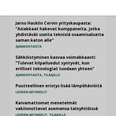
Datakeskusurakointi on tekniikkalaji
LEHDEN ARTIKKELIT
Jarno Hacklin Cervin yrityskaupasta:
”Asiakkaat hakevat kumppaneita, jotka
yhdistävät useita teknisiä osaamisalueita
saman katon alle”
AJANKOHTAISTA
Sähköistyminen kasvaa voimakkaasti:
”Tulevat kilpailuedut syntyvät, kun
erilliset teknologiat tuodaan yhteen”
,
AJANKOHTAISTA
TILAAJILLE
Puutteellinen eristys lisää lämpöhäviöitä
LEHDEN ARTIKKELIT
Kaivamattomat menetelmät
vakiinnuttavat asemansa taloyhtiöissä
,
LEHDEN ARTIKKELIT
TILAAJILLE