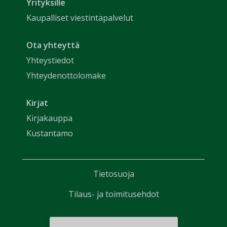
Yrityksille
Kaupalliset viestintäpalvelut
Ota yhteyttä
Yhteystiedot
Yhteydenottolomake
Kirjat
Kirjakauppa
Kustantamo
Tietosuoja
Tilaus- ja toimitusehdot