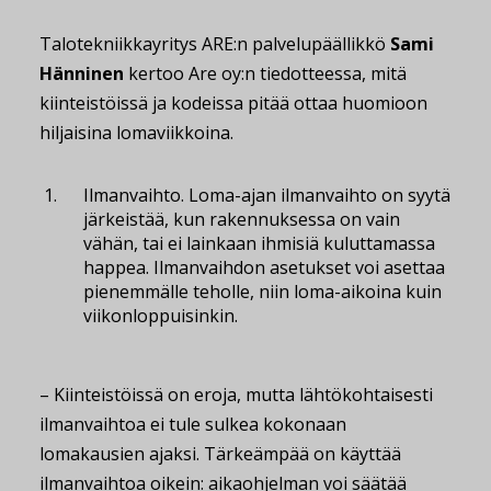
Talotekniikkayritys ARE:n palvelupäällikkö
Sami
Hänninen
kertoo Are oy:n tiedotteessa, mitä
kiinteistöissä ja kodeissa pitää ottaa huomioon
hiljaisina lomaviikkoina.
Ilmanvaihto.
Loma-ajan ilmanvaihto on syytä
järkeistää, kun rakennuksessa on vain
vähän, tai ei lainkaan ihmisiä kuluttamassa
happea. Ilmanvaihdon asetukset voi asettaa
pienemmälle teholle, niin loma-aikoina kuin
viikonloppuisinkin.
– Kiinteistöissä on eroja, mutta lähtökohtaisesti
ilmanvaihtoa ei tule sulkea kokonaan
lomakausien ajaksi. Tärkeämpää on käyttää
ilmanvaihtoa oikein: aikaohjelman voi säätää