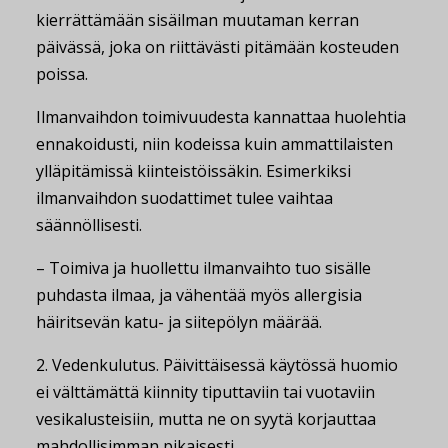
kierrättämään sisäilman muutaman kerran
päivässä, joka on riittävästi pitämään kosteuden
poissa.
Ilmanvaihdon toimivuudesta kannattaa huolehtia
ennakoidusti, niin kodeissa kuin ammattilaisten
ylläpitämissä kiinteistöissäkin. Esimerkiksi
ilmanvaihdon suodattimet tulee vaihtaa
säännöllisesti.
– Toimiva ja huollettu ilmanvaihto tuo sisälle
puhdasta ilmaa, ja vähentää myös allergisia
häiritsevän katu- ja siitepölyn määrää.
2. Vedenkulutus.
Päivittäisessä käytössä huomio
ei välttämättä kiinnity tiputtaviin tai vuotaviin
vesikalusteisiin, mutta ne on syytä korjauttaa
mahdollisimman pikaisesti.