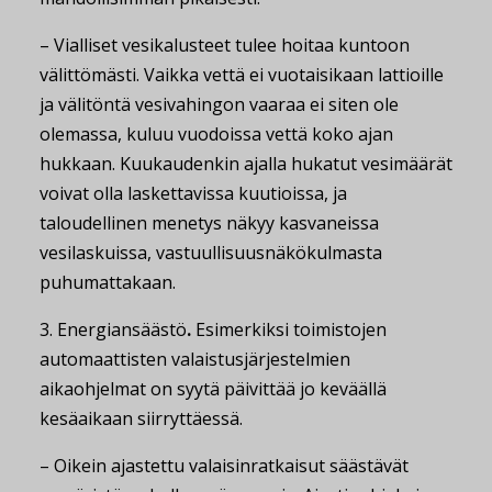
– Vialliset vesikalusteet tulee hoitaa kuntoon
välittömästi. Vaikka vettä ei vuotaisikaan lattioille
ja välitöntä vesivahingon vaaraa ei siten ole
olemassa, kuluu vuodoissa vettä koko ajan
hukkaan. Kuukaudenkin ajalla hukatut vesimäärät
voivat olla laskettavissa kuutioissa, ja
taloudellinen menetys näkyy kasvaneissa
vesilaskuissa, vastuullisuusnäkökulmasta
puhumattakaan.
3. Energiansäästö
.
Esimerkiksi toimistojen
automaattisten valaistusjärjestelmien
aikaohjelmat on syytä päivittää jo keväällä
kesäaikaan siirryttäessä.
– Oikein ajastettu valaisinratkaisut säästävät