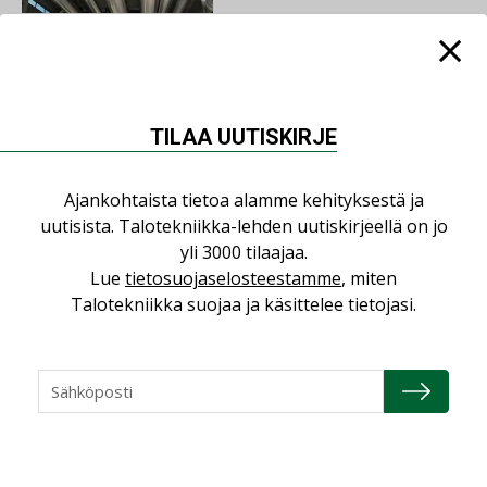
AJANKOHTAISTA
05.08.2026
TILAA UUTISKIRJE
Sähköistyminen kasvaa
voimakkaasti: ”Tulevat
kilpailuedut syntyvät,
Ajankohtaista tietoa alamme kehityksestä ja
kun erilliset
uutisista. Talotekniikka-lehden uutiskirjeellä on jo
teknologiat tuodaan
yli 3000 tilaajaa.
yhteen”
Lue
tietosuojaselosteestamme
, miten
Talotekniikka suojaa ja käsittelee tietojasi.
LUETUIMMAT UUTISET
Viikko
Kuukausi