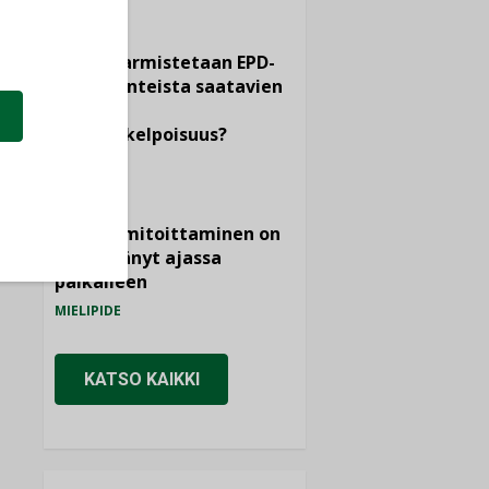
KOLUMNI
Miten varmistetaan EPD-
dokumenteista saatavien
tietojen
vertailukelpoisuus?
KOLUMNI
Vesi- ja
viemärimitoittaminen on
jämähtänyt ajassa
paikalleen
MIELIPIDE
KATSO KAIKKI