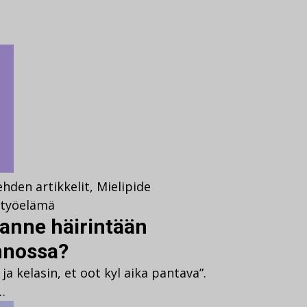
ehden artikkelit
,
Mielipide
työelämä
anne häirintään
unnossa?
a kelasin, et oot kyl aika pantava”.
…