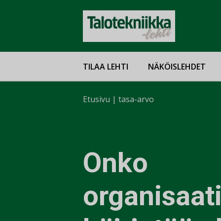
TILAA LEHTI
NÄKÖISLEHDET
Etusivu
|
tasa-arvo
Onko
organisaat