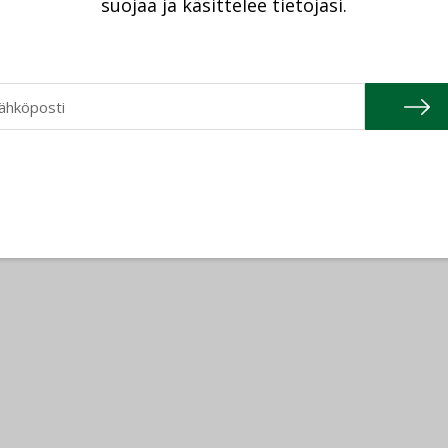
suojaa ja käsittelee tietojasi.
ta
rakentaminen
,
Talotekniikka
,
arvo ja syrjintä
stuu selvin luvuin
emmistö on kokenut tulleensa