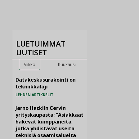
LUETUIMMAT
UUTISET
Viikko
Kuukausi
Datakeskusurakointi on
tekniikkalaji
LEHDEN ARTIKKELIT
Jarno Hacklin Cervin
yrityskaupasta: ”Asiakkaat
hakevat kumppaneita,
jotka yhdistävät useita
teknisiä osaamisalueita