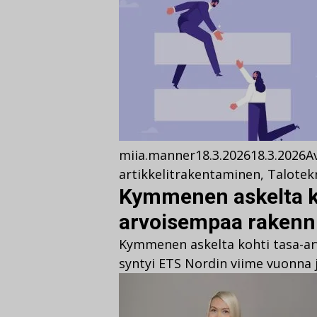
miia.manner
18.3.2026
18.3.2026
A
artikkelit
rakentaminen
,
Talotek
Kymmenen askelta k
arvoisempaa rakenn
Kymmenen askelta kohti tasa-a
syntyi ETS Nordin viime vuonna j