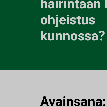
häirintään l
ohjeistus
kunnossa?
Avainsana