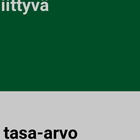
iittyvä
:
tasa-arvo