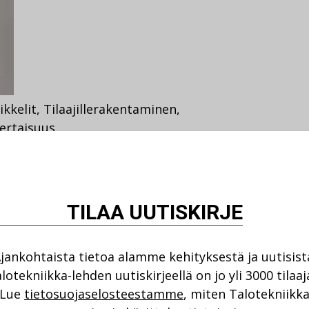
ikkelit
,
Tilaajille
rakentaminen
,
ertaisuus
ista – ”Jos
, mikään ei muutu”
tyy arjen teoista: palkkauksen
TILAA UUTISKIRJE
uista ja siitä, että epäasialliseen
jankohtaista tietoa alamme kehityksestä ja uutisist
lotekniikka-lehden uutiskirjeellä on jo yli 3000 tilaaj
Lue
tietosuojaselosteestamme
, miten Talotekniikk