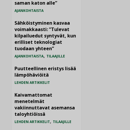
saman katon alle”
AJANKOHTAISTA
Sähköistyminen kasvaa
voimakkaasti: ”Tulevat
kilpailuedut syntyvät, kun
erilliset teknologiat
tuodaan yhteen”
,
AJANKOHTAISTA
TILAAJILLE
Puutteellinen eristys lisää
lämpöhäviöitä
LEHDEN ARTIKKELIT
Kaivamattomat
menetelmät
vakiinnuttavat asemansa
taloyhtiöissä
,
LEHDEN ARTIKKELIT
TILAAJILLE