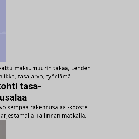
vattu maksumuurin takaa
,
Lehden
niikka
,
tasa-arvo
,
työelämä
ohti tasa-
usalaa
rvoisempaa rakennusalaa -kooste
ärjestämällä Tallinnan matkalla.