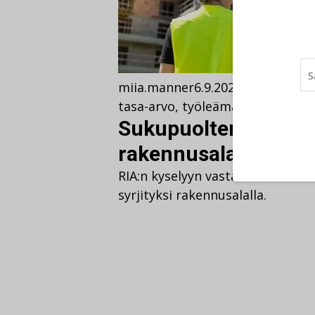
miia.manner
6.9.2024
Ajankohtais
tasa-arvo
,
työleämä
Sukupuolten epätasa-
rakennusalalla palja
RIA:n kyselyyn vastanneista en
syrjityksi rakennusalalla.