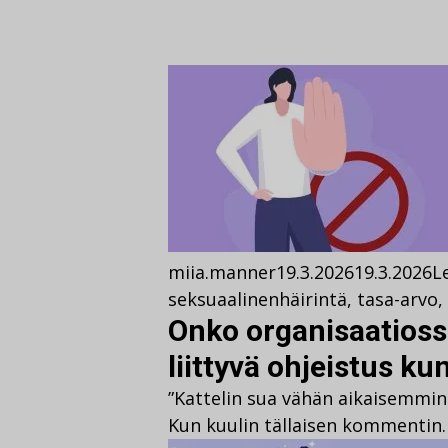
miia.manner
19.3.2026
19.3.2026
L
seksuaalinenhäirintä
,
tasa-arvo
,
Onko organisaatioss
liittyvä ohjeistus k
”Kattelin sua vähän aikaisemmin j
Kun kuulin tällaisen kommentin