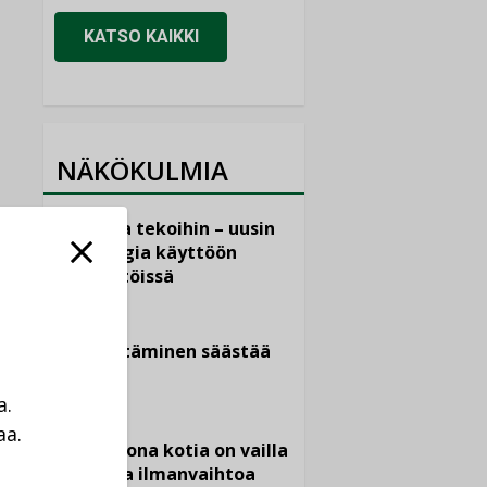
KATSO KAIKKI
NÄKÖKULMIA
Puheista tekoihin – uusin
teknologia käyttöön
kiinteistöissä
KOLUMNI
Sähköistäminen säästää
euroja
a.
KOLUMNI
aa.
Yli miljoona kotia on vailla
a
toimivaa ilmanvaihtoa