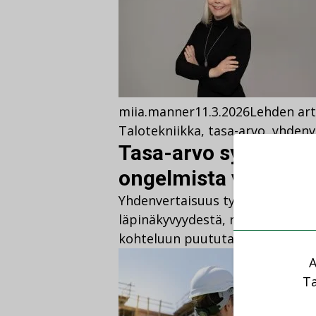
miia.manner
11.3.2026
Lehden art
Talotekniikka
,
tasa-arvo
,
yhdenv
Tasa-arvo syntyy teo
ongelmista vaietaan
Yhdenvertaisuus työelämässä syn
läpinäkyvyydestä, reiluista urapol
kohteluun puututaan.
A
Ta