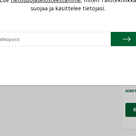
Lue
tietosuojaselosteestamme
, miten Talotekniikk
NI
suojaa ja käsittelee tietojasi.
Cons
NIMI
Refa
NIMI
Gra
NIMI
Schn
NIMI