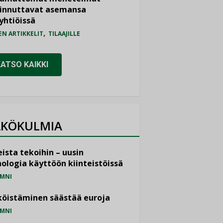
iinnuttavat asemansa
yhtiöissä
,
EN ARTIKKELIT
TILAAJILLE
KATSO KAIKKI
KÖKULMIA
ista tekoihin – uusin
ologia käyttöön kiinteistöissä
MNI
öistäminen säästää euroja
MNI