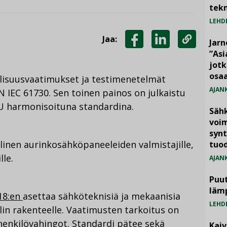
tekn
LEHD
Jaa:
Jarn
JAA
JAA
KOPIOI
”As
jotk
FACEBOOKISSA
LINKEDINISSÄ
LINKKI
osaa
lisuusvaatimukset ja testimenetelmät
AJAN
 IEC 61730. Sen toinen painos on julkaistu
EU harmonisoituna standardina.
Säh
voim
synt
inen aurinkosähköpaneeleiden valmistajille,
tuo
lle.
AJAN
Puut
läm
18:en
asettaa sähköteknisiä ja mekaanisia
LEHD
in rakenteelle. Vaatimusten tarkoitus on
 henkilövahingot. Standardi pätee sekä
Kai