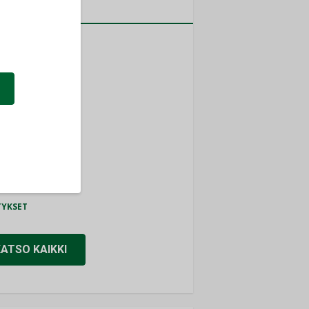
a
MITYKSET
ti
TYKSET
ir
TYKSET
nlund Oy
TYKSET
eider Electric
TYKSET
KATSO KAIKKI