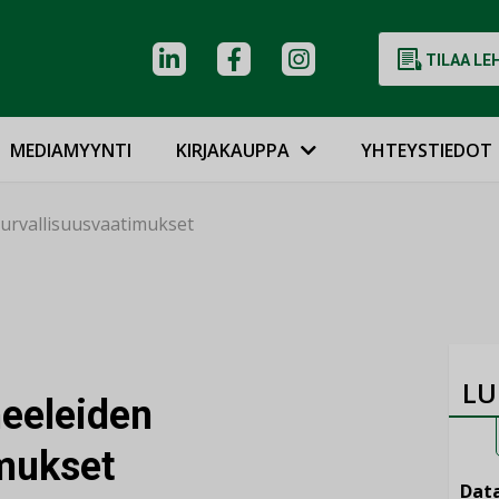
TILAA LE
MEDIAMYYNTI
KIRJAKAUPPA
YHTEYSTIEDOT
urvallisuusvaatimukset
LU
eeleiden
imukset
Data