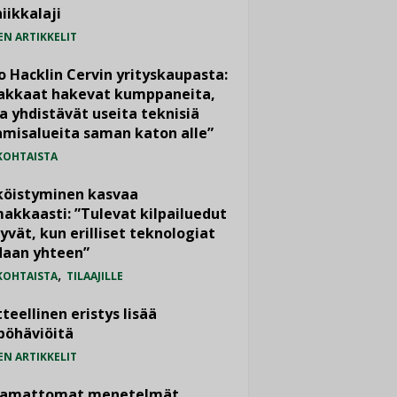
iikkalaji
EN ARTIKKELIT
o Hacklin Cervin yrityskaupasta:
iakkaat hakevat kumppaneita,
a yhdistävät useita teknisiä
misalueita saman katon alle”
KOHTAISTA
köistyminen kasvaa
akkaasti: ”Tulevat kilpailuedut
yvät, kun erilliset teknologiat
daan yhteen”
,
KOHTAISTA
TILAAJILLE
teellinen eristys lisää
pöhäviöitä
EN ARTIKKELIT
vamattomat menetelmät