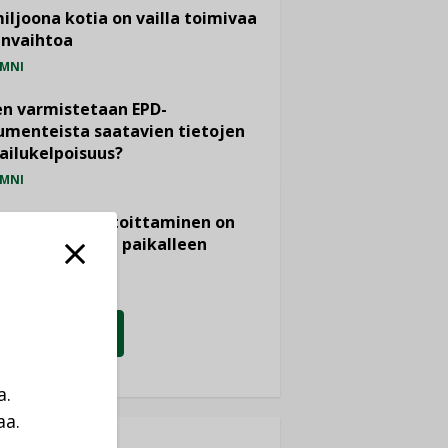
miljoona kotia on vailla toimivaa
anvaihtoa
MNI
n varmistetaan EPD-
menteista saatavien tietojen
ailukelpoisuus?
MNI
- ja viemärimitoittaminen on
htänyt ajassa paikalleen
PIDE
KATSO KAIKKI
a.
aa.