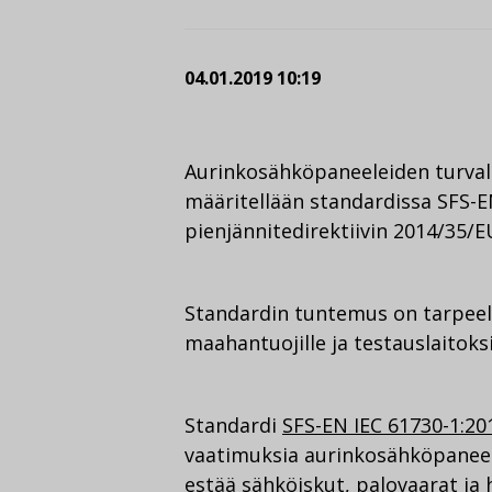
04.01.2019 10:19
Aurinkosähköpaneeleiden turval
määritellään standardissa SFS-EN
pienjännitedirektiivin 2014/35/
Standardin tuntemus on tarpeell
maahantuojille ja testauslaitoksi
Standardi
SFS-EN IEC 61730-1:20
vaatimuksia aurinkosähköpaneel
estää sähköiskut, palovaarat ja