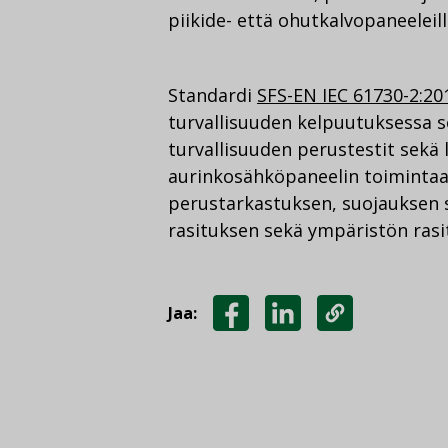
piikide- että ohutkalvopaneeleill
Standardi
SFS-EN IEC 61730-2:20
turvallisuuden kelpuutuksessa so
turvallisuuden perustestit sekä li
aurinkosähköpaneelin toimintaan
perustarkastuksen, suojauksen 
rasituksen sekä ympäristön rasi
Jaa:
JAA
JAA
KOPIOI
FACEBOOKISSA
LINKEDINISSÄ
LINKKI