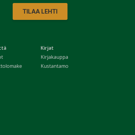
TILAA LEHTI
ttä
Kirjat
ot
Kirjakauppa
ttolomake
Kustantamo