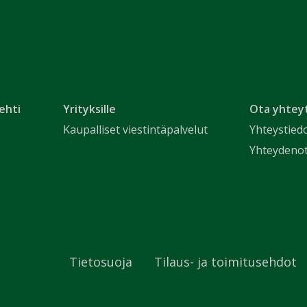
ehti
Yrityksille
Ota yhtey
Kaupalliset viestintäpalvelut
Yhteystied
Yhteydeno
Tietosuoja
Tilaus- ja toimitusehdot