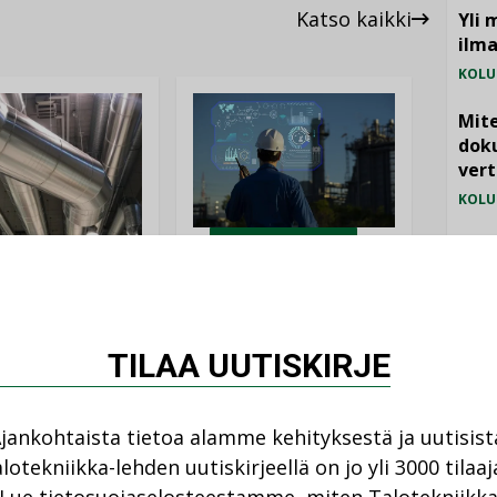
Katso kaikki
Yli 
ilm
KOLU
Mite
doku
vert
KOLU
Vesi
AJANKOHTAISTA
jämä
DEN ARTIKKELIT
05.08.2026
MIELI
08.2026
Sähköistyminen
TILAA UUTISKIRJE
kasvaa voimakkaasti:
ellinen eristys
”Tulevat kilpailuedut
lämpöhäviöitä
syntyvät, kun erilliset
teknologiat tuodaan
jankohtaista tietoa alamme kehityksestä ja uutisist
yhteen”
lotekniikka-lehden uutiskirjeellä on jo yli 3000 tilaaj