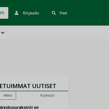
Kirjaudu
Hae
HTI
ETUIMMAT UUTISET
Viikko
Kuukausi
keskusurakointi on