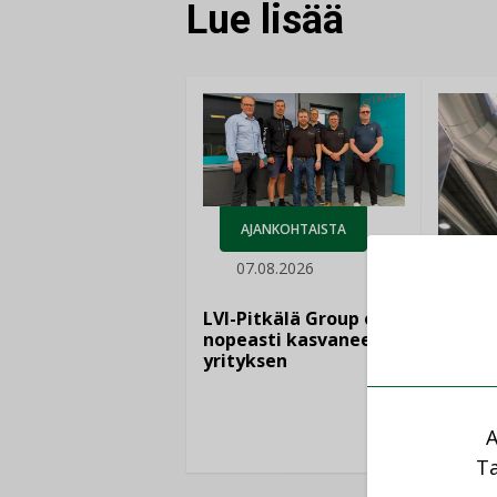
Lue lisää
AJANKOHTAISTA
07.08.2026
LEH
06.
LVI-Pitkälä Group osti
nopeasti kasvaneen
yrityksen
Puutte
lisää 
A
Ta