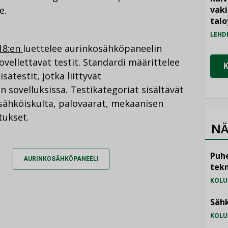
e.
vak
talo
LEHD
18:en
luettelee aurinkosähköpaneelin
vellettavat testit. Standardi määrittelee
sätestit, jotka liittyvät
 sovelluksissa. Testikategoriat sisältävät
sähköiskulta, palovaarat, mekaanisen
tukset.
NÄ
Puhe
AURINKOSÄHKÖPANEELI
tekn
KOLU
Sähk
KOLU