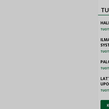
TU
HAL
TUOT
ILM
SYS
TUOT
PAL
TUOT
LAT
UP
TUOT