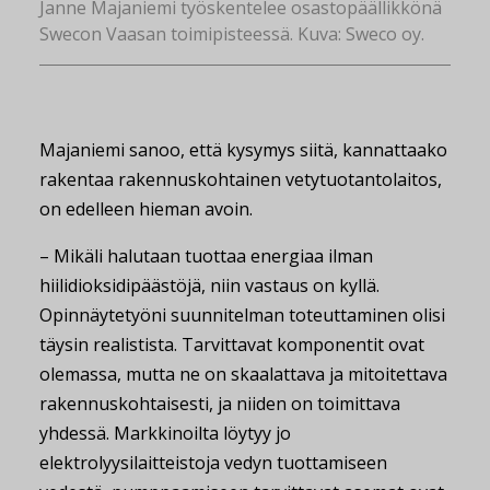
Janne Majaniemi työskentelee osastopäällikkönä
Swecon Vaasan toimipisteessä. Kuva: Sweco oy.
Majaniemi sanoo, että kysymys siitä, kannattaako
rakentaa rakennuskohtainen vetytuotantolaitos,
on edelleen hieman avoin.
– Mikäli halutaan tuottaa energiaa ilman
hiilidioksidipäästöjä, niin vastaus on kyllä.
Opinnäytetyöni suunnitelman toteuttaminen olisi
täysin realistista. Tarvittavat komponentit ovat
olemassa, mutta ne on skaalattava ja mitoitettava
rakennuskohtaisesti, ja niiden on toimittava
yhdessä. Markkinoilta löytyy jo
elektrolyysilaitteistoja vedyn tuottamiseen