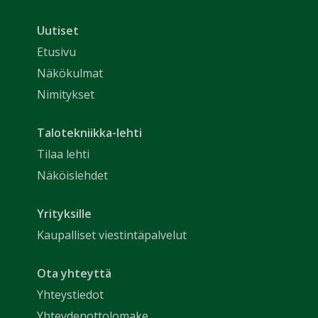
Uutiset
Etusivu
Näkökulmat
Nimitykset
Talotekniikka-lehti
Tilaa lehti
Näköislehdet
Yrityksille
Kaupalliset viestintäpalvelut
Ota yhteyttä
Yhteystiedot
Yhteydenottolomake