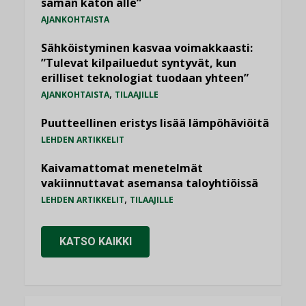
saman katon alle”
AJANKOHTAISTA
Sähköistyminen kasvaa voimakkaasti:
”Tulevat kilpailuedut syntyvät, kun
erilliset teknologiat tuodaan yhteen”
,
AJANKOHTAISTA
TILAAJILLE
Puutteellinen eristys lisää lämpöhäviöitä
LEHDEN ARTIKKELIT
Kaivamattomat menetelmät
vakiinnuttavat asemansa taloyhtiöissä
,
LEHDEN ARTIKKELIT
TILAAJILLE
KATSO KAIKKI