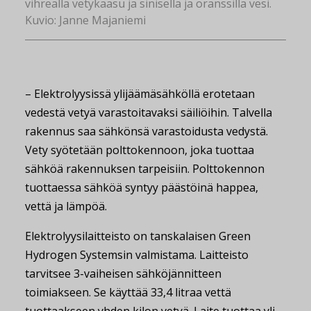
vihreällä vetykaasu ja sinisellä ja oranssilla vesi.
Kuvio: Janne Majaniemi
– Elektrolyysissä ylijäämäsähköllä erotetaan
vedestä vetyä varastoitavaksi säiliöihin. Talvella
rakennus saa sähkönsä varastoidusta vedystä.
Vety syötetään polttokennoon, joka tuottaa
sähköä rakennuksen tarpeisiin. Polttokennon
tuottaessa sähköä syntyy päästöinä happea,
vettä ja lämpöä.
Elektrolyysilaitteisto on tanskalaisen Green
Hydrogen Systemsin valmistama. Laitteisto
tarvitsee 3-vaiheisen sähköjännitteen
toimiakseen. Se käyttää 33,4 litraa vettä
tuottaakseen yhden kilon vetyä. Laite tuottaa yli