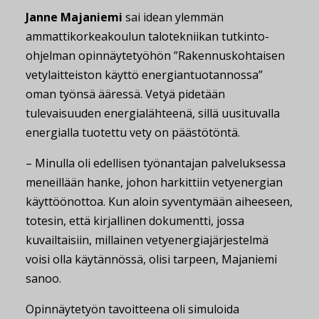
Janne Majaniemi
sai idean ylemmän
ammattikorkeakoulun talotekniikan tutkinto-
ohjelman opinnäytetyöhön ”Rakennuskohtaisen
vetylaitteiston käyttö energiantuotannossa”
oman työnsä ääressä. Vetyä pidetään
tulevaisuuden energialähteenä, sillä uusituvalla
energialla tuotettu vety on päästötöntä.
– Minulla oli edellisen työnantajan palveluksessa
meneillään hanke, johon harkittiin vetyenergian
käyttöönottoa. Kun aloin syventymään aiheeseen,
totesin, että kirjallinen dokumentti, jossa
kuvailtaisiin, millainen vetyenergiajärjestelmä
voisi olla käytännössä, olisi tarpeen, Majaniemi
sanoo.
Opinnäytetyön tavoitteena oli simuloida