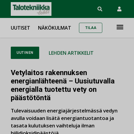
UUTISET
NÄKÖKULMAT
TILAA
LEHDEN ARTIKKELIT
UUTINEN
Vetylaitos rakennuksen
energianlähteenä – Uusiutuvalla
energialla tuotettu vety on
päästötöntä
Tulevaisuuden energiajärjestelmässä vedyn
avulla voidaan lisätä energiantuotantoa ja
tasata kulutuksen vaihteluja ilman
hiilidioksidipäästöjä.