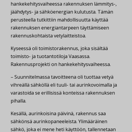
hankekehitysvaiheessa rakennuksen lämmitys-,
jäähdytys- ja sähköenergian kulutusta. Tämän
perusteella tutkittiin mahdollisuutta käyttää
rakennuksen energiantarpeen täyttämiseen
rakennuskohtaista vetylaitteistoa.
Kyseessä oli toimistorakennus, joka sisältää
toimisto- ja tuotantotiloja Vaasassa.
Rakennusprojekti on hankekehitysvaiheessa.
– Suunnitelmassa tavoitteena oli tuottaa vetyä
vihreällä sähköllä eli tuuli- tai aurinkovoimalla ja
varastoida se erillisissä konteissa rakennuksen
pihalla.
Kesällä, aurinkoisina päivinä, rakennus saa
sähkönsä aurinkopaneeleista. Ylimääräinen
sähkö, joka ei mene heti käyttöön, tallennetaan