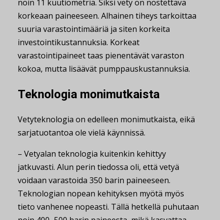
noin 11 kuutiometriä. Siksi vety on nostettava
korkeaan paineeseen. Alhainen tiheys tarkoittaa
suuria varastointimääriä ja siten korkeita
investointikustannuksia. Korkeat
varastointipaineet taas pienentävät varaston
kokoa, mutta lisäävät pumppauskustannuksia.
Teknologia monimutkaista
Vetyteknologia on edelleen monimutkaista, eikä
sarjatuotantoa ole vielä käynnissä.
– Vetyalan teknologia kuitenkin kehittyy
jatkuvasti. Alun perin tiedossa oli, että vetyä
voidaan varastoida 350 barin paineeseen.
Teknologian nopean kehityksen myötä myös
tieto vanhenee nopeasti. Tällä hetkellä puhutaan
noin 400–500 barin paineesta, mikä kasvattaa