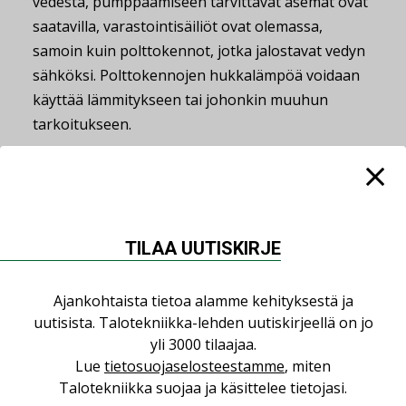
vedestä, pumppaamiseen tarvittavat asemat ovat
saatavilla, varastointisäiliöt ovat olemassa,
samoin kuin polttokennot, jotka jalostavat vedyn
sähköksi. Polttokennojen hukkalämpöä voidaan
käyttää lämmitykseen tai johonkin muuhun
tarkoitukseen.
Kallis investointi
Suurin kysymysmerkki on kustannusten kohdalla.
TILAA UUTISKIRJE
– Vetylaitteiston asentaminen on kallis investointi.
Lisäksi teknisissä tiedoissa annettu
Ajankohtaista tietoa alamme kehityksestä ja
polttokennojen käyttöikä on lyhyt, noin 2–3
uutisista. Talotekniikka-lehden uutiskirjeellä on jo
vuotta. Malli on ollut markkinoilla niin vähän
yli 3000 tilaajaa.
aikaa, että valmistaja ei lupaa varmuudella
Lue
tietosuojaselosteestamme
, miten
enempää, vaikka polttokennon odotetaan
Talotekniikka suojaa ja käsittelee tietojasi.
toimivan pidempään, Majaniemi sanoo.