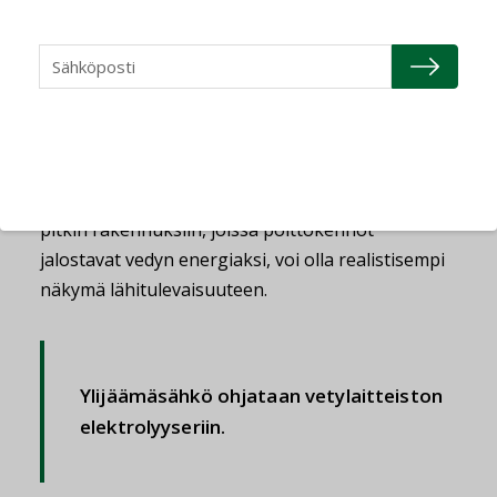
Hänen tietojensa mukaan Suomessa ei ole vielä
tämän kaltaisia toimivia vetylaitteistoja.
– Ruotsin puolelta jokunen jo löytyy. Suomessa
on jo rakenteilla vedyntuotantolaitoksia.
Sellainen systeemi, jossa vetyä johdetaan putkia
pitkin rakennuksiin, joissa polttokennot
jalostavat vedyn energiaksi, voi olla realistisempi
näkymä lähitulevaisuuteen.
Ylijäämäsähkö ohjataan vetylaitteiston
elektrolyyseriin.