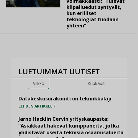
voimakkaasti: ”Tulevat
kilpailuedut syntyvät,
kun erilliset
teknologiat tuodaan
yhteen”
LUETUIMMAT UUTISET
Viikko
Kuukausi
Datakeskusurakointi on tekniikkalaji
LEHDEN ARTIKKELIT
Jarno Hacklin Cervin yrityskaupasta:
”Asiakkaat hakevat kumppaneita, jotka
yhdistävät useita teknisiä osaamisalueita