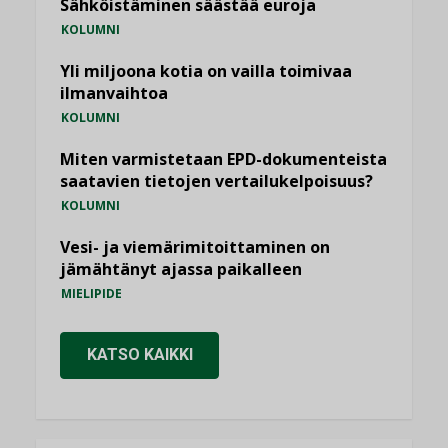
Sähköistäminen säästää euroja
KOLUMNI
Yli miljoona kotia on vailla toimivaa
ilmanvaihtoa
KOLUMNI
Miten varmistetaan EPD-dokumenteista
saatavien tietojen vertailukelpoisuus?
KOLUMNI
Vesi- ja viemärimitoittaminen on
jämähtänyt ajassa paikalleen
MIELIPIDE
KATSO KAIKKI