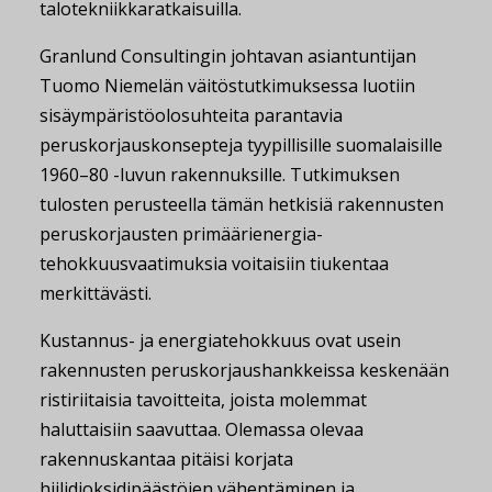
talotekniikkaratkaisuilla.
Granlund Consultingin johtavan asiantuntijan
Tuomo Niemelän väitöstutkimuksessa luotiin
sisäympäristöolosuhteita parantavia
peruskorjauskonsepteja tyypillisille suomalaisille
1960–80 -luvun rakennuksille. Tutkimuksen
tulosten perusteella tämän hetkisiä rakennusten
peruskorjausten primäärienergia-
tehokkuusvaatimuksia voitaisiin tiukentaa
merkittävästi.
Kustannus- ja energiatehokkuus ovat usein
rakennusten peruskorjaushankkeissa keskenään
ristiriitaisia tavoitteita, joista molemmat
haluttaisiin saavuttaa. Olemassa olevaa
rakennuskantaa pitäisi korjata
hiilidioksidipäästöjen vähentäminen ja