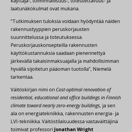
käyttäjä-, toiminnallisuus-, toteutettavuus- ja
laatunäkökulmat ovat mukana.
”Tutkimuksen tuloksia voidaan hyödyntää näiden
rakennustyyppien peruskorjausten
suunnittelussa ja toteutuksessa.
Peruskorjauskonsepteilla rakennusten
käyttökustannuksia saadaan pienennettyä
järkevällä takaisinmaksuajalla ja mahdollisimman
hyvällä sijoitetun pääoman tuotolla”, Niemelä
tarkentaa.
Väitöskirjan nimi on
Cost-optimal renovation of
residential, educational and office buildings in Finnish
climate toward nearly zero-energy buildings,
ja sen
ala on energiatekniikka, rakennusten energia- ja
LVI-tekniikka. Väitöstilaisuudessa vastaväittäjinä
toimivat professori
Jonathan Wright