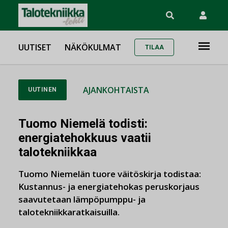
UUTISET
NÄKÖKULMAT
TILAA
AJANKOHTAISTA
UUTINEN
Tuomo Niemelä todisti:
energiatehokkuus vaatii
talotekniikkaa
Tuomo Niemelän tuore väitöskirja todistaa:
Kustannus- ja energiatehokas peruskorjaus
saavutetaan lämpöpumppu- ja
talotekniikkaratkaisuilla.