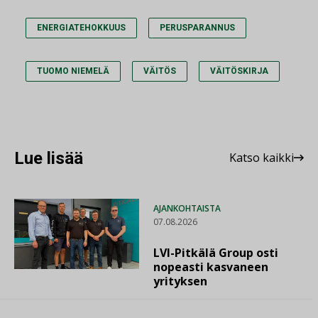
ENERGIATEHOKKUUS
PERUSPARANNUS
TUOMO NIEMELÄ
VÄITÖS
VÄITÖSKIRJA
Lue lisää
Katso kaikki
AJANKOHTAISTA
07.08.2026
LVI-Pitkälä Group osti
nopeasti kasvaneen
yrityksen