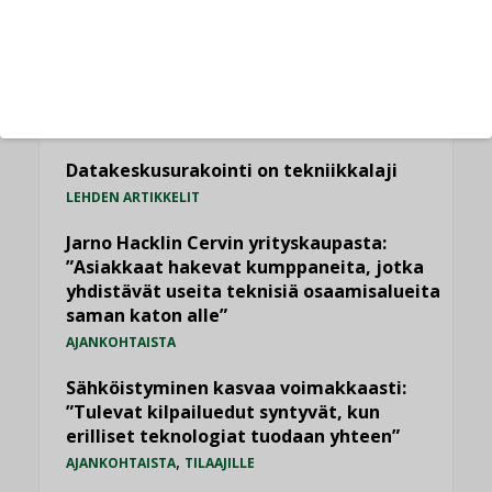
LUETUIMMAT UUTISET
Viikko
Kuukausi
Datakeskusurakointi on tekniikkalaji
LEHDEN ARTIKKELIT
Jarno Hacklin Cervin yrityskaupasta:
”Asiakkaat hakevat kumppaneita, jotka
yhdistävät useita teknisiä osaamisalueita
saman katon alle”
AJANKOHTAISTA
Sähköistyminen kasvaa voimakkaasti:
”Tulevat kilpailuedut syntyvät, kun
erilliset teknologiat tuodaan yhteen”
,
AJANKOHTAISTA
TILAAJILLE