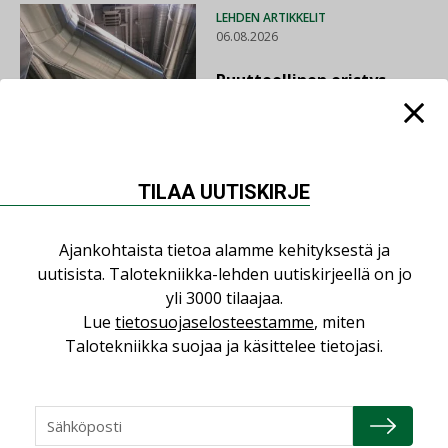
LEHDEN ARTIKKELIT
06.08.2026
Puutteellinen eristys
lisää lämpöhäviöitä
TILAA UUTISKIRJE
AJANKOHTAISTA
05.08.2026
Ajankohtaista tietoa alamme kehityksestä ja
Sähköistyminen kasvaa
uutisista. Talotekniikka-lehden uutiskirjeellä on jo
voimakkaasti: ”Tulevat
yli 3000 tilaajaa.
kilpailuedut syntyvät,
Lue
tietosuojaselosteestamme
, miten
kun erilliset
Talotekniikka suojaa ja käsittelee tietojasi.
teknologiat tuodaan
yhteen”