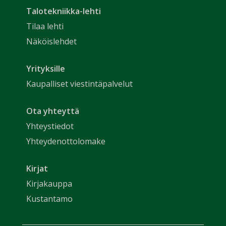
Talotekniikka-lehti
Tilaa lehti
Näköislehdet
Yrityksille
Kaupalliset viestintäpalvelut
Ota yhteyttä
Yhteystiedot
Yhteydenottolomake
Kirjat
Kirjakauppa
Kustantamo