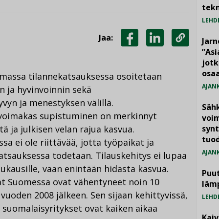
tekn
LEHD
Jaa:
Jarn
JAA
JAA
KOPIOI
”As
jotk
FACEBOOKISSA
LINKEDINISSÄ
LINKKI
osaa
massa tilannekatsauksessa osoitetaan
AJAN
 ja hyvinvoinnin sekä
yvyn ja menestyksen välillä.
Säh
 voimakas supistuminen on merkinnyt
voim
 ja julkisen velan rajua kasvua.
synt
tuo
a ei ole riittävää, jotta työpaikat ja
AJAN
atsauksessa todetaan. Tilauskehitys ei lupaa
kausille, vaan enintään hidasta kasvua.
Puut
at Suomessa ovat vähentyneet noin 10
läm
 vuoden 2008 jälkeen. Sen sijaan kehittyvissä,
LEHD
suomalaisyritykset ovat kaiken aikaa
Kai