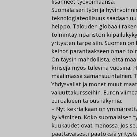
lisänneet työvoimaansa.
Suomalaisen työn ja hyvinvoinni
teknologiateollisuus saadaan uu
helppo. Talouden globaali rak
toimintaympäristön kilpailukyky
yritysten tarpeisiin. Suomen on 
keinot parantaakseen oman toim
On täysin mahdollista, että ma
kriisejä myös tulevina vuosina. H
maailmassa samansuuntainen. Tä
Yhdysvallat ja monet muut maat
valuuttakursseihin. Euron viime
euroalueen talousnäkymiä.
– Nyt kekriaikaan on ymmärret
kylväminen. Koko suomalaisen ty
kuukaudet ovat menossa. Jos seu
päättäväisesti päätöksiä yrityst