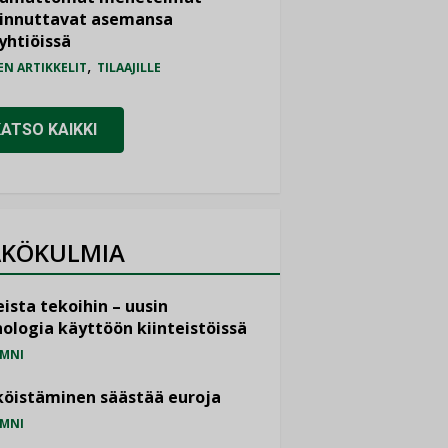
iinnuttavat asemansa
yhtiöissä
,
EN ARTIKKELIT
TILAAJILLE
KATSO KAIKKI
KÖKULMIA
ista tekoihin – uusin
ologia käyttöön kiinteistöissä
MNI
öistäminen säästää euroja
MNI