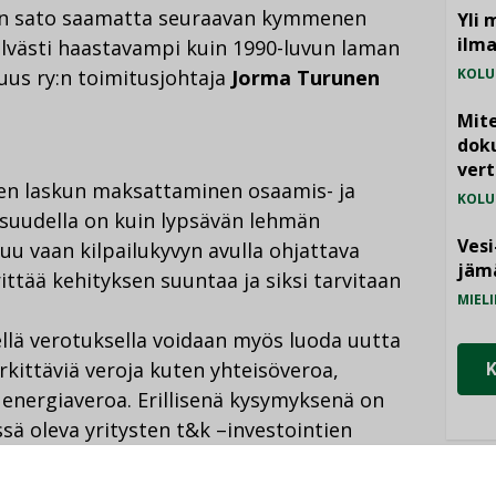
en sato saamatta seuraavan kymmenen
Yli 
ilm
elvästi haastavampi kuin 1990-luvun laman
uus ry:n toimitusjohtaja
Jorma Turunen
KOLU
Mite
doku
vert
en laskun maksattaminen osaamis- ja
KOLU
llisuudella on kuin lypsävän lehmän
Vesi
uu vaan kilpailukyvyn avulla ohjattava
jämä
ttää kehityksen suuntaa ja siksi tarvitaan
MIELI
sellä verotuksella voidaan myös luoda uutta
kittäviä veroja kuten yhteisöveroa,
energiaveroa. Erillisenä kysymyksenä on
ä oleva yritysten t&k –investointien
u meiltä kokonaan. Yritysten tutkimus- ja
sen tuen osuus Suomessa on kansainvälisesti