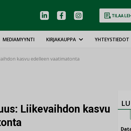
TILAA LE
MEDIAMYYNTI
KIRJAKAUPPA
YHTEYSTIEDOT
evaihdon kasvu edelleen vaatimatonta
LU
uus: Liikevaihdon kasvu
tonta
Data