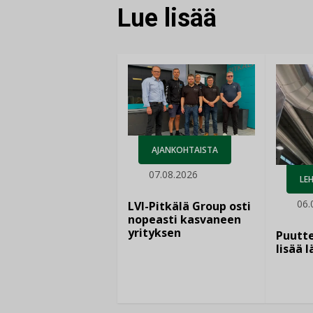
Lue lisää
AJANKOHTAISTA
07.08.2026
LEH
06.
LVI-Pitkälä Group osti
nopeasti kasvaneen
yrityksen
Puutte
lisää 