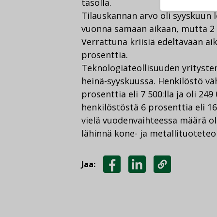
tasolla.
Tilauskannan arvo oli syyskuun 
vuonna samaan aikaan, mutta 2 
Verrattuna kriisiä edeltävään ai
prosenttia.
Teknologiateollisuuden yrityst
heinä-syyskuussa. Henkilöstö vä
prosenttia eli 7 500:lla ja oli 2
henkilöstöstä 6 prosenttia eli 16
vielä vuodenvaihteessa määrä ol
lähinnä kone- ja metallituoteteol
Jaa:
JAA
JAA
KOPIOI
FACEBOOKISSA
LINKEDINISSÄ
LINKKI