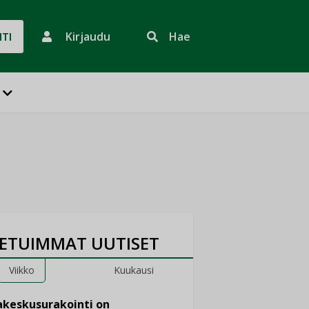
Kirjaudu
Hae
HTI
ETUIMMAT UUTISET
Viikko
Kuukausi
keskusurakointi on