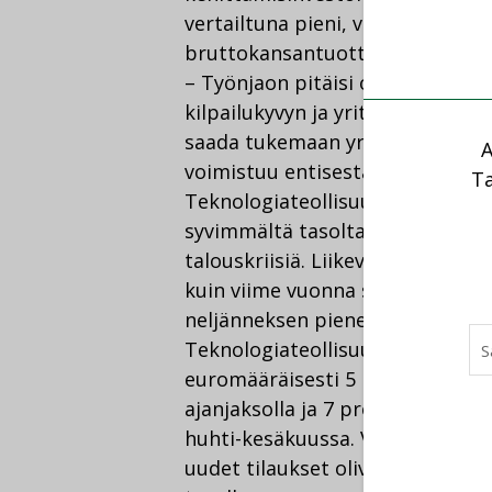
vertailtuna pieni, vain vajaat 0,
bruttokansantuotteeseen. Se pi
– Työnjaon pitäisi olla kaikille 
kilpailukyvyn ja yritykset hoitav
saada tukemaan yritysten kasvua
A
voimistuu entisestään, korostaa
Ta
Teknologiateollisuuden liikevai
syvimmältä tasoltaan, mutta on
talouskriisiä. Liikevaihto oli t
kuin viime vuonna samaan aikaan
neljänneksen pienempi kuin ennen
Teknologiateollisuuden yritykset
euromääräisesti 5 prosenttia v
ajanjaksolla ja 7 prosenttia väh
huhti-kesäkuussa. Verrattuna tal
uudet tilaukset olivat heinä-sy