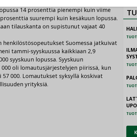
lopussa 14 prosenttia pienempi kuin viime
TU
prosenttia suurempi kuin kesäkuun lopussa.
kaan tilauskanta on supistunut vajaat 40
HAL
TUOT
en henkilöstösopeutukset Suomessa jatkuivat
ILM
heni tammi-syyskuussa kaikkiaan 2,9
SYS
49 000 syyskuun lopussa. Syyskuun
TUOT
 000 oli lomautusjärjestelyjen piirissä, kun
i 57 000. Lomautukset syksyllä koskivat
PAL
lisuuden yrityksiä.
TUOT
LAT
UP
TUOT