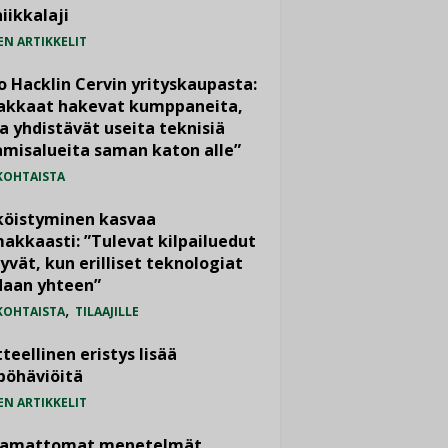
iikkalaji
EN ARTIKKELIT
o Hacklin Cervin yrityskaupasta:
iakkaat hakevat kumppaneita,
a yhdistävät useita teknisiä
misalueita saman katon alle”
KOHTAISTA
köistyminen kasvaa
akkaasti: ”Tulevat kilpailuedut
yvät, kun erilliset teknologiat
daan yhteen”
,
KOHTAISTA
TILAAJILLE
teellinen eristys lisää
pöhäviöitä
EN ARTIKKELIT
vamattomat menetelmät