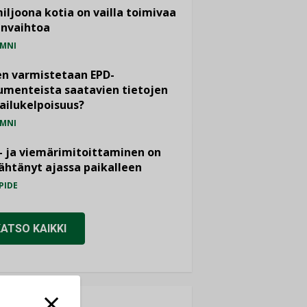
miljoona kotia on vailla toimivaa
anvaihtoa
MNI
n varmistetaan EPD-
menteista saatavien tietojen
ailukelpoisuus?
MNI
- ja viemärimitoittaminen on
htänyt ajassa paikalleen
PIDE
KATSO KAIKKI