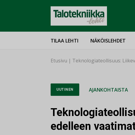
TILAA LEHTI
NÄKÖISLEHDET
Etusivu
|
Teknologiateollisuus: Liik
AJANKOHTAISTA
UUTINEN
Teknologiateollis
edelleen vaatima