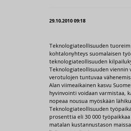
29.10.2010 09:18
Teknologiateollisuuden tuoreim
kohtalonyhteys suomalaisen työn
teknologiateollisuuden kilpailuk
Teknologiateollisuuden viennin
verotulojen tuntuvaa vähenemistä
Alan viimeaikainen kasvu Suomess
hyvinvointi voidaan varmistaa, k
nopeaa nousua myöskään lähikuu
Teknologiateollisuuden työpaik
prosenttia eli 30 000 työpaikkaa
matalan kustannustason maissa 