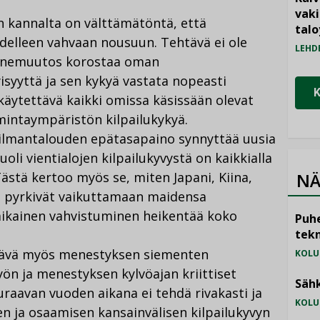
vak
n kannalta on välttämätöntä, että
talo
delleen vahvaan nousuun. Tehtävä ei ole
LEHD
ennemuutos korostaa oman
isyyttä ja sen kykyä vastata nopeasti
käytettävä kaikki omissa käsissään olevat
intaympäristön kilpailukykyä.
ailmantalouden epätasapaino synnyttää uusia
uoli vientialojen kilpailukyvystä on kaikkialla
stä kertoo myös se, miten Japani, Kiina,
NÄ
 pyrkivät vaikuttamaan maidensa
aikainen vahvistuminen heikentää koko
Puhe
tekn
tävä myös menestyksen siementen
KOLU
ön ja menestyksen kylvöajan kriittiset
Sähk
raavan vuoden aikana ei tehdä rivakasti ja
KOLU
en ja osaamisen kansainvälisen kilpailukyvyn