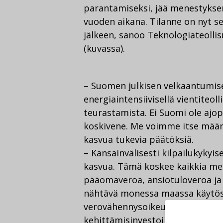
parantamiseksi, jää menestyks
vuoden aikana. Tilanne on nyt s
jälkeen, sanoo Teknologiateollis
(kuvassa).
– Suomen julkisen velkaantumis
energiaintensiivisellä vientiteo
teurastamista. Ei Suomi ole ajop
koskivene. Me voimme itse määri
kasvua tukevia päätöksiä.
– Kansainvälisesti kilpailukykyi
kasvua. Tämä koskee kaikkia mer
pääomaveroa, ansiotuloveroa ja 
nähtävä monessa maassa käytöss
verovähennysoikeus, joka puuttu
kehittämisinvestoinneissa julki