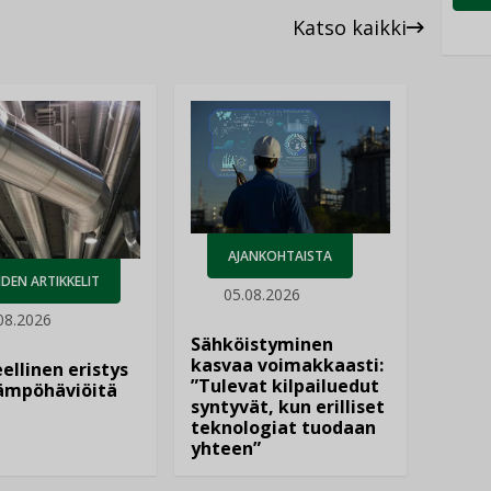
Katso kaikki
AJANKOHTAISTA
DEN ARTIKKELIT
05.08.2026
08.2026
Sähköistyminen
kasvaa voimakkaasti:
ellinen eristys
”Tulevat kilpailuedut
lämpöhäviöitä
syntyvät, kun erilliset
teknologiat tuodaan
yhteen”