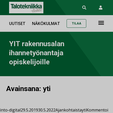
UUTISET
NÄKÖKULMAT
TILAA
YIT rakennusalan
ihannetyönantaja
opiskelijoille
Avainsana:
yti
into-digital
29.5.2019
30.5.2022
Ajankohtaista
yti
Kommentoi