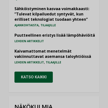
Sähköistyminen kasvaa voimakkaasti:
”Tulevat kilpailuedut syntyvät, kun
erilliset teknologiat tuodaan yhteen”
,
AJANKOHTAISTA
TILAAJILLE
Puutteellinen eristys lisää lämpöhäviöitä
LEHDEN ARTIKKELIT
Kaivamattomat menetelmät
vakiinnuttavat asemansa taloyhtiöissä
,
LEHDEN ARTIKKELIT
TILAAJILLE
KATSO KAIKKI
NÄKÖKULMIA