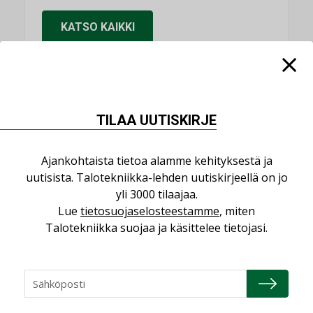
KATSO KAIKKI
NIMITYKSET
TILAA UUTISKIRJE
Consti
Ajankohtaista tietoa alamme kehityksestä ja
NIMITYKSET
uutisista. Talotekniikka-lehden uutiskirjeellä on jo
yli 3000 tilaajaa.
Refair
Lue
tietosuojaselosteestamme
, miten
NIMITYKSET
Talotekniikka suojaa ja käsittelee tietojasi.
Granlund Oy
NIMITYKSET
Schneider Electric
NIMITYKSET