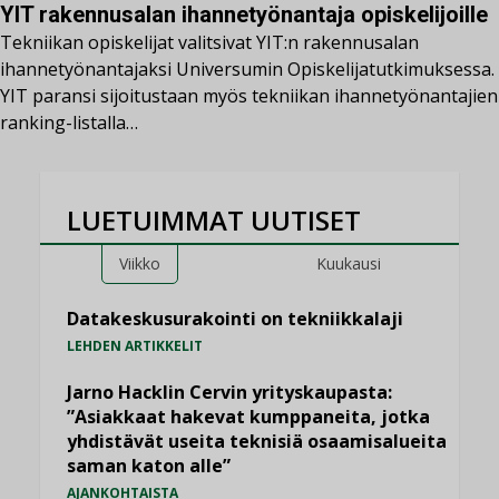
YIT rakennusalan ihannetyönantaja opiskelijoille
Tekniikan opiskelijat valitsivat YIT:n rakennusalan
ihannetyönantajaksi Universumin Opiskelijatutkimuksessa.
YIT paransi sijoitustaan myös tekniikan ihannetyönantajien
ranking-listalla…
LUETUIMMAT UUTISET
Viikko
Kuukausi
Datakeskusurakointi on tekniikkalaji
LEHDEN ARTIKKELIT
Jarno Hacklin Cervin yrityskaupasta:
”Asiakkaat hakevat kumppaneita, jotka
yhdistävät useita teknisiä osaamisalueita
saman katon alle”
AJANKOHTAISTA