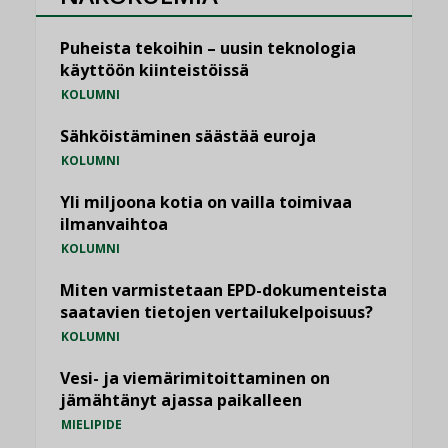
Puheista tekoihin – uusin teknologia
käyttöön kiinteistöissä
KOLUMNI
Sähköistäminen säästää euroja
KOLUMNI
Yli miljoona kotia on vailla toimivaa
ilmanvaihtoa
KOLUMNI
Miten varmistetaan EPD-dokumenteista
saatavien tietojen vertailukelpoisuus?
KOLUMNI
Vesi- ja viemärimitoittaminen on
jämähtänyt ajassa paikalleen
MIELIPIDE