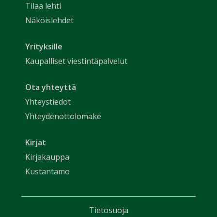
Tilaa lehti
Näköislehdet
Yrityksille
Kaupalliset viestintäpalvelut
Ota yhteyttä
Yhteystiedot
Yhteydenottolomake
Kirjat
Kirjakauppa
Kustantamo
Tietosuoja