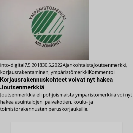
into-digital
7.5.2018
30.5.2022
Ajankohtaista
Joutsenmerkki
,
korjausrakentaminen
,
ympäristömerkki
Kommentoi
Korjausrakennuskohteet voivat nyt hakea
Joutsenmerkkiä
Joutsenmerkkiä eli pohjoismaista ympäristömerkkiä voi nyt
hakea asuintalojen, päiväkotien, koulu- ja
toimistorakennusten peruskorjauksille.