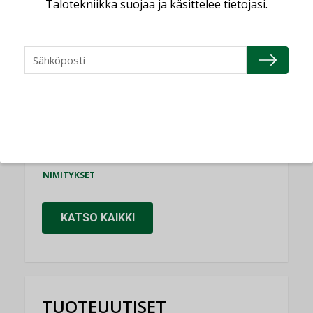
Talotekniikka suojaa ja käsittelee tietojasi.
Consti
NIMITYKSET
Refair
NIMITYKSET
Granlund Oy
NIMITYKSET
Schneider Electric
NIMITYKSET
KATSO KAIKKI
TUOTEUUTISET