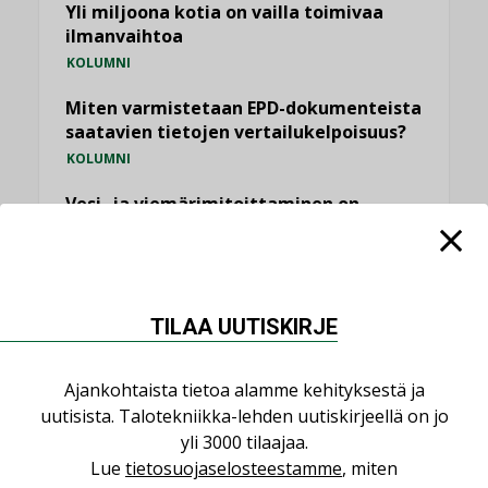
Yli miljoona kotia on vailla toimivaa
ilmanvaihtoa
KOLUMNI
Miten varmistetaan EPD-dokumenteista
saatavien tietojen vertailukelpoisuus?
KOLUMNI
Vesi- ja viemärimitoittaminen on
jämähtänyt ajassa paikalleen
MIELIPIDE
KATSO KAIKKI
TILAA UUTISKIRJE
Ajankohtaista tietoa alamme kehityksestä ja
uutisista. Talotekniikka-lehden uutiskirjeellä on jo
yli 3000 tilaajaa.
NIMITYKSET
Lue
tietosuojaselosteestamme
, miten