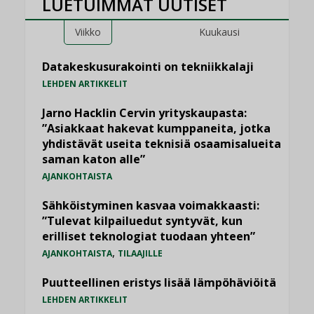
LUETUIMMAT UUTISET
Viikko
Kuukausi
Datakeskusurakointi on tekniikkalaji
LEHDEN ARTIKKELIT
Jarno Hacklin Cervin yrityskaupasta:
”Asiakkaat hakevat kumppaneita, jotka
yhdistävät useita teknisiä osaamisalueita
saman katon alle”
AJANKOHTAISTA
Sähköistyminen kasvaa voimakkaasti:
”Tulevat kilpailuedut syntyvät, kun
erilliset teknologiat tuodaan yhteen”
,
AJANKOHTAISTA
TILAAJILLE
Puutteellinen eristys lisää lämpöhäviöitä
LEHDEN ARTIKKELIT